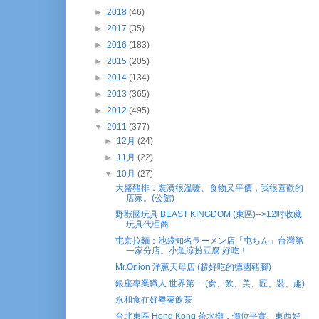
►
2018
(46)
►
2017
(35)
►
2016
(183)
►
2015
(205)
►
2014
(134)
►
2013
(365)
►
2012
(495)
▼
2011
(377)
►
12月
(24)
►
11月
(22)
▼
10月
(27)
大盛豬排：裝潢很溫暖、食物又平價，我很喜歡的
店家。(公館)
野獸國玩具 BEAST KINGDOM (東區)-->12吋收藏
玩具代理商
屯京拉麵：池袋知名ラーメン店「屯ちん」台灣第
一家分店。小魚涼扮豆腐 好吃！
Mr.Onion 洋蔥天母店 (超好吃的德國豬腳)
銀座專業職人 世界第一 (食、飲、美、匠、裝、趣)
永和食在好粵菜飲茶
台北東區 Hong Kong 茶水攤：價位平實、東西好