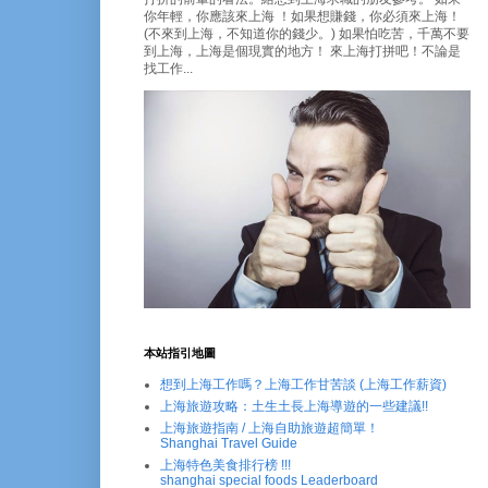
你年輕，你應該來上海 ！如果想賺錢，你必須來上海！
(不來到上海，不知道你的錢少。) 如果怕吃苦，千萬不要
到上海，上海是個現實的地方！ 來上海打拼吧！不論是
找工作...
本站指引地圖
想到上海工作嗎？上海工作甘苦談 (上海工作薪資)
上海旅遊攻略：土生土長上海導遊的一些建議!!
上海旅遊指南 / 上海自助旅遊超簡單！
Shanghai Travel Guide
上海特色美食排行榜 !!!
shanghai special foods Leaderboard