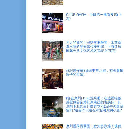
CLUB GAGA：中國第一風尚夜店(上
海)
另人發笑的小丑騎單車雕塑，太前衛
看不懂的平安當代美術館。上海红坊
国际公共文化艺术区遊記之四(完)
好記擔仔麵 (湯頭非常之好，有著濃郁
蝦子的香氣)
(食在廣州) BBQ燒烤吧：在這裡吃飯
感覺像是跑路到東南亞的古惑仔，到
底剛下肚的是什麼食物?這是牛肉還是
貓肉?還是昨天還在附近閑晃的小黑?
廣州番禺寶墨園：鯉魚多到爆！號稱