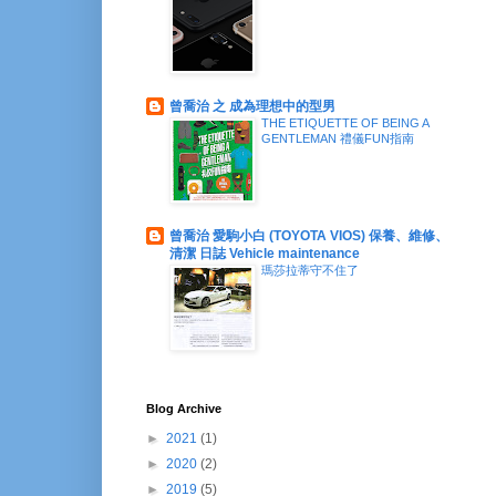
曾喬治 之 成為理想中的型男
THE ETIQUETTE OF BEING A
GENTLEMAN 禮儀FUN指南
曾喬治 愛駒小白 (TOYOTA VIOS) 保養、維修、
清潔 日誌 Vehicle maintenance
瑪莎拉蒂守不住了
Blog Archive
►
2021
(1)
►
2020
(2)
►
2019
(5)