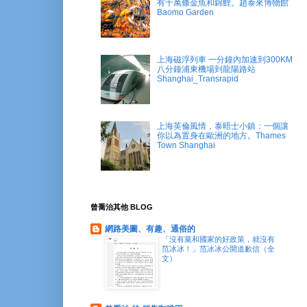
有十萬條金魚和錦鯉。趙泰來博物館
Baomo Garden
上海磁浮列車 一分鐘內加速到300KM
八分鐘浦東機場到龍陽路站
Shanghai_Transrapid
上海英倫風情，泰晤士小鎮：一個讓
你以為置身在歐洲的地方。Thames
Town Shanghai
曾喬治其他 BLOG
網路美圖、有趣、通俗的
「沒有黨和國家的好政策，就沒有
范冰冰！」范冰冰公開道歉信（全
文）