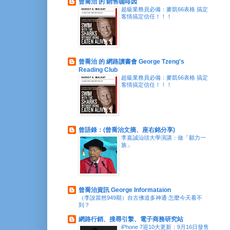
曾喬治 的 銷售咖啡因
超級業務員必備：麥凱66表格 搞定
客情搞定信任！！！
曾喬治 的 網路讀書會 George Tzeng's
Reading Club
超級業務員必備：麥凱66表格 搞定
客情搞定信任！！！
曾語錄：(曾喬治文摘、座右銘分享)
李嘉誠汕頭大學演講：做「願力一
族」
曾喬治資訊 George Informataion
（李說當然949期）自古佛道多神通 怎麼今天看不
到？
網路行銷、搜尋引擎、電子商務研究站
iPhone 7迎10大更新：9月16日發售