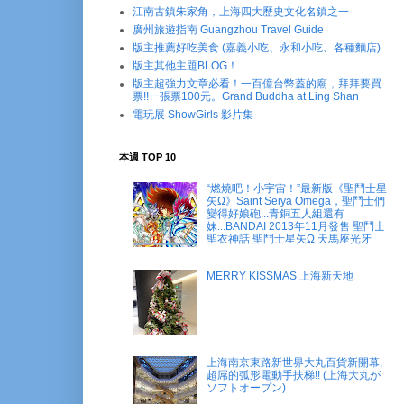
江南古鎮朱家角，上海四大歷史文化名鎮之一
廣州旅遊指南 Guangzhou Travel Guide
版主推薦好吃美食 (嘉義小吃、永和小吃、各種麵店)
版主其他主題BLOG！
版主超強力文章必看！一百億台幣蓋的廟，拜拜要買
票!!一張票100元。Grand Buddha at Ling Shan
電玩展 ShowGirls 影片集
本週 TOP 10
“燃燒吧！小宇宙！”最新版《聖鬥士星
矢Ω》Saint Seiya Omega，聖鬥士們
變得好娘砲...青銅五人組還有
妹...BANDAI 2013年11月發售 聖鬥士
聖衣神話 聖鬥士星矢Ω 天馬座光牙
MERRY KISSMAS 上海新天地
上海南京東路新世界大丸百貨新開幕,
超屌的弧形電動手扶梯!! (上海大丸が
ソフトオープン)