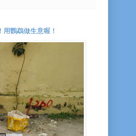
姓！用鸚鵡做生意喔！