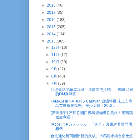
►
2018
(46)
►
2017
(35)
►
2016
(183)
►
2015
(205)
►
2014
(134)
▼
2013
(365)
►
12月
(16)
►
11月
(12)
►
10月
(20)
►
9月
(37)
►
8月
(40)
▼
7月
(59)
我也去吃了麵屋武藏「虎嘯黑虎拉麵」。麵屋武藏
的DM真漂亮！
TAMASHII NATIONS Caravan 巡迴特展 未上市商
品首度搶先曝光。美少女戰士20週...
(廣州旅遊) 不用你開口鸚鵡能知道你貴姓！用鸚鵡
做生意喔！
(App) バキカメラッッ：「刃牙」漫畫經典場面照
相機
台北迪化街商圈嶄新的風貌、大稻埕永樂台南土魠