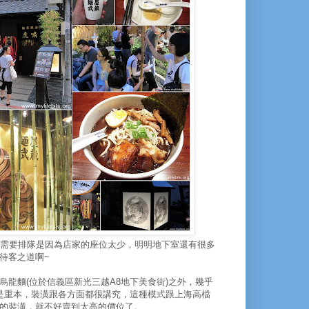
會需要排隊是因為店家的座位太少，明明地下室還有很多
待客之道啊~
龍麵(位於信義區新光三越A8地下美食街)之外，幾乎
是重本，裝潢跟各方面都很講究，這種模式跟上海高檔
的裝潢，就不好賣到太高的價位了。