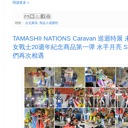
閱讀更多 »
標籤：
台北東區
,
我這人很愛吃
TAMASHII NATIONS Caravan 
女戰士20週年紀念商品第一彈 水手月亮 S.H
們再次相遇