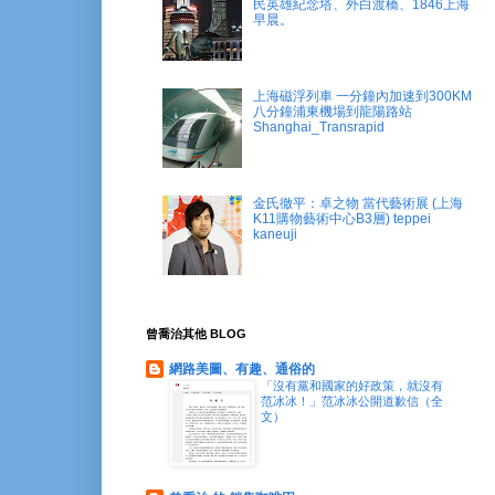
民英雄紀念塔、外白渡橋、1846上海
早晨。
上海磁浮列車 一分鐘內加速到300KM
八分鐘浦東機場到龍陽路站
Shanghai_Transrapid
金氏徹平：卓之物 當代藝術展 (上海
K11購物藝術中心B3層) teppei
kaneuji
曾喬治其他 BLOG
網路美圖、有趣、通俗的
「沒有黨和國家的好政策，就沒有
范冰冰！」范冰冰公開道歉信（全
文）