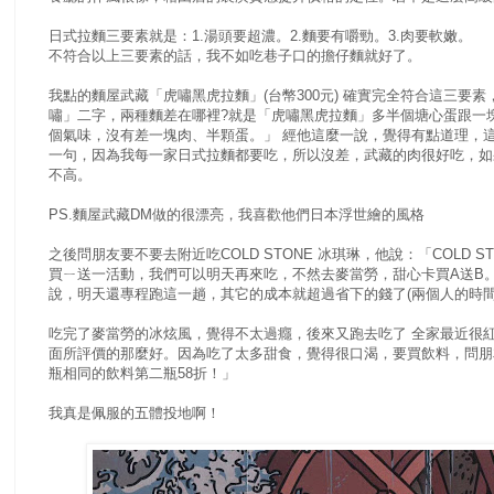
日式拉麵三要素就是：1.湯頭要超濃。2.麵要有嚼勁。3.肉要軟嫩。
不符合以上三要素的話，我不如吃巷子口的擔仔麵就好了。
我點的麵屋武藏「虎嘯黑虎拉麵」(台幣300元) 確實完全符合這三要素
嘯」二字，兩種麵差在哪裡?就是「虎嘯黑虎拉麵」多半個塘心蛋跟一
個氣味，沒有差一塊肉、半顆蛋。」 經他這麼一說，覺得有點道理，
一句，因為我每一家日式拉麵都要吃，所以沒差，武藏的肉很好吃，如果
不高。
PS.麵屋武藏DM做的很漂亮，我喜歡他們日本浮世繪的風格
之後問朋友要不要去附近吃COLD STONE 冰琪琳，他說：「COLD
買ㄧ送一活動，我們可以明天再來吃，不然去麥當勞，甜心卡買A送B。 
說，明天還專程跑這一趟，其它的成本就超過省下的錢了(兩個人的時間
吃完了麥當勞的冰炫風，覺得不太過癮，後來又跑去吃了 全家最近很
面所評價的那麼好。因為吃了太多甜食，覺得很口渴，要買飲料，問朋
瓶相同的飲料第二瓶58折！」
我真是佩服的五體投地啊！