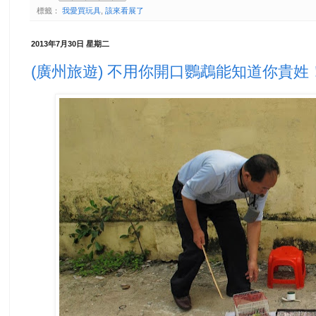
標籤：
我愛買玩具
,
該來看展了
2013年7月30日 星期二
(廣州旅遊) 不用你開口鸚鵡能知道你貴