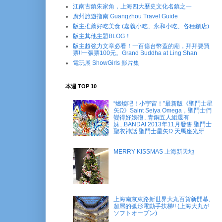
江南古鎮朱家角，上海四大歷史文化名鎮之一
廣州旅遊指南 Guangzhou Travel Guide
版主推薦好吃美食 (嘉義小吃、永和小吃、各種麵店)
版主其他主題BLOG！
版主超強力文章必看！一百億台幣蓋的廟，拜拜要買
票!!一張票100元。Grand Buddha at Ling Shan
電玩展 ShowGirls 影片集
本週 TOP 10
“燃燒吧！小宇宙！”最新版《聖鬥士星
矢Ω》Saint Seiya Omega，聖鬥士們
變得好娘砲...青銅五人組還有
妹...BANDAI 2013年11月發售 聖鬥士
聖衣神話 聖鬥士星矢Ω 天馬座光牙
MERRY KISSMAS 上海新天地
上海南京東路新世界大丸百貨新開幕,
超屌的弧形電動手扶梯!! (上海大丸が
ソフトオープン)