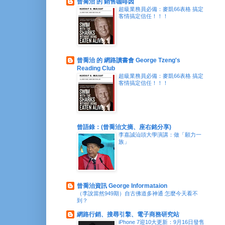
曾喬治 的 銷售咖啡因
超級業務員必備：麥凱66表格 搞定
客情搞定信任！！！
曾喬治 的 網路讀書會 George Tzeng's
Reading Club
超級業務員必備：麥凱66表格 搞定
客情搞定信任！！！
曾語錄：(曾喬治文摘、座右銘分享)
李嘉誠汕頭大學演講：做「願力一
族」
曾喬治資訊 George Informataion
（李說當然949期）自古佛道多神通 怎麼今天看不
到？
網路行銷、搜尋引擎、電子商務研究站
iPhone 7迎10大更新：9月16日發售