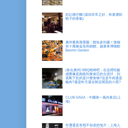
好記擔仔麵 (湯頭非常之好，有著濃郁
蝦子的香氣)
廣州番禺寶墨園：鯉魚多到爆！號稱
有十萬條金魚和錦鯉。趙泰來博物館
Baomo Garden
(食在廣州) BBQ燒烤吧：在這裡吃飯
感覺像是跑路到東南亞的古惑仔，到
底剛下肚的是什麼食物?這是牛肉還是
貓肉?還是昨天還在附近閑晃的小黑?
CLUB GAGA：中國第一風尚夜店(上
海)
外灘還是有我不知道的地方：上海人