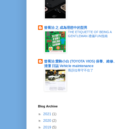
曾喬治 之 成為理想中的型男
THE ETIQUETTE OF BEING A
GENTLEMAN 禮儀FUN指南
曾喬治 愛駒小白 (TOYOTA VIOS) 保養、維修、
清潔 日誌 Vehicle maintenance
瑪莎拉蒂守不住了
Blog Archive
►
2021
(1)
►
2020
(2)
►
2019
(5)