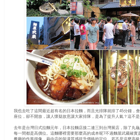
我也去吃了這間最近超有名的日本拉麵，而且光排隊就排了45分鐘，
座位，卻不開放，讓人懷疑故意讓大家排隊，是為了提升人氣？這不是
去年是台灣日式拉麵元年，日本拉麵店接二連三到台灣展店，除了丸龜烏
每一間都是高價位。這麵哪裡需要那麼高的成本呢?不過麵屋武藏確實
餐廳的作風很像，藉由店的裝潢質感提升價格的定位。若不是這麼高級