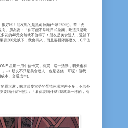
，很好吃！朋友點的是黑虎拉麵(台幣260元)。差「虎
塊肉。朋友說：「你可能不常吃日式拉麵，吃這只是吃
這多花的40元突然就不值得了！朋友是美食達人，還補了
賣200元以下，我會再來，而且要排隊那麼久，C/P值
 STONE 星期一用中信卡買，有買ㄧ送一活動，明天也有
」--> 朋友不只是美食達人，也是省錢ㄧ哥呢！但我
成本、交通成本)。
紅的霜淇淋，味道跟麥當勞的蛋捲冰淇淋差不多，不若外
友要喝什麼?他說：「看你要喝什麼?我就喝一樣的，兩