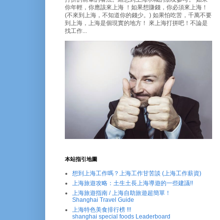
你年輕，你應該來上海 ！如果想賺錢，你必須來上海！
(不來到上海，不知道你的錢少。) 如果怕吃苦，千萬不要
到上海，上海是個現實的地方！ 來上海打拼吧！不論是
找工作...
本站指引地圖
想到上海工作嗎？上海工作甘苦談 (上海工作薪資)
上海旅遊攻略：土生土長上海導遊的一些建議!!
上海旅遊指南 / 上海自助旅遊超簡單！
Shanghai Travel Guide
上海特色美食排行榜 !!!
shanghai special foods Leaderboard