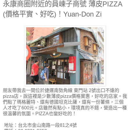
永康商圈附近的員崠子商號 薄皮PIZZA
(價格平實、好吃)！Yuan-Don Zi
朋友帶我去一間位於捷運南勢角線 東門站 2號出口不遠的
pizza店，說這裡是少數薄皮pizza價格實惠，好吃的店家。我
們點了瑪格麗特、還有德國坦克比薩，還有一份薯條，三個
人才吃了600元。店雖然有點小，環境真的不錯，營造出一種
很溫馨的氛圍。PIZZA也蠻好吃的！
地址：台北市金山南路一段81之4號