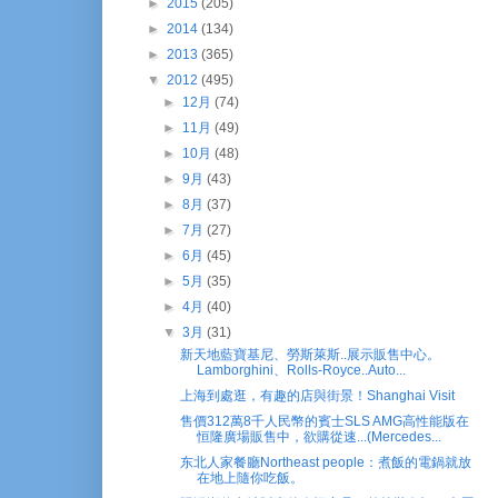
►
2015
(205)
►
2014
(134)
►
2013
(365)
▼
2012
(495)
►
12月
(74)
►
11月
(49)
►
10月
(48)
►
9月
(43)
►
8月
(37)
►
7月
(27)
►
6月
(45)
►
5月
(35)
►
4月
(40)
▼
3月
(31)
新天地藍寶基尼、勞斯萊斯..展示販售中心。
Lamborghini、Rolls-Royce..Auto...
上海到處逛，有趣的店與街景！Shanghai Visit
售價312萬8千人民幣的賓士SLS AMG高性能版在
恒隆廣場販售中，欲購從速...(Mercedes...
东北人家餐廳Northeast people：煮飯的電鍋就放
在地上隨你吃飯。