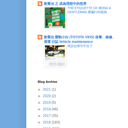
曾喬治 之 成為理想中的型男
THE ETIQUETTE OF BEING A
GENTLEMAN 禮儀FUN指南
曾喬治 愛駒小白 (TOYOTA VIOS) 保養、維修、
清潔 日誌 Vehicle maintenance
瑪莎拉蒂守不住了
Blog Archive
►
2021
(1)
►
2020
(2)
►
2019
(5)
►
2018
(46)
►
2017
(35)
►
2016
(183)