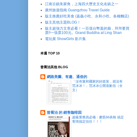
江南古鎮朱家角，上海四大歷史文化名鎮之一
廣州旅遊指南 Guangzhou Travel Guide
版主推薦好吃美食 (嘉義小吃、永和小吃、各種麵店)
版主其他主題BLOG！
版主超強力文章必看！一百億台幣蓋的廟，拜拜要買
票!!一張票100元。Grand Buddha at Ling Shan
電玩展 ShowGirls 影片集
本週 TOP 10
曾喬治其他 BLOG
網路美圖、有趣、通俗的
「沒有黨和國家的好政策，就沒有
范冰冰！」范冰冰公開道歉信（全
文）
曾喬治 的 銷售咖啡因
超級業務員必備：麥凱66表格 搞定
客情搞定信任！！！