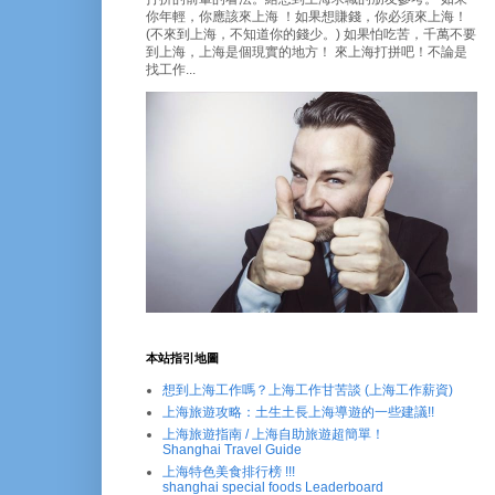
你年輕，你應該來上海 ！如果想賺錢，你必須來上海！
(不來到上海，不知道你的錢少。) 如果怕吃苦，千萬不要
到上海，上海是個現實的地方！ 來上海打拼吧！不論是
找工作...
本站指引地圖
想到上海工作嗎？上海工作甘苦談 (上海工作薪資)
上海旅遊攻略：土生土長上海導遊的一些建議!!
上海旅遊指南 / 上海自助旅遊超簡單！
Shanghai Travel Guide
上海特色美食排行榜 !!!
shanghai special foods Leaderboard