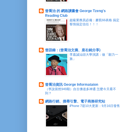
曾喬治 的 網路讀書會 George Tzeng's
Reading Club
超級業務員必備：麥凱66表格 搞定
客情搞定信任！！！
曾語錄：(曾喬治文摘、座右銘分享)
李嘉誠汕頭大學演講：做「願力一
族」
曾喬治資訊 George Informataion
（李說當然949期）自古佛道多神通 怎麼今天看不
到？
網路行銷、搜尋引擎、電子商務研究站
iPhone 7迎10大更新：9月16日發售