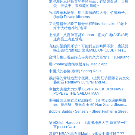
陽澄湖休息站販賣的奇怪商品：竹筒裝白酒、大雁
蛋、波紋干、還有乾的筍乾~
竹堰農家私房菜、用手套啃的豬大骨、竹編椅子。
(無錫) Private kitchens
又去豐裕食品吃了排骨年糕Ribs rice cake！"老上
海十大特色小吃"名單
上海第一八百伴百货Yaohan、正大广场(AKB48周
邊商品上海直營店)
有點失望的同乐坊：可能我去的時間不對，應該要
晚上去吧?(西服訂製店MILLION CLUB) Res...
台灣市集出現在靜安寺旁的久光百貨了！jiu-guang
用iPhone變魔術軟體介紹 Magic App
中國式的春捲(春餅) Spring Rolls
很討喜的青蛙造型小板凳。(上海紅坊國際公共文化
藝術區 Redtown Cultural and Ar...
庫柏力克熊大力水手 BE@RBRICK DRX NAVY
POPEYE THE SAILOR MAN
南翔饅頭店便宜又精緻好吃！(台灣沒吃過的馬蘭
頭、腰果酥、蟹黃白玉捲) Nan Xiang Steam...
Bobble Budds - Series 3 - Street Fighter & Street
...
哈同Sileh Hardoon－上海灘地皮大亨 遠東第一巨
富סאלח חרדון
甚麼? NBA的馬布里Marbury跑去中國打球了??