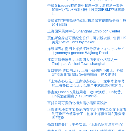
中國版Eaquire時尚先生超厚一本，還有送一套色
鉛筆+明信片+兩本別冊！只賣20RBM??林書豪
L...
美國媒體"林書豪熱"解讀..(按滑鼠右鍵開新分頁可原
尺寸閱讀)
上海国际展览中心 Shanghai Exhibition Center
賈伯斯全身超可動紀念公仔，可以脫衣服...售價119
美元! Steve Jobs toy maker...
洋麺屋五右衛門上海吳江路分店オフィシャルサイ
トyomenya-goemon Wujiang Road...
江南古镇朱家角，上海四大历史文化名镇之一
Zhujiajiao Ancient Town shanghai
渡口書局(渡口书店)：上海小資個性小書店、舒國
治"流浪集"簡體版(睡覺與喝茶、也及走路)
「上海点心状元」王家沙点心店：一家中华老字号
的上海餐饮点心店，以生产中式传统小吃闻名。
林書豪Linsanity最新周邊：連Lin漢堡、Lin奶昔、
Lin調酒都開賣了！(Lintini?不...
百貨公司可愛的北極大熊小熊櫥窗設計
上海新天地卖蓝宝坚尼的有展示厅!!第二次在上海看
到范逸臣办签唱会了，他在上海很红吗?(酷愛樂
團?范逸...
葡京制造餐厅：平价实惠。(上海徐家汇港汇中心)