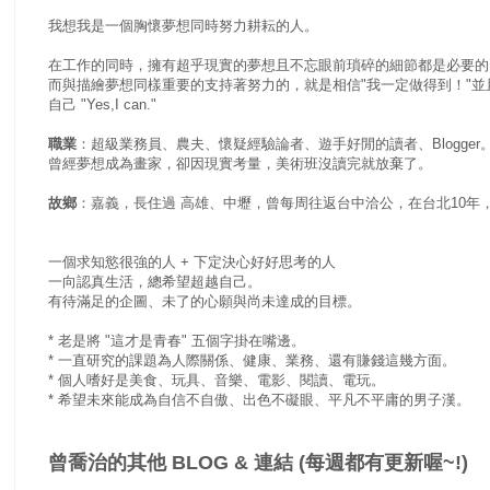
我想我是一個胸懷夢想同時努力耕耘的人。
在工作的同時，擁有超乎現實的夢想且不忘眼前瑣碎的細節都是必要的
而與描繪夢想同樣重要的支持著努力的，就是相信"我一定做得到！"
自己 "Yes,I can."
職業
：超級業務員、農夫、懷疑經驗論者、遊手好閒的讀者、Blogger
曾經夢想成為畫家，卻因現實考量，美術班沒讀完就放棄了。
故鄉
：嘉義，長住過 高雄、中壢，曾每周往返台中洽公，在台北10年
一個求知慾很強的人 + 下定決心好好思考的人
一向認真生活，總希望超越自己。
有待滿足的企圖、未了的心願與尚未達成的目標。
* 老是將 "這才是青春" 五個字掛在嘴邊。
* 一直研究的課題為人際關係、健康、業務、還有賺錢這幾方面。
* 個人嗜好是美食、玩具、音樂、電影、閱讀、電玩。
* 希望未來能成為自信不自傲、出色不礙眼、平凡不平庸的男子漢。
曾喬治的其他 BLOG & 連結 (每週都有更新喔~!)