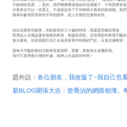
不陡峭的高度。」是的，我們漸漸變成他說的這個樣子。不再那麼多愁
在看來也可以一笑置之。不過卻也有了不年輕時才會有的新煩惱。我們
隨著年齡增長而來的不同的眼界，使人生變的完整和自然。
但在這個有些疲憊，有點厭世的三十歲的時候，我還是想喚回青春。
照理說人生應該還有無窮的希望，無盡的理想。這些理想和希望不斷的
無法避免，但是我期許自己永遠具有青年時期的鬥志，永遠充滿希望，
讓每天不斷的新的活動來迎接我吧，那麼，青春就永遠屬於我。
我不打算理會日增的年歲。精神上永遠保持年輕！
題外話：
各位朋友，我改版了~我自己也
新BLOG開張大吉：曾喬治的網路相簿。每年