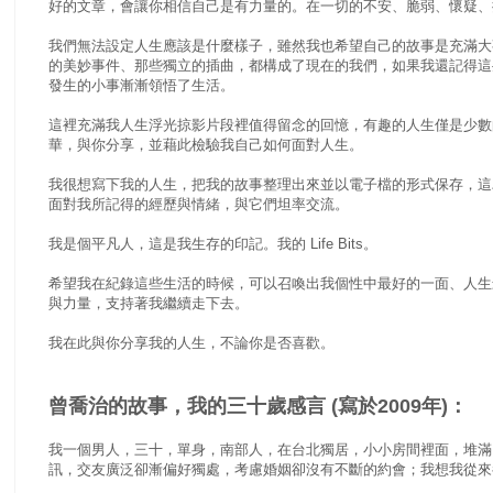
好的文章，會讓你相信自己是有力量的。在一切的不安、脆弱、懷疑、
我們無法設定人生應該是什麼樣子，雖然我也希望自己的故事是充滿大
的美妙事件、那些獨立的插曲，都構成了現在的我們，如果我還記得這
發生的小事漸漸領悟了生活。
這裡充滿我人生浮光掠影片段裡值得留念的回憶，有趣的人生僅是少數
華，與你分享，並藉此檢驗我自己如何面對人生。
我很想寫下我的人生，把我的故事整理出來並以電子檔的形式保存，這
面對我所記得的經歷與情緒，與它們坦率交流。
我是個平凡人，這是我生存的印記。我的 Life Bits。
希望我在紀錄這些生活的時候，可以召喚出我個性中最好的一面、人生
與力量，支持著我繼續走下去。
我在此與你分享我的人生，不論你是否喜歡。
曾喬治的故事，我的三十歲感言 (寫於2009年)：
我一個男人，三十，單身，南部人，在台北獨居，小小房間裡面，堆滿
訊，交友廣泛卻漸偏好獨處，考慮婚姻卻沒有不斷的約會；我想我從來