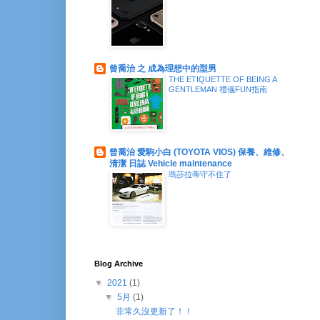
曾喬治 之 成為理想中的型男
THE ETIQUETTE OF BEING A
GENTLEMAN 禮儀FUN指南
曾喬治 愛駒小白 (TOYOTA VIOS) 保養、維修、
清潔 日誌 Vehicle maintenance
瑪莎拉蒂守不住了
Blog Archive
▼
2021
(1)
▼
5月
(1)
非常久沒更新了！！