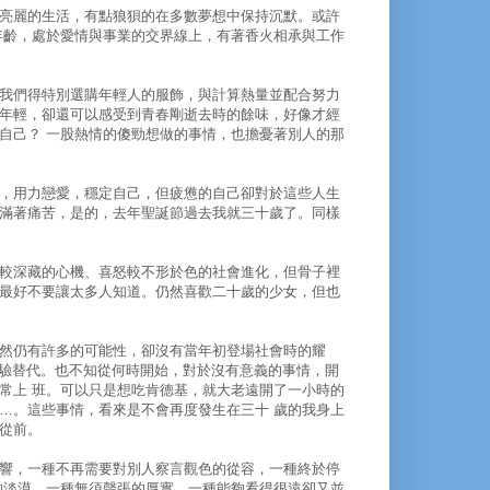
亮麗的生活，有點狼狽的在多數夢想中保持沉默。或許
年齡，處於愛情與事業的交界線上，有著香火相承與工作
我們得特別選購年輕人的服飾，與計算熱量並配合努力
年輕，卻還可以感受到青春剛逝去時的餘味，好像才經
自己？ 一股熱情的傻勁想做的事情，也擔憂著別人的那
，用力戀愛，穩定自己，但疲憊的自己卻對於這些人生
滿著痛苦，是的，去年聖誕節過去我就三十歲了。同樣
較深藏的心機、喜怒較不形於色的社會進化，但骨子裡
最好不要讓太多人知道。仍然喜歡二十歲的少女，但也
然仍有許多的可能性，卻沒有當年初登場社會時的耀
經驗替代。也不知從何時開始，對於沒有意義的事情，開
常上 班。可以只是想吃肯德基，就大老遠開了一小時的
…。這些事情，看來是不會再度發生在三十 歲的我身上
從前。
響，一種不再需要對別人察言觀色的從容，一種終於停
的淡漠，一種無須聲張的厚實，一種能夠看得很遠卻又並