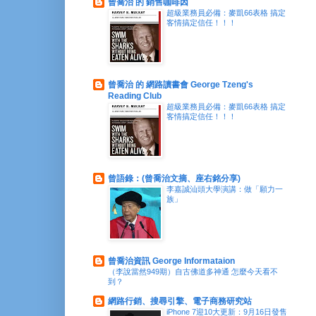
曾喬治 的 銷售咖啡因
超級業務員必備：麥凱66表格 搞定
客情搞定信任！！！
曾喬治 的 網路讀書會 George Tzeng's
Reading Club
超級業務員必備：麥凱66表格 搞定
客情搞定信任！！！
曾語錄：(曾喬治文摘、座右銘分享)
李嘉誠汕頭大學演講：做「願力一
族」
曾喬治資訊 George Informataion
（李說當然949期）自古佛道多神通 怎麼今天看不
到？
網路行銷、搜尋引擎、電子商務研究站
iPhone 7迎10大更新：9月16日發售