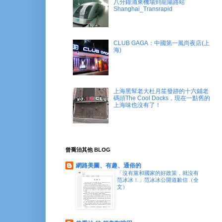
八分鐘浦東機場到龍陽路站
Shanghai_Transrapid
CLUB GAGA：中國第一風尚夜店(上
海)
上海黑幫老大杜月笙發跡的十六鋪老
碼頭The Cool Docks，現在一點舊的
上海味也沒有了！
曾喬治其他 BLOG
網路美圖、有趣、通俗的
「沒有黨和國家的好政策，就沒有
范冰冰！」范冰冰公開道歉信（全
文）