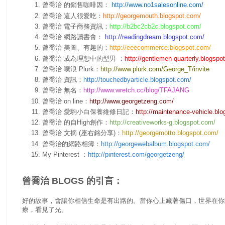
曾喬治 的銷售咖啡因：
http://www.no1salesonline.com/
曾喬治 這人很愛吃：
http://georgemouth.blogspot.com/
曾喬治 電子商務資訊：
http://b2bc2cb2c.blogspot.com/
曾喬治 網路讀書會：
http://readingdream.blogspot.com/
曾喬治 美圖、有趣的：
http://eeecommerce.blogspot.com/
曾喬治 成為理想中的型男 ：
http://gentlemen-quarterly.blogspo
曾喬治 噗浪 Plurk：
http://www.plurk.com/George_T/invite
曾喬治 資訊：
http://touchedbyarticle.blogspot.com/
曾喬治 無名：
http://www.wretch.cc/blog/TFAJANG
曾喬治 on line：
http://www.georgetzeng.com/
曾喬治 愛駒小白保養維修日記：
http://maintenance-vehicle.bl
曾喬治 的自High創作：
http://creativeworks-g.blogspot.com/
曾喬治 文摘 (座右銘分享)：
http://georgemotto.blogspot.com/
曾喬治的網路相簿：
http://georgewebalbum.blogspot.com/
My
Pinterest
：
http://pinterest.com/georgetzeng/
曾喬治 BLOGS 的引言：
好的故事，會讓你相信生命是有出路的。當你心上藏著傷口，世界在你
療，看見了光。