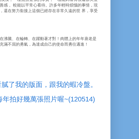
善感， 較能以平常心看待。許多年輕時煩惱的事情，現
，還在努力銜接上這個已經存在非常久遠的世 界，享受
在沸騰、在輪轉、在躍動著才對！肉體上的年年衰老是
充滿不屈的勇氣，為達成自己的使命而勇往邁進！
看膩了我的版面，跟我的蝦冷盤。
拍好幾萬張照片喔~(120514)