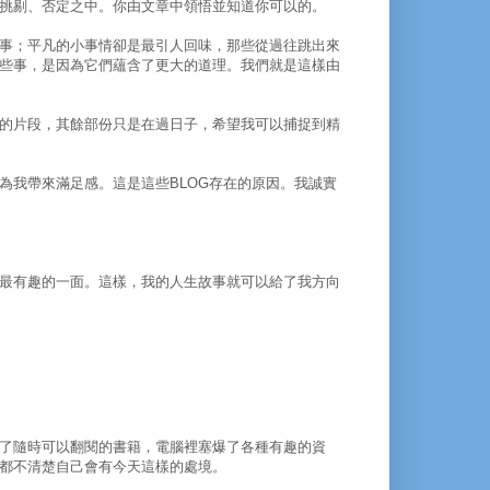
挑剔、否定之中。你由文章中領悟並知道你可以的。
事；平凡的小事情卻是最引人回味，那些從過往跳出來
些事，是因為它們蘊含了更大的道理。我們就是這樣由
的片段，其餘部份只是在過日子，希望我可以捕捉到精
為我帶來滿足感。這是這些BLOG存在的原因。我誠實
最有趣的一面。這樣，我的人生故事就可以給了我方向
了隨時可以翻閱的書籍，電腦裡塞爆了各種有趣的資
都不清楚自己會有今天這樣的處境。