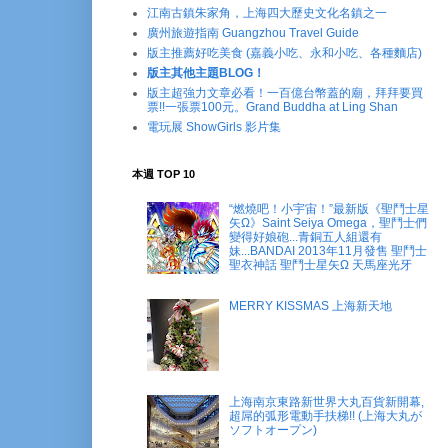
江南古鎮朱家角，上海四大歷史文化名鎮之一
廣州旅遊指南 Guangzhou Travel Guide
版主推薦好吃美食 (嘉義小吃、永和小吃、各種麵店)
版主其他主題BLOG！
版主超強力文章必看！一百億台幣蓋的廟，拜拜要買
票!!一張票100元。Grand Buddha at Ling Shan
電玩展 ShowGirls 影片集
本週 TOP 10
“燃燒吧！小宇宙！”最新版《聖鬥士星
矢Ω》Saint Seiya Omega，聖鬥士們
變得好娘砲...青銅五人組還有
妹...BANDAI 2013年11月發售 聖鬥士
聖衣神話 聖鬥士星矢Ω 天馬座光牙
MERRY KISSMAS 上海新天地
上海南京東路新世界大丸百貨新開幕,
超屌的弧形電動手扶梯!! (上海大丸が
ソフトオープン)