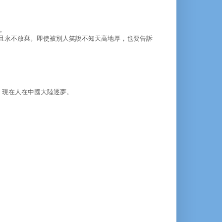
。
並且永不放棄。即使被別人笑說不知天高地厚，也要告訴
。
，現在人在中國大陸逐夢。