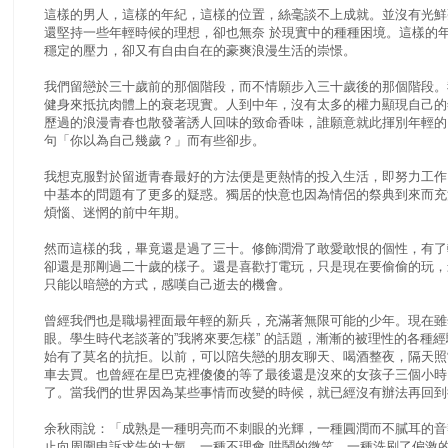
這樣的男人，這樣的年紀，這樣的位置，絲毫談不上成就。並沒有光鮮
還堅持一些年輕時候的理想，卻也無奈 於現實中的種種困境。這樣的
穩定的壓力，卻又有自由自在的豪爽浪漫生活的崇憬。
我們留戀於三十歲前的那個階段，而不情願步入三十歲後的那個階段。
健身來抵抗肉體上的衰老現實。人到中年，沒有太多的權力顯現自己的
歷過的浪漫青春也散發著誘人回味的致命香味，誰願意就此揮別年輕的
句「你以為自己幾歲？」而有些卻步。
我想克服對於留逝青春最好的方法便是更熱情的投入生活，即努力工作
中基本的問題有了更多的疑惑。獨居的快意也因為情侶的祭典到來而充
煩惱、迷惘的前中年期。
然而這樣的我，畢竟還是過了三十。修飾潤滑了敢愛敢恨的個性，有了
卻還是那剛過二十歲的樣子。還是喜歡打電玩，只是現在要偷偷的玩，
只能以暗戀的方式，感嘆自己逝去的機會。
曾經我們也是職場裡面最年輕的新兵，充滿著無限可能的少年。現在雖
眼。學生時代老談著的”我將來要怎樣” 的話題，漸漸的被理性的各種
始有了莫名的抗拒。以前，可以陪失戀的朋友聊天、喝酒整夜，隔天照
車去買。也曾經在星巴克裡傻傻的等了最後還是沒來的女孩子三個小時
了。當我們的世界因為某些事情而改變的時候，就已經沒有辦法再回到
余秋雨說：「成熟是一種明亮而不刺眼的光輝，一種圓潤而不膩耳的音
止向周圍申訴求告的大氣，一種不理會 哄鬧的微笑，一種洗刷了偏激