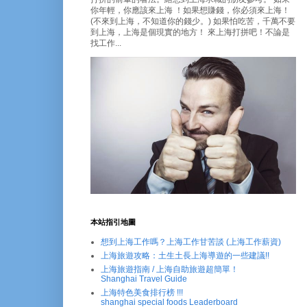
你年輕，你應該來上海 ！如果想賺錢，你必須來上海！
(不來到上海，不知道你的錢少。) 如果怕吃苦，千萬不要
到上海，上海是個現實的地方！ 來上海打拼吧！不論是
找工作...
本站指引地圖
想到上海工作嗎？上海工作甘苦談 (上海工作薪資)
上海旅遊攻略：土生土長上海導遊的一些建議!!
上海旅遊指南 / 上海自助旅遊超簡單！
Shanghai Travel Guide
上海特色美食排行榜 !!!
shanghai special foods Leaderboard