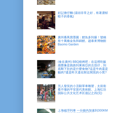
好記擔仔麵 (湯頭非常之好，有著濃郁
蝦子的香氣)
廣州番禺寶墨園：鯉魚多到爆！號稱
有十萬條金魚和錦鯉。趙泰來博物館
Baomo Garden
(食在廣州) BBQ燒烤吧：在這裡吃飯
感覺像是跑路到東南亞的古惑仔，到
底剛下肚的是什麼食物?這是牛肉還是
貓肉?還是昨天還在附近閑晃的小黑?
另人發笑的小丑騎單車雕塑，太前衛
看不懂的平安當代美術館。上海红坊
国际公共文化艺术区遊記之四(完)
上海磁浮列車 一分鐘內加速到300KM