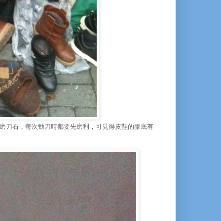
磨刀石，每次動刀時都要先磨利，可見得皮鞋的膠底有