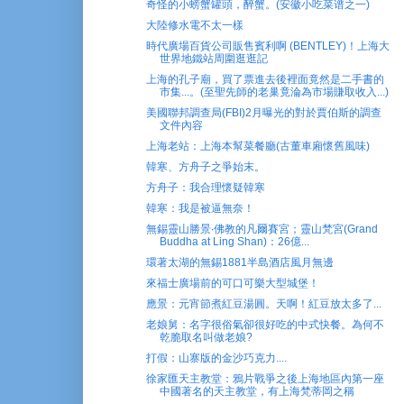
奇怪的小螃蟹罐頭，醉蟹。(安徽小吃菜谱之一)
大陸修水電不太一樣
時代廣場百貨公司販售賓利啊 (BENTLEY)！上海大
世界地鐵站周圍逛逛記
上海的孔子廟，買了票進去後裡面竟然是二手書的
市集...。(至聖先師的老巢竟淪為市場賺取收入...)
美國聯邦調查局(FBI)2月曝光的對於賈伯斯的調查
文件內容
上海老站：上海本幫菜餐廳(古董車廂懷舊風味)
韓寒、方舟子之爭始末。
方舟子：我合理懷疑韓寒
韓寒：我是被逼無奈！
無錫靈山勝景‧佛教的凡爾賽宮；靈山梵宮(Grand
Buddha at Ling Shan)：26億...
環著太湖的無錫1881半島酒店風月無邊
來福士廣場前的可口可樂大型城堡！
應景：元宵節煮紅豆湯圓。天啊！紅豆放太多了...
老娘舅：名字很俗氣卻很好吃的中式快餐。為何不
乾脆取名叫做老娘?
打假：山寨版的金沙巧克力....
徐家匯天主教堂：鴉片戰爭之後上海地區內第一座
中國著名的天主教堂，有上海梵蒂岡之稱