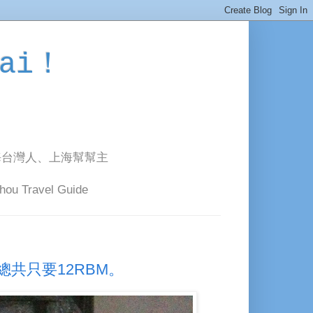
ai！
海台灣人、上海幫幫主
avel Guide
共只要12RBM。