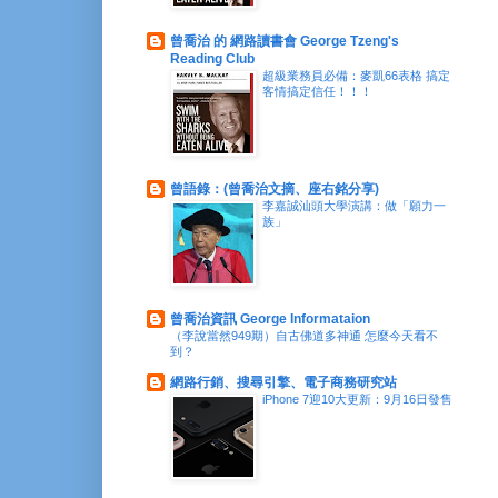
曾喬治 的 網路讀書會 George Tzeng's
Reading Club
超級業務員必備：麥凱66表格 搞定
客情搞定信任！！！
曾語錄：(曾喬治文摘、座右銘分享)
李嘉誠汕頭大學演講：做「願力一
族」
曾喬治資訊 George Informataion
（李說當然949期）自古佛道多神通 怎麼今天看不
到？
網路行銷、搜尋引擎、電子商務研究站
iPhone 7迎10大更新：9月16日發售