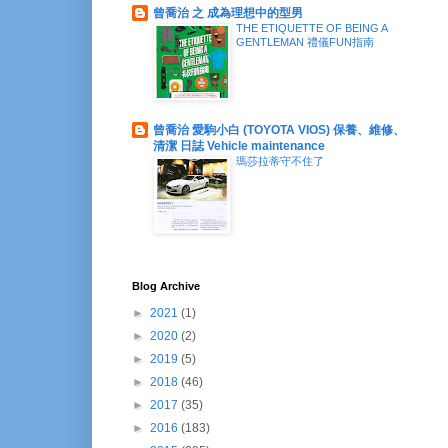
曾喬治 之 成為理想中的型男
THE ETIQUETTE OF BEING A
GENTLEMAN 禮儀FUN指南
曾喬治 愛駒小白 (TOYOTA VIOS) 保養、維修、
清潔 日誌 Vehicle maintenance
瑪莎拉蒂守不住了
Blog Archive
►
2021
(1)
►
2020
(2)
►
2019
(5)
►
2018
(46)
►
2017
(35)
►
2016
(183)