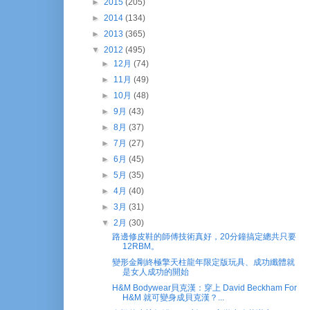
►
2015
(205)
►
2014
(134)
►
2013
(365)
▼
2012
(495)
►
12月
(74)
►
11月
(49)
►
10月
(48)
►
9月
(43)
►
8月
(37)
►
7月
(27)
►
6月
(45)
►
5月
(35)
►
4月
(40)
►
3月
(31)
▼
2月
(30)
路邊修皮鞋的師傅技術真好，20分鐘搞定總共只要
12RBM。
變形金剛終極擎天柱龍年限定版玩具、成功纖體就
是女人成功的開始
H&M Bodywear貝克漢：穿上 David Beckham For
H&M 就可變身成貝克漢？...