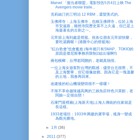
Marvel 「復仇者聯盟」電影預告5月4日上映 The
Avengers movie traile...
克莉絲汀的三明治 12 RBM，還蠻美式的。
玉佛禪寺：上海玉佛寺，也稱玉佛禪寺，位於上海
市安遠路，雖然寺院歷史算不上久遠，但已是上
海最著名的古剎之一。
元宵節上海到處是燈籠。祝各位朋友元宵節快樂，
要吃湯圓喔！(港匯中心的燈籠海)
"紅白歌會"也會尷尬 (每年都只有SMAP、TOKIO的
原因是傑尼斯事務所限制2組出場啊!!)
兩包檳榔，台灣老闆贈的，老鄉真熱情。
一位上海女遊客對台灣的觀感：儘管台北很舊，不
及上海繁華，但它很像故鄉。因為它是一塊溫馨
的土地，我會再回來。
改建後的松山機場變得很不一樣囉！
不辣不革命越辣越高興的三娘魚莊特色川菜館，老
闆娘一定很自戀！
石庫門屋裡廂(上海新天地)上海人傳統的住家就是
長這樣。
1933老場坊：1933年興建的屠宰場，搖身一變成
為觀光勝地。
►
1月
(36)
►
2011
(377)