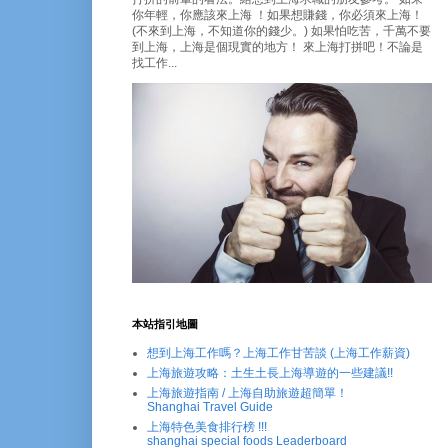
你年輕，你應該來上海 ！如果想賺錢，你必須來上海！
(不來到上海，不知道你的錢少。) 如果怕吃苦，千萬不要
到上海，上海是個現實的地方！ 來上海打拼吧！不論是
找工作...
本站指引地圖
想到上海工作嗎？上海工作甘苦談 (上海工作薪資)
上海旅遊攻略：土生土長上海導遊的一些建議!!
上海旅遊指南 / 上海自助旅遊超簡單！
Shanghai Travel Guide
上海特色美食排行榜 !!!
shanghai special foods Leaderboard