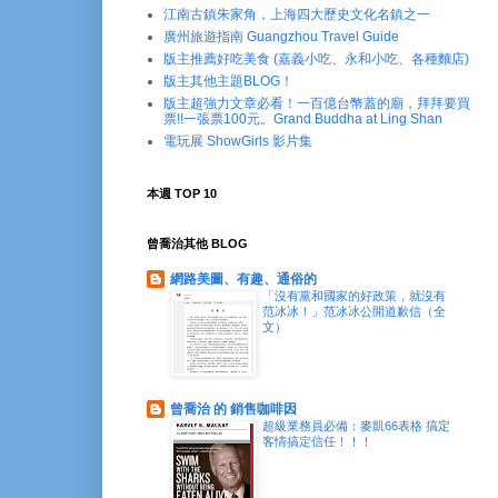
江南古鎮朱家角，上海四大歷史文化名鎮之一
廣州旅遊指南 Guangzhou Travel Guide
版主推薦好吃美食 (嘉義小吃、永和小吃、各種麵店)
版主其他主題BLOG！
版主超強力文章必看！一百億台幣蓋的廟，拜拜要買
票!!一張票100元。Grand Buddha at Ling Shan
電玩展 ShowGirls 影片集
本週 TOP 10
曾喬治其他 BLOG
網路美圖、有趣、通俗的
「沒有黨和國家的好政策，就沒有
范冰冰！」范冰冰公開道歉信（全
文）
曾喬治 的 銷售咖啡因
超級業務員必備：麥凱66表格 搞定
客情搞定信任！！！