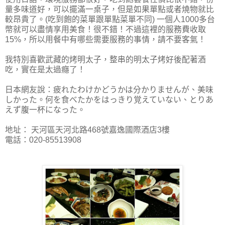
量多味道好，可以擺滿一桌子，
但是如果單點或者燒物就比
較昂貴了。
(吃到飽的菜單跟單點菜單不同) 一個人1000多台
幣就可以盡情享用美食！很不錯！不過這裡的服務費收取
15%，所以用餐中有哪些需要服務的事情，請不要客氣！
我特別喜歡武藏的烤明太子，整串的明太子烤好後配著酒
吃，實在是太過癮了！
日本網友說：
疲れたわけかどうかは分かりませんが、美味
しかった。何を食べたかをはっきり覚えていない、とりあ
えず腹一杯になった。
地址： 天河區天河北路468號嘉逸國際酒店3樓
電話：020-85513908