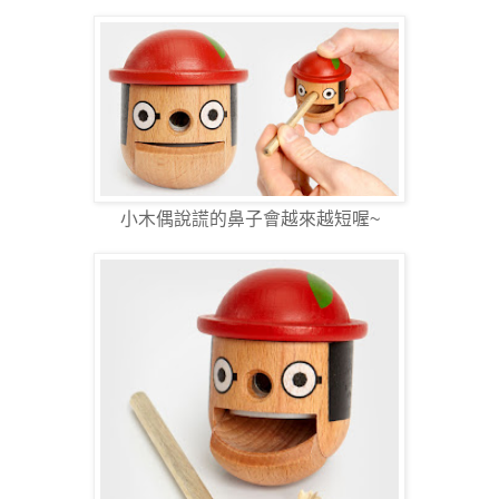
小木偶說謊的鼻子會越來越短喔~