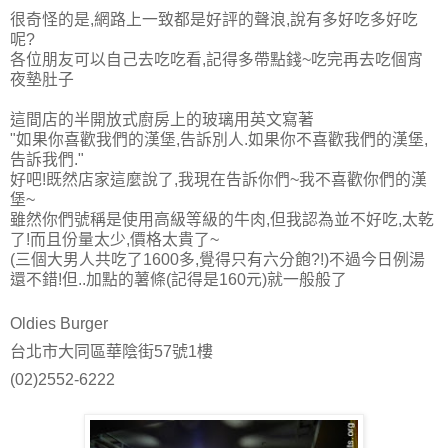
很奇怪的是,網路上一致都是好評的聲浪,說有多好吃多好吃
呢?
各位朋友可以自己去吃吃看,記得多帶點錢~吃完再去吃個宵
夜墊肚子
這間店的半開放式廚房上的玻璃用英文寫著
"如果你喜歡我們的漢堡,告訴別人.如果你不喜歡我們的漢堡,
告訴我們."
好吧!既然店家這麼說了,我現在告訴你們~我不喜歡你們的漢
堡~
雖然你們號稱是使用高級等級的牛肉,但我認為並不好吃,太乾
了!而且份量太少,價格太貴了~
(三個大男人共吃了1600多,覺得只有六分飽?!)不過今日例湯
還不錯!但..加點的薯條(記得是160元)就一般般了
Oldies Burger
台北市大同區華陰街57號1樓
(02)2552-6222