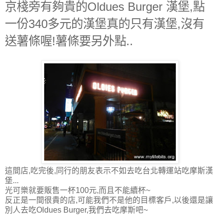
京棧旁有夠貴的Oldues Burger 漢堡,點
一份340多元的漢堡真的只有漢堡,沒有
送薯條喔!薯條要另外點..
這間店,吃完後,同行的朋友表示不如去吃台北轉運站吃摩斯漢
堡...
光可樂就要販售一杯100元,而且不能續杯~
反正是一間很貴的店,可能我們不是他的目標客戶,以後還是讓
別人去吃Oldues Burger,我們去吃摩斯吧~