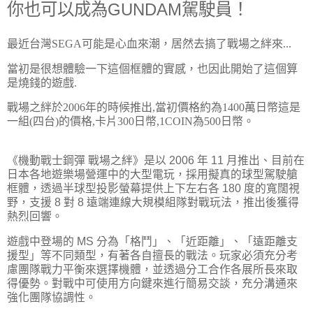
你也可以成為GUNDAM駕駛員！
最近台灣SEGA可能是心血來潮，居然去搞了戰場之絆來...
當初是很想體驗一下這個框體的實感，也因此開始了這個算
是燒錢的遊戲.
戰場之絆於2006年的時候推出,當初價格約為1400萬日幣
這是
一組(四台)的價格,卡片300日幣,1COIN為500日幣。
《機動戰士鋼彈 戰場之絆》是以 2006 年 11 月推出、目前在
日本各地遊樂場營運中的大型電玩，採用擬真的球型駕駛艙
框體，透過半球型投影螢幕提供上下左右各 180 度的寬闊視
野，支援 8 對 8 遠端連線大規模組隊對戰玩法，推出後獲得
熱烈回響。
遊戲中登場的 MS 分為「格鬥」、「近距離」、「遠距離支
援型」等不同類型，有著各自擅長的戰法。玩家必須充分考
慮團隊戰力平衡來選擇機體，並透過分工合作各展所長來取
得優勢。對戰中可使用方向鍵來進行簡易交談，充分溝通來
強化團隊協調性。