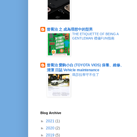
曾喬治 之 成為理想中的型男
THE ETIQUETTE OF BEING A
GENTLEMAN 禮儀FUN指南
曾喬治 愛駒小白 (TOYOTA VIOS) 保養、維修、
清潔 日誌 Vehicle maintenance
瑪莎拉蒂守不住了
Blog Archive
►
2021
(1)
►
2020
(2)
►
2019
(5)