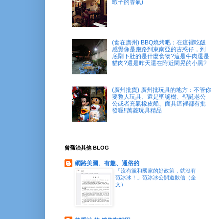
蝦子的香氣)
(食在廣州) BBQ燒烤吧：在這裡吃飯
感覺像是跑路到東南亞的古惑仔，到
底剛下肚的是什麼食物?這是牛肉還是
貓肉?還是昨天還在附近閑晃的小黑?
(廣州批貨) 廣州批玩具的地方：不管你
要整人玩具、還是聖誕樹、聖誕老公
公或者充氣橡皮船、面具這裡都有批
發喔!!萬菱玩具精品
曾喬治其他 BLOG
網路美圖、有趣、通俗的
「沒有黨和國家的好政策，就沒有
范冰冰！」范冰冰公開道歉信（全
文）