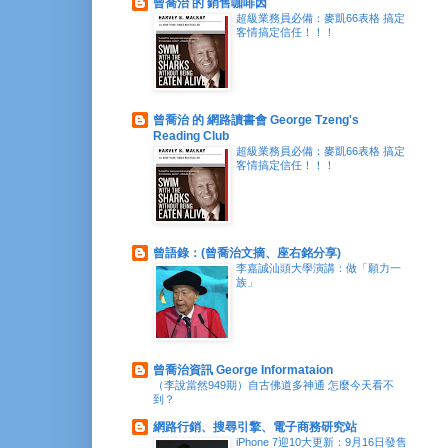
曾喬治 的 銷售咖啡因
超級業務員必備：麥凱66表格 搞定
客情搞定信任！！！
曾喬治 的 網路讀書會 George Tzeng's
Reading Club
超級業務員必備：麥凱66表格 搞定
客情搞定信任！！！
曾語錄：(曾喬治文摘、座右銘分享)
李嘉誠汕頭大學演講：做「願力一
族」
曾喬治資訊 George Informataion
（李說當然949期）自古佛道多神通 怎麼今天看不
到？
網路行銷、搜尋引擎、電子商務研究站
iPhone 7迎10大更新：9月16日發售