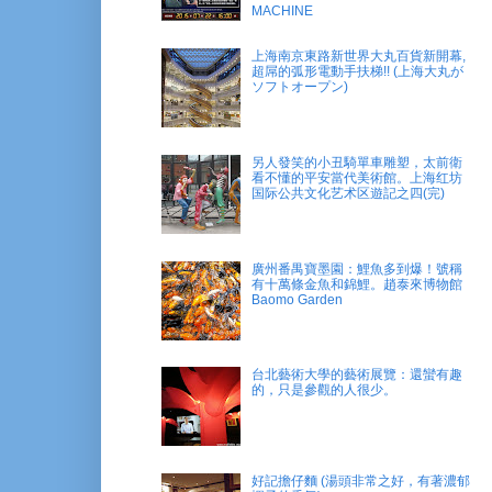
MACHINE
上海南京東路新世界大丸百貨新開幕,
超屌的弧形電動手扶梯!! (上海大丸が
ソフトオープン)
另人發笑的小丑騎單車雕塑，太前衛
看不懂的平安當代美術館。上海红坊
国际公共文化艺术区遊記之四(完)
廣州番禺寶墨園：鯉魚多到爆！號稱
有十萬條金魚和錦鯉。趙泰來博物館
Baomo Garden
台北藝術大學的藝術展覽：還蠻有趣
的，只是參觀的人很少。
好記擔仔麵 (湯頭非常之好，有著濃郁