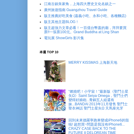
江南古鎮朱家角，上海四大歷史文化名鎮之一
廣州旅遊指南 Guangzhou Travel Guide
版主推薦好吃美食 (嘉義小吃、永和小吃、各種麵店)
版主其他主題BLOG！
版主超強力文章必看！一百億台幣蓋的廟，拜拜要買
票!!一張票100元。Grand Buddha at Ling Shan
電玩展 ShowGirls 影片集
本週 TOP 10
MERRY KISSMAS 上海新天地
“燃燒吧！小宇宙！”最新版《聖鬥士星
矢Ω》Saint Seiya Omega，聖鬥士們
變得好娘砲...青銅五人組還有
妹...BANDAI 2013年11月發售 聖鬥士
聖衣神話 聖鬥士星矢Ω 天馬座光牙
回到未來德羅寧跑車變成iPhone6的殼
啦! 超想買~問題是我沒有iPhone6...
CRAZY CASE BACK TO THE
FUTURE II DELOREAN TIME