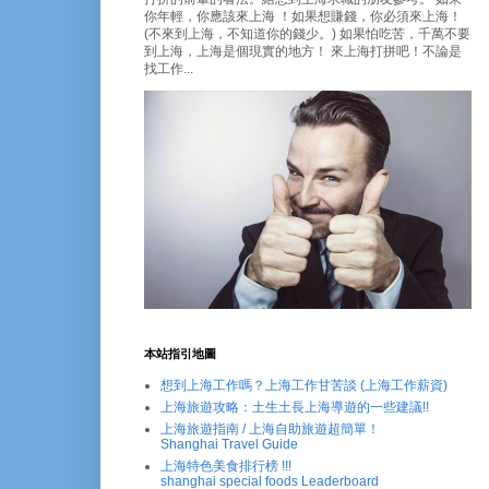
你年輕，你應該來上海 ！如果想賺錢，你必須來上海！
(不來到上海，不知道你的錢少。) 如果怕吃苦，千萬不要
到上海，上海是個現實的地方！ 來上海打拼吧！不論是
找工作...
本站指引地圖
想到上海工作嗎？上海工作甘苦談 (上海工作薪資)
上海旅遊攻略：土生土長上海導遊的一些建議!!
上海旅遊指南 / 上海自助旅遊超簡單！
Shanghai Travel Guide
上海特色美食排行榜 !!!
shanghai special foods Leaderboard