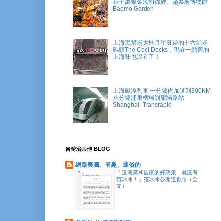
有十萬條金魚和錦鯉。趙泰來博物館
Baomo Garden
上海黑幫老大杜月笙發跡的十六鋪老
碼頭The Cool Docks，現在一點舊的
上海味也沒有了！
上海磁浮列車 一分鐘內加速到300KM
八分鐘浦東機場到龍陽路站
Shanghai_Transrapid
曾喬治其他 BLOG
網路美圖、有趣、通俗的
「沒有黨和國家的好政策，就沒有
范冰冰！」范冰冰公開道歉信（全
文）