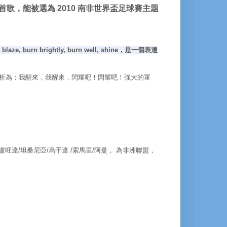
rica) 這首歌，能被選為 2010 南非世界盃足球賽主題
urn brightly, burn well, shine，是一個表達
意思可以大意解析為：我醒來，我醒來，閃耀吧！
閃耀吧！
強大的軍
盧旺達/
坦桑尼亞/
烏干達 /
索馬里/
阿曼，
為非洲聯盟，