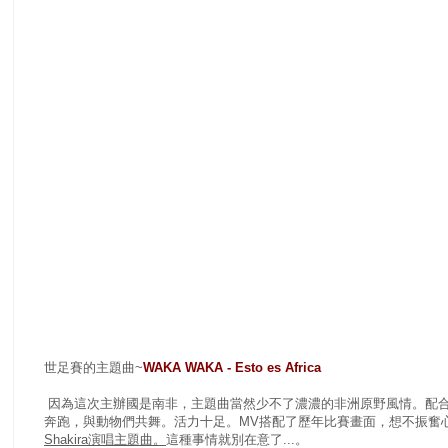
世足賽的主題曲~
WAKA WAKA - Esto es Africa
因為這次主辦國是南非，主題曲當然少不了濃濃的非洲原野風情。配合S
奔跑，與動物們共舞。活力十足。MV搭配了歷年比賽畫面，想不振奮
Shakira演唱主題曲。
這種事情就別在意了...。