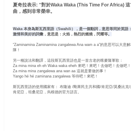
夏奇拉表示: “對於Waka Waka (This Time For Af
曲，感到非常榮幸。
Waka 本身為斯瓦西里語（Swahili），是一個動詞，意思等同於英語：blaze, b
激情和美好的詞彙
，意思是：火焰，熱烈的燃燒，閃耀等
。
“Zaminamina Zaminamina zangalewa Ana wam a a”的
隊！
另一種說法和翻譯，這段斯瓦西里語也是一首古老的喀麥隆軍歌：
Za mina mina eh eh Waka waka eheh 來吧！
來吧！
去做吧！
去做吧！
Za mina mina zangalewa ana wan aa 這就是要做的事！
Yango hé hé zaminana zangalewa 等待吧！
來吧！
斯瓦西里語的使用國家有：
布隆迪 /
剛果民主共和國/
肯尼亞/
莫桑比克/
肯尼亞，坦桑尼亞，烏根德的官方語言。