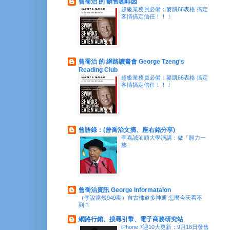
曾喬治 的 銷售咖啡因
超級業務員必備：麥凱66表格 搞定
客情搞定信任！！！
曾喬治 的 網路讀書會 George Tzeng's
Reading Club
超級業務員必備：麥凱66表格 搞定
客情搞定信任！！！
曾語錄：(曾喬治文摘、座右銘分享)
李嘉誠汕頭大學演講：做「願力一
族」
曾喬治資訊 George Informataion
（李說當然949期）自古佛道多神通 怎麼今天看不
到？
網路行銷、搜尋引擎、電子商務研究站
iPhone 7迎10大更新：9月16日發售