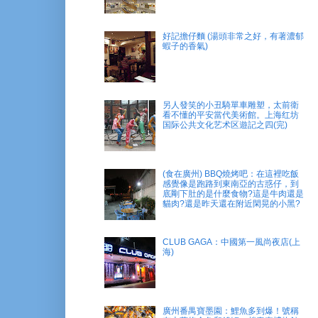
好記擔仔麵 (湯頭非常之好，有著濃郁
蝦子的香氣)
另人發笑的小丑騎單車雕塑，太前衛
看不懂的平安當代美術館。上海红坊
国际公共文化艺术区遊記之四(完)
(食在廣州) BBQ燒烤吧：在這裡吃飯
感覺像是跑路到東南亞的古惑仔，到
底剛下肚的是什麼食物?這是牛肉還是
貓肉?還是昨天還在附近閑晃的小黑?
CLUB GAGA：中國第一風尚夜店(上
海)
廣州番禺寶墨園：鯉魚多到爆！號稱