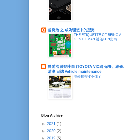
曾喬治 之 成為理想中的型男
THE ETIQUETTE OF BEING A
GENTLEMAN 禮儀FUN指南
曾喬治 愛駒小白 (TOYOTA VIOS) 保養、維修、
清潔 日誌 Vehicle maintenance
瑪莎拉蒂守不住了
Blog Archive
►
2021
(1)
►
2020
(2)
►
2019
(5)