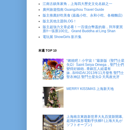
江南古鎮朱家角，上海四大歷史文化名鎮之一
廣州旅遊指南 Guangzhou Travel Guide
版主推薦好吃美食 (嘉義小吃、永和小吃、各種麵店)
版主其他主題BLOG！
版主超強力文章必看！一百億台幣蓋的廟，拜拜要買
票!!一張票100元。Grand Buddha at Ling Shan
電玩展 ShowGirls 影片集
本週 TOP 10
“燃燒吧！小宇宙！”最新版《聖鬥士星
矢Ω》Saint Seiya Omega，聖鬥士們
變得好娘砲...青銅五人組還有
妹...BANDAI 2013年11月發售 聖鬥士
聖衣神話 聖鬥士星矢Ω 天馬座光牙
MERRY KISSMAS 上海新天地
上海南京東路新世界大丸百貨新開幕,
超屌的弧形電動手扶梯!! (上海大丸が
ソフトオープン)