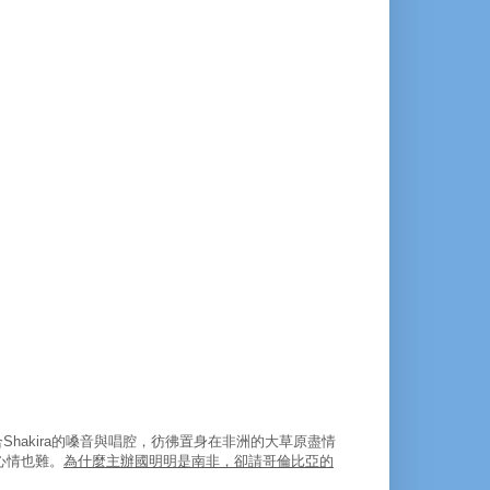
hakira的嗓音與唱腔，彷彿置身在非洲的大草原盡情
心情也難。
為什麼主辦國明明是南非，卻請哥倫比亞的