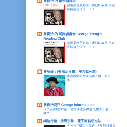
曾喬治 的 銷售咖啡因
超級業務員必備：麥凱66表格 搞定
客情搞定信任！！！
曾喬治 的 網路讀書會 George Tzeng's
Reading Club
超級業務員必備：麥凱66表格 搞定
客情搞定信任！！！
曾語錄：(曾喬治文摘、座右銘分享)
李嘉誠汕頭大學演講：做「願力一
族」
曾喬治資訊 George Informataion
（李說當然949期）自古佛道多神通 怎麼今天看不
到？
網路行銷、搜尋引擎、電子商務研究站
iPhone 7迎10大更新：9月16日發售