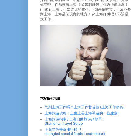
你年輕，你應該來上海 ！如果想賺錢，你必須來上海！
(不來到上海，不知道你的錢少。) 如果怕吃苦，千萬不要
到上海，上海是個現實的地方！ 來上海打拼吧！不論是
找工作...
本站指引地圖
想到上海工作嗎？上海工作甘苦談 (上海工作薪資)
上海旅遊攻略：土生土長上海導遊的一些建議!!
上海旅遊指南 / 上海自助旅遊超簡單！
Shanghai Travel Guide
上海特色美食排行榜 !!!
shanghai special foods Leaderboard