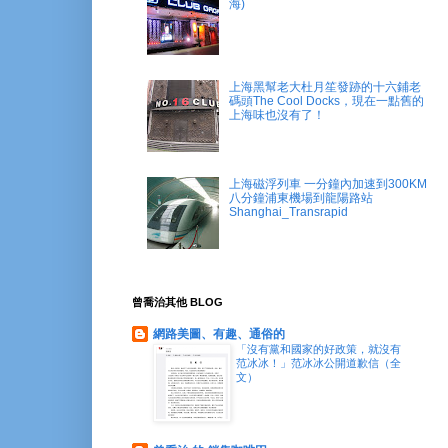
海)
上海黑幫老大杜月笙發跡的十六鋪老
碼頭The Cool Docks，現在一點舊的
上海味也沒有了！
上海磁浮列車 一分鐘內加速到300KM
八分鐘浦東機場到龍陽路站
Shanghai_Transrapid
曾喬治其他 BLOG
網路美圖、有趣、通俗的
「沒有黨和國家的好政策，就沒有
范冰冰！」范冰冰公開道歉信（全
文）