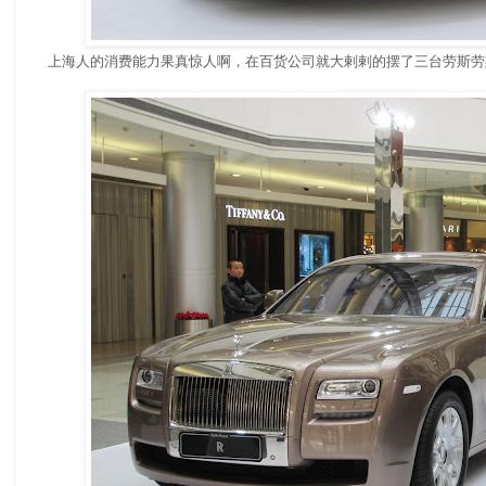
上海人的消费能力果真惊人啊，在百货公司就大剌剌的摆了三台劳斯劳斯