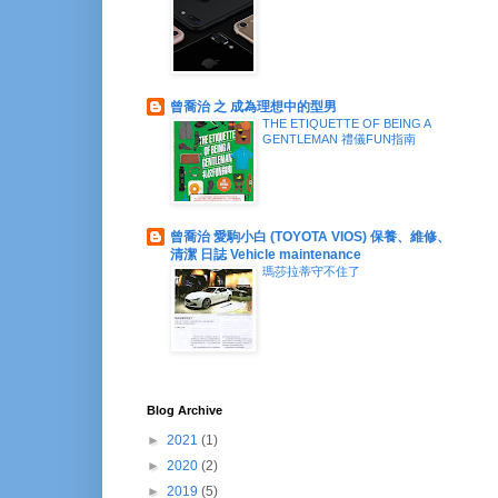
曾喬治 之 成為理想中的型男
THE ETIQUETTE OF BEING A
GENTLEMAN 禮儀FUN指南
曾喬治 愛駒小白 (TOYOTA VIOS) 保養、維修、
清潔 日誌 Vehicle maintenance
瑪莎拉蒂守不住了
Blog Archive
►
2021
(1)
►
2020
(2)
►
2019
(5)