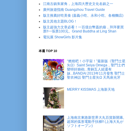
江南古鎮朱家角，上海四大歷史文化名鎮之一
廣州旅遊指南 Guangzhou Travel Guide
版主推薦好吃美食 (嘉義小吃、永和小吃、各種麵店)
版主其他主題BLOG！
版主超強力文章必看！一百億台幣蓋的廟，拜拜要買
票!!一張票100元。Grand Buddha at Ling Shan
電玩展 ShowGirls 影片集
本週 TOP 10
“燃燒吧！小宇宙！”最新版《聖鬥士星
矢Ω》Saint Seiya Omega，聖鬥士們
變得好娘砲...青銅五人組還有
妹...BANDAI 2013年11月發售 聖鬥士
聖衣神話 聖鬥士星矢Ω 天馬座光牙
MERRY KISSMAS 上海新天地
上海南京東路新世界大丸百貨新開幕,
超屌的弧形電動手扶梯!! (上海大丸が
ソフトオープン)