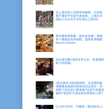
另人發笑的小丑騎單車雕塑，太前衛
看不懂的平安當代美術館。上海红坊
国际公共文化艺术区遊記之四(完)
廣州番禺寶墨園：鯉魚多到爆！號稱
有十萬條金魚和錦鯉。趙泰來博物館
Baomo Garden
好記擔仔麵 (湯頭非常之好，有著濃郁
蝦子的香氣)
(食在廣州) BBQ燒烤吧：在這裡吃飯
感覺像是跑路到東南亞的古惑仔，到
底剛下肚的是什麼食物?這是牛肉還是
貓肉?還是昨天還在附近閑晃的小黑?
CLUB GAGA：中國第一風尚夜店(上