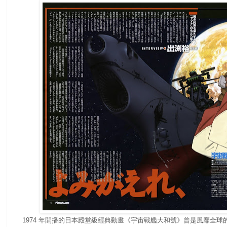
1974 年開播的日本殿堂級經典動畫《宇宙戰艦大和號》曾是風靡全