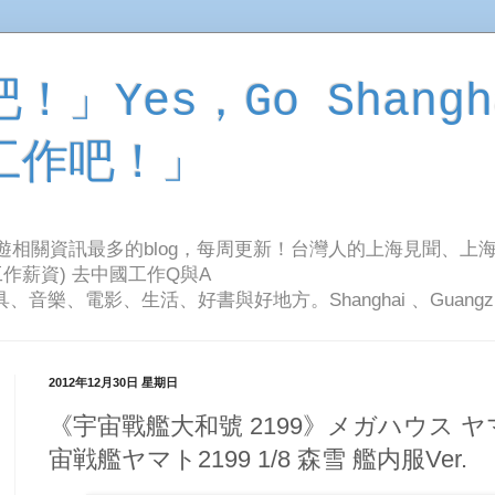
」Yes，Go Shangh
工作吧！」
旅遊相關資訊最多的blog，每周更新！台灣人的上海見聞、上
作薪資) 去中國工作Q與A
影、生活、好書與好地方。Shanghai 、Guangzhou Tr
2012年12月30日 星期日
《宇宙戰艦大和號 2199》メガハウス 
宙戦艦ヤマト2199 1/8 森雪 艦内服Ver.