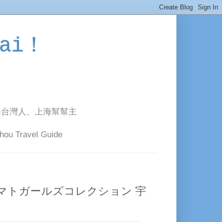
ai！
海台灣人、上海幫幫主
avel Guide
ヤマトガールズコレクション 宇