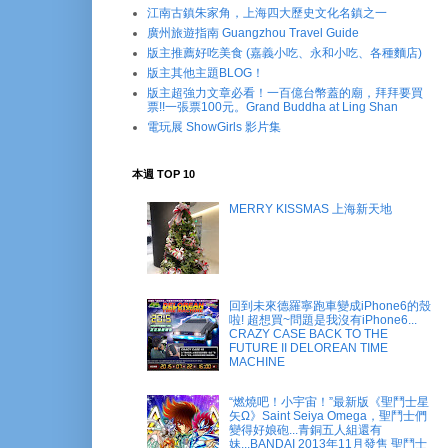
江南古鎮朱家角，上海四大歷史文化名鎮之一
廣州旅遊指南 Guangzhou Travel Guide
版主推薦好吃美食 (嘉義小吃、永和小吃、各種麵店)
版主其他主題BLOG！
版主超強力文章必看！一百億台幣蓋的廟，拜拜要買
票!!一張票100元。Grand Buddha at Ling Shan
電玩展 ShowGirls 影片集
本週 TOP 10
MERRY KISSMAS 上海新天地
回到未來德羅寧跑車變成iPhone6的殼
啦! 超想買~問題是我沒有iPhone6...
CRAZY CASE BACK TO THE
FUTURE II DELOREAN TIME
MACHINE
“燃燒吧！小宇宙！”最新版《聖鬥士星
矢Ω》Saint Seiya Omega，聖鬥士們
變得好娘砲...青銅五人組還有
妹...BANDAI 2013年11月發售 聖鬥士