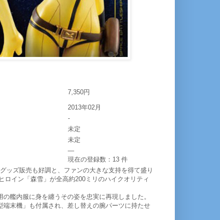
7,350円
2013年02月
-
未定
未定
―
現在の登録数：13 件
たグッズ販売も好調と、ファンの大きな支持を得て盛り
のヒロイン「森雪」が全高約200ミリのハイクオリティ
用の艦内服に身を纏うその姿を忠実に再現しました。
型端末機」も付属され、差し替えの腕パーツに持たせ