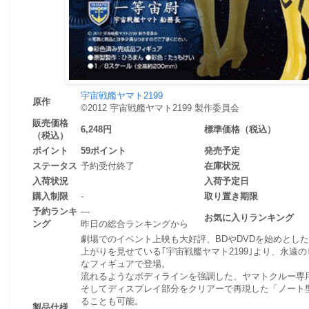
宇宙戦艦ヤマト2199
原作
©2012 宇宙戦艦ヤマト2199 製作委員会
販売価格
6,248円
標準価格（税込）
（税込）
ポイント
59ポイント
発売予定
ステータス
予約受付終了
在庫状況
入荷状況
入荷予定日
購入制限
-
取り置き期限
予約ランキ
―
お気に入りランキング
ング
昨日の総合ランキングから
劇場でのイベント上映も大好評、BDやDVDを始めとし
上がりを見せている｢宇宙戦艦ヤマト2199｣より、永遠
なフィギュアで登場。
流れるようなボディラインを強調した、ヤマトクルー専
そしてディスプレイ部分をクリアーで再現した「ノート
ることも可能。
製品仕様