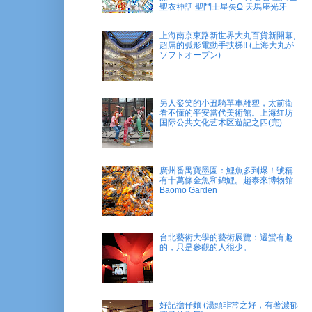
聖衣神話 聖鬥士星矢Ω 天馬座光牙
上海南京東路新世界大丸百貨新開幕,
超屌的弧形電動手扶梯!! (上海大丸が
ソフトオープン)
另人發笑的小丑騎單車雕塑，太前衛
看不懂的平安當代美術館。上海红坊
国际公共文化艺术区遊記之四(完)
廣州番禺寶墨園：鯉魚多到爆！號稱
有十萬條金魚和錦鯉。趙泰來博物館
Baomo Garden
台北藝術大學的藝術展覽：還蠻有趣
的，只是參觀的人很少。
好記擔仔麵 (湯頭非常之好，有著濃郁