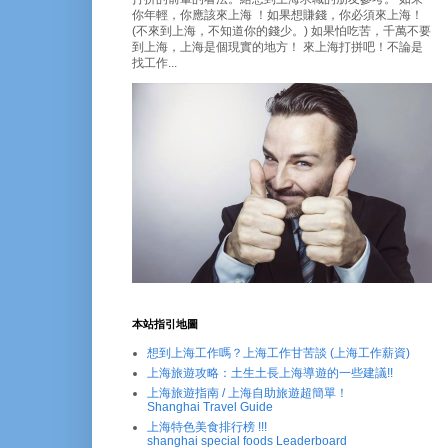
你年輕，你應該來上海 ！如果想賺錢，你必須來上海！
(不來到上海，不知道你的錢少。) 如果怕吃苦，千萬不要
到上海，上海是個現實的地方！ 來上海打拼吧！不論是
找工作...
本站指引地圖
想到上海工作嗎？上海工作甘苦談 (上海工作薪資)
上海旅遊攻略：土生土長上海導遊的一些建議!!
上海旅遊指南 / 上海自助旅遊超簡單！
Shanghai Travel Guide
上海特色美食排行榜 !!!
shanghai special foods Leaderboard