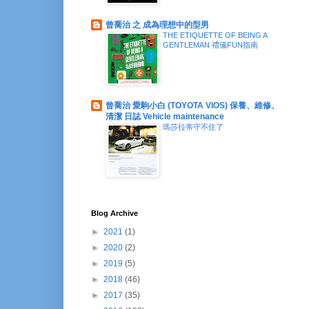
曾喬治 之 成為理想中的型男
THE ETIQUETTE OF BEING A
GENTLEMAN 禮儀FUN指南
曾喬治 愛駒小白 (TOYOTA VIOS) 保養、維修、
清潔 日誌 Vehicle maintenance
瑪莎拉蒂守不住了
Blog Archive
►
2021
(1)
►
2020
(2)
►
2019
(5)
►
2018
(46)
►
2017
(35)