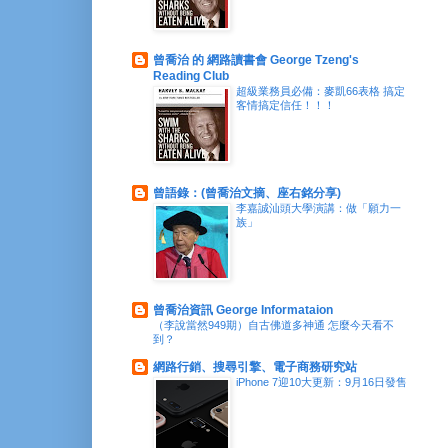
曾喬治 的 網路讀書會 George Tzeng's
Reading Club
超級業務員必備：麥凱66表格 搞定
客情搞定信任！！！
曾語錄：(曾喬治文摘、座右銘分享)
李嘉誠汕頭大學演講：做「願力一
族」
曾喬治資訊 George Informataion
（李說當然949期）自古佛道多神通 怎麼今天看不
到？
網路行銷、搜尋引擎、電子商務研究站
iPhone 7迎10大更新：9月16日發售