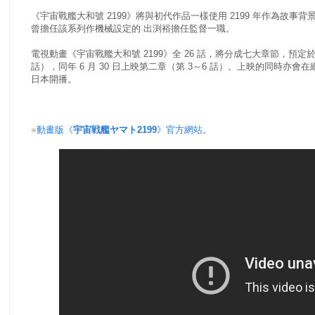
《宇宙戰艦大和號 2199》將與初代作品一樣使用 2199 年作為故
曾擔任該系列作機械設定的 出渕裕擔任監督一職。
電視動畫《宇宙戰艦大和號 2199》全 26 話，將分成七大章節，預定於 2
話），同年 6 月 30 日上映第二章（第 3～6 話）。上映的同時亦會在
日本開播。
※
動畫版《
宇宙戦艦ヤマト2199
》官方網站。