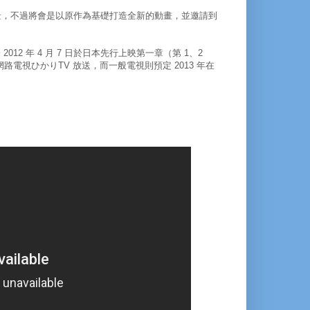
事背景，不過將會是以原作為基礎打造全新的動畫，並邀請到
012 年 4 月 7 日於日本先行上映第一章（第 1、2
網路電視ひかりTV 放送，而一般電視則預定 2013 年在