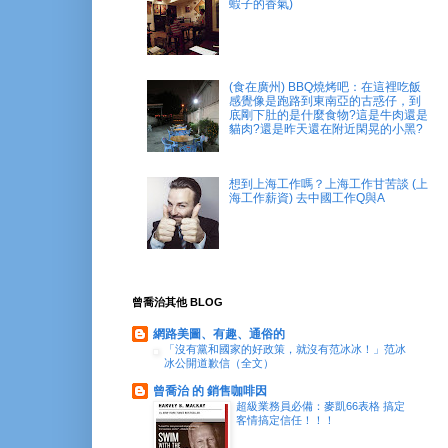
蝦子的香氣)
(食在廣州) BBQ燒烤吧：在這裡吃飯
感覺像是跑路到東南亞的古惑仔，到
底剛下肚的是什麼食物?這是牛肉還是
貓肉?還是昨天還在附近閑晃的小黑?
想到上海工作嗎？上海工作甘苦談 (上
海工作薪資) 去中國工作Q與A
曾喬治其他 BLOG
網路美圖、有趣、通俗的
「沒有黨和國家的好政策，就沒有范冰冰！」范冰
冰公開道歉信（全文）
曾喬治 的 銷售咖啡因
超級業務員必備：麥凱66表格 搞定
客情搞定信任！！！