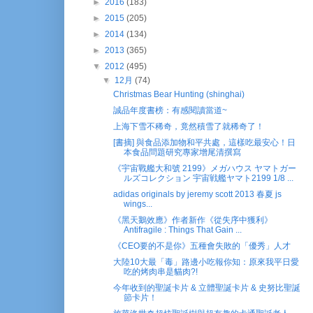
►
2016
(183)
►
2015
(205)
►
2014
(134)
►
2013
(365)
▼
2012
(495)
▼
12月
(74)
Christmas Bear Hunting (shinghai)
誠品年度書榜：有感閱讀當道~
上海下雪不稀奇，竟然積雪了就稀奇了！
[書摘] 與食品添加物和平共處，這樣吃最安心！日
本食品問題研究專家增尾清撰寫
《宇宙戰艦大和號 2199》メガハウス ヤマトガー
ルズコレクション 宇宙戦艦ヤマト2199 1/8 ...
adidas originals by jeremy scott 2013 春夏 js
wings...
《黑天鵝效應》作者新作《從失序中獲利》
Antifragile : Things That Gain ...
《CEO要的不是你》五種會失敗的「優秀」人才
大陸10大最「毒」路邊小吃報你知：原來我平日愛
吃的烤肉串是貓肉?!
今年收到的聖誕卡片 & 立體聖誕卡片 & 史努比聖誕
節卡片！