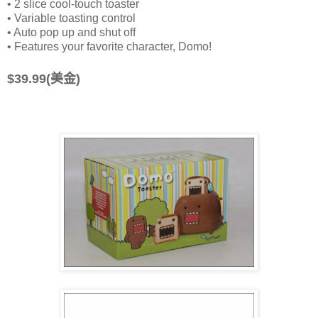
• 2 slice cool-touch toaster
• Variable toasting control
• Auto pop up and shut off
• Features your favorite character, Domo!
$39.99(美金)