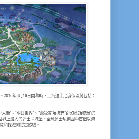
。
2016
年
6
月
16
日開幕時，上海迪士尼度假區將包括：
奇大街
、
明日世界
、
寶藏灣
及擁有
奇幻童話城堡
的
”
“
”
“
”
“
”
世界上最大的迪士尼城堡、全球迪士尼樂園中首個以海
意和探險的豐富體驗。