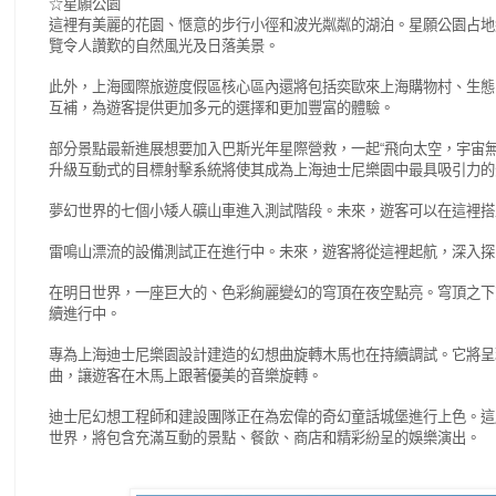
☆星願公園
這裡有美麗的花園、愜意的步行小徑和波光粼粼的湖泊。星願公園占地
覽令人讚歎的自然風光及日落美景。
此外，上海國際旅遊度假區核心區內還將包括奕歐來上海購物村、生態
互補，為遊客提供更加多元的選擇和更加豐富的體驗。
部分景點最新進展想要加入巴斯光年星際營救，一起
飛向太空，宇宙
“
升級互動式的目標射擊系統將使其成為上海迪士尼樂園中最具吸引力的
夢幻世界的七個小矮人礦山車進入測試階段。未來，遊客可以在這裡搭
雷鳴山漂流的設備測試正在進行中。未來，遊客將從這裡起航，深入探
在明日世界，一座巨大的、色彩絢麗變幻的穹頂在夜空點亮。穹頂之下
續進行中。
專為上海迪士尼樂園設計建造的幻想曲旋轉木馬也在持續調試。它將呈
曲，讓遊客在木馬上跟著優美的音樂旋轉。
迪士尼幻想工程師和建設團隊正在為宏偉的奇幻童話城堡進行上色。這
世界，將包含充滿互動的景點、餐飲、商店和精彩紛呈的娛樂演出。