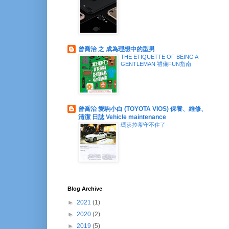
曾喬治 之 成為理想中的型男
THE ETIQUETTE OF BEING A
GENTLEMAN 禮儀FUN指南
曾喬治 愛駒小白 (TOYOTA VIOS) 保養、維修、
清潔 日誌 Vehicle maintenance
瑪莎拉蒂守不住了
Blog Archive
►
2021
(1)
►
2020
(2)
►
2019
(5)