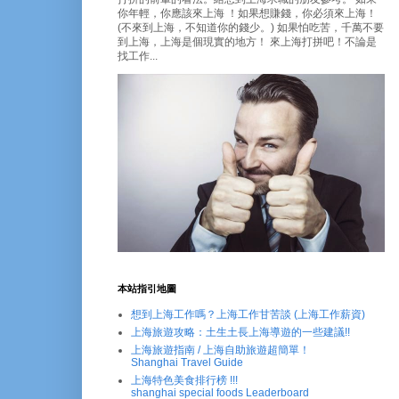
你年輕，你應該來上海 ！如果想賺錢，你必須來上海！
(不來到上海，不知道你的錢少。) 如果怕吃苦，千萬不要
到上海，上海是個現實的地方！ 來上海打拼吧！不論是
找工作...
本站指引地圖
想到上海工作嗎？上海工作甘苦談 (上海工作薪資)
上海旅遊攻略：土生土長上海導遊的一些建議!!
上海旅遊指南 / 上海自助旅遊超簡單！
Shanghai Travel Guide
上海特色美食排行榜 !!!
shanghai special foods Leaderboard