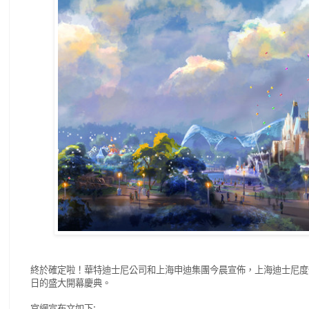
終於確定啦！華特迪士尼公司和上海申迪集團今晨宣佈，上海迪士尼度
日的盛大開幕慶典。
官網宣布文如下: