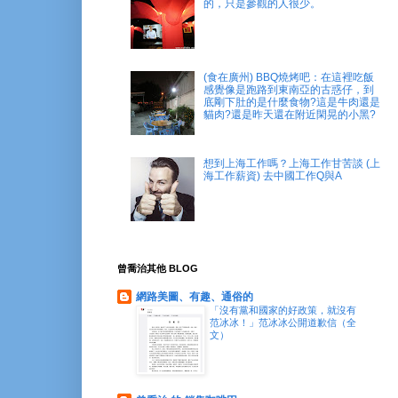
的，只是參觀的人很少。
(食在廣州) BBQ燒烤吧：在這裡吃飯
感覺像是跑路到東南亞的古惑仔，到
底剛下肚的是什麼食物?這是牛肉還是
貓肉?還是昨天還在附近閑晃的小黑?
想到上海工作嗎？上海工作甘苦談 (上
海工作薪資) 去中國工作Q與A
曾喬治其他 BLOG
網路美圖、有趣、通俗的
「沒有黨和國家的好政策，就沒有
范冰冰！」范冰冰公開道歉信（全
文）