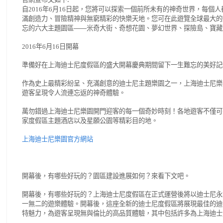
自
年
月
日起，您將可以探索一個前所未有的神奇世界，每個人
2016
6
16
滿創造力、冒險精神與無窮精彩的快樂天地。您可在此遊覽全球最大的
忘的六大主題園區
米奇大街、奇想花園、夢幻世界、探險島、寶藏
——
年
月
日開幕
2016
6
16
準備好在上海迪士尼度假區的盛大開幕慶典期間留下一生難忘的美好記
作為史上最精彩紛呈、充滿創意的迪士尼主題樂園之一，上海迪士尼樂
遊客呈現令人流連忘返的神奇體驗。
萬勿錯過上海迪士尼樂園開門迎客的每一個奇妙時刻！各地遊客不僅可
家度假區主題酒店以及星願公園等精彩目的地。
上海迪士尼樂園官方網站
開幕後，有哪些好玩的？園區建設進展如何？來看下文吧。
開幕後，有哪些好玩的？上海迪士尼度假區在正式運營後將以迪士尼永
一無二的遊樂體驗。開幕後，這座全新的迪士尼度假區將展現最佳的迪
特魅力，為遊客呈現無與倫比的高品質體驗，其中包括許多為上海迪士