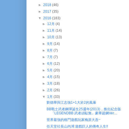
►
2018
(46)
►
2017
(35)
▼
2016
(183)
►
12月
(4)
►
11月
(14)
►
10月
(13)
►
9月
(14)
►
8月
(7)
►
7月
(7)
►
6月
(12)
►
5月
(20)
►
4月
(15)
►
3月
(18)
►
2月
(26)
▼
1月
(33)
劉德華與江志強1+1大於2的風暴
BB戰士武者鋼彈誕生25週年(2013)，推出紀念版
「LEGENDBB 武者頑駄無」豪華超鋼Ver....
世界最強的格鬥遊戲玩家梅原大吾~
任天堂社長山內溥:遊戲巨人的傳奇人生!!