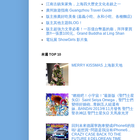
江南古鎮朱家角，上海四大歷史文化名鎮之一
廣州旅遊指南 Guangzhou Travel Guide
版主推薦好吃美食 (嘉義小吃、永和小吃、各種麵店)
版主其他主題BLOG！
版主超強力文章必看！一百億台幣蓋的廟，拜拜要買
票!!一張票100元。Grand Buddha at Ling Shan
電玩展 ShowGirls 影片集
本週 TOP 10
MERRY KISSMAS 上海新天地
“燃燒吧！小宇宙！”最新版《聖鬥士星
矢Ω》Saint Seiya Omega，聖鬥士們
變得好娘砲...青銅五人組還有
妹...BANDAI 2013年11月發售 聖鬥士
聖衣神話 聖鬥士星矢Ω 天馬座光牙
回到未來德羅寧跑車變成iPhone6的殼
啦! 超想買~問題是我沒有iPhone6...
CRAZY CASE BACK TO THE
FUTURE II DELOREAN TIME