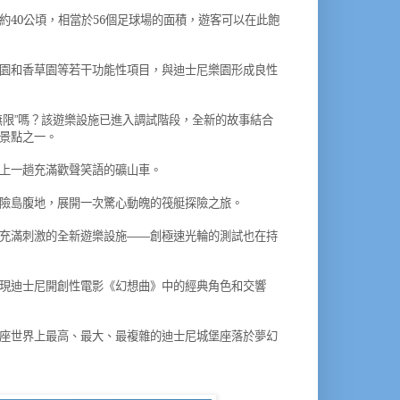
約
40
公頃，相當於
56
個足球場的面積，遊客可以在此飽
園和香草園等若干功能性項目，與迪士尼樂園形成良性
無限
嗎？該遊樂設施已進入調試階段，全新的故事結合
”
景點之一。
上一趟充滿歡聲笑語的礦山車。
險島腹地，展開一次驚心動魄的筏艇探險之旅。
充滿刺激的全新遊樂設施
創極速光輪的測試也在持
——
現迪士尼開創性電影《幻想曲》中的經典角色和交響
座世界上最高、最大、最複雜的迪士尼城堡座落於夢幻