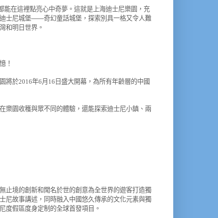
都能在這裡點亮心中奇夢。這就是上海迪士尼樂園，充
迪士尼城堡
奇幻童話城堡，探索別具一格又令人難
——
灣和明日世界。
憶！
園將於
年
月
日盛大開幕，為所有年齡層的中國
2016
6
16
在樂園收穫與眾不同的體驗，還能探索迪士尼小鎮、兩
無止境的創新和聞名於世的創意為全世界的遊客打造獨
士尼故事講述，同時融入中國悠久傳承的文化元素與獨
尼度假區度身定制的全球首發項目。