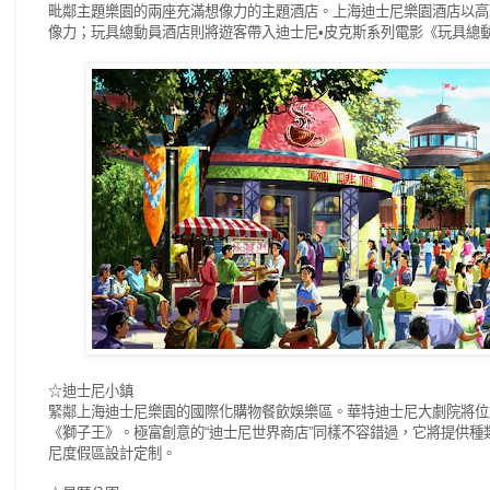
毗鄰主題樂園的兩座充滿想像力的主題酒店。上海迪士尼樂園酒店以高
像力；玩具總動員酒店則將遊客帶入迪士尼
皮克斯系列電影《玩具總
•
☆迪士尼小鎮
緊鄰上海迪士尼樂園的國際化購物餐飲娛樂區。華特迪士尼大劇院將位
《獅子王》。極富創意的
迪士尼世界商店
同樣不容錯過，它將提供種
“
”
尼度假區設計定制。