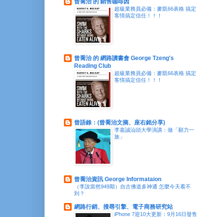
曾喬治 的 銷售咖啡因
超級業務員必備：麥凱66表格 搞定
客情搞定信任！！！
曾喬治 的 網路讀書會 George Tzeng's
Reading Club
超級業務員必備：麥凱66表格 搞定
客情搞定信任！！！
曾語錄：(曾喬治文摘、座右銘分享)
李嘉誠汕頭大學演講：做「願力一
族」
曾喬治資訊 George Informataion
（李說當然949期）自古佛道多神通 怎麼今天看不
到？
網路行銷、搜尋引擎、電子商務研究站
iPhone 7迎10大更新：9月16日發售