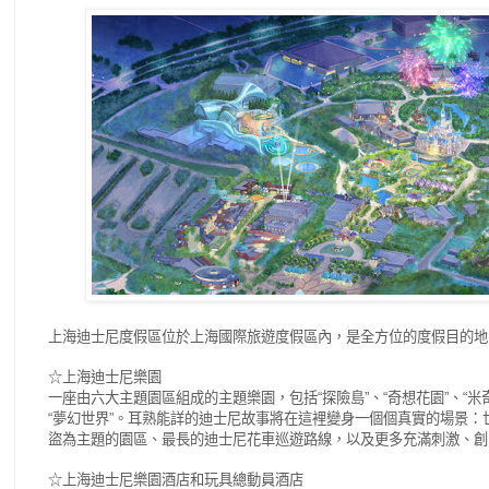
上海迪士尼度假區位於上海國際旅遊度假區內，是全方位的度假目的地
☆上海迪士尼樂園
一座由六大主題園區組成的主題樂園，包括
探險島
、
奇想花園
、
米
“
”
“
”
“
夢幻世界
。耳熟能詳的迪士尼故事將在這裡變身一個個真實的場景：
“
”
盜為主題的園區、最長的迪士尼花車巡遊路線，以及更多充滿刺激、創
☆上海迪士尼樂園酒店和玩具總動員酒店