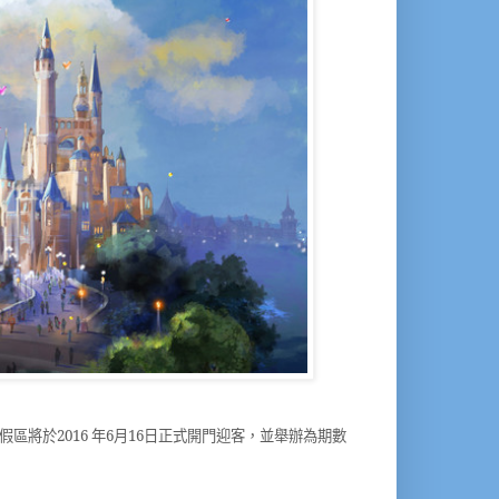
假區將於
2016
年
6
月
16
日正式開門迎客，並舉辦為期數