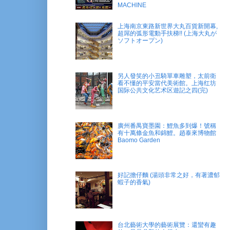
MACHINE
上海南京東路新世界大丸百貨新開幕,
超屌的弧形電動手扶梯!! (上海大丸が
ソフトオープン)
另人發笑的小丑騎單車雕塑，太前衛
看不懂的平安當代美術館。上海红坊
国际公共文化艺术区遊記之四(完)
廣州番禺寶墨園：鯉魚多到爆！號稱
有十萬條金魚和錦鯉。趙泰來博物館
Baomo Garden
好記擔仔麵 (湯頭非常之好，有著濃郁
蝦子的香氣)
台北藝術大學的藝術展覽：還蠻有趣