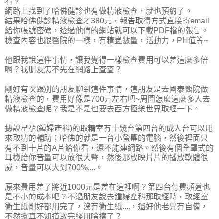
看。
網路上找到了哈佛健診也有做精液檢查，就也預約了。
結果哈佛健診精液檢查才380元，報告取得方式直接寄email
給你帳號密碼，透過他們的網站就可以下載PDF檔的報告。
檢查內容也跟醫院的一樣，有精蟲數量，活動力，PH值等~
他跟我說這件事情，讓我覺得一樣檢查費用可以差這麼多倍
啊？我朋友怎不先在網路上查查？
剛好有次跟別的朋友聊到這件事情，這朋友是去國泰醫院做
精液檢查的，費用好像是700元左右吧~周圍怎麼這麼多人去
做精液檢查呢？我是不是也要去西方極樂世界取經一下。
據說星孕(鍾婦產科)的取精室有十幾台第四台的成人台可以用
來取精的輔助；哈佛的就是一台小螢幕的電腦，然後裡面只
有不到十片的A片給你看，還不能連網路。然後有個全罩式的
耳機給你音量可以放很大聲，然後那放映片片的播放軟體很
威，音量可以大到700%....。
原來費用差了將近1000元是差在這裡啊？第四台付費頻道也
是不小的成本吧？不過朋友說去鍾婦產科那取經時，取經室
衛生紙剛好都用完了，沒有衛生紙....，還好他老兄有自備，
不然還真不知道取完經用啥擦了？