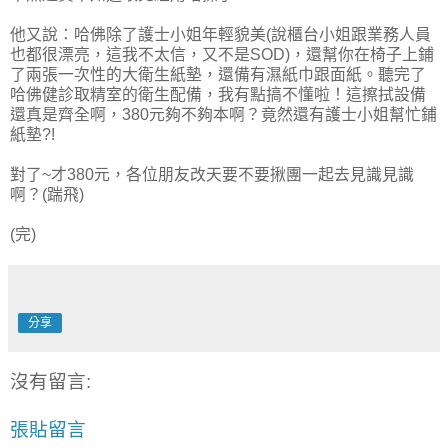
他又說：哈佛除了護士小姐年輕貌美(說櫃台小姐跟業務人員
也都很漂亮，這我不太信，又不是SOD)，還幫你在椅子上鋪
了兩張一次性的大衛生紙墊，還備有濕紙巾跟面紙。聽完了
哈佛健診取精室的衛生配備，我有點搞不懂啦！這擦拭設備
還真是齊全啊，380元夠不夠本啊？竟然還有護士小姐幫忙鋪
紙墊?!
對了~才380元，各位朋友改天要不要揪團一起去見識見識
啊？(踹飛)
(完)
分享
沒有留言:
張貼留言