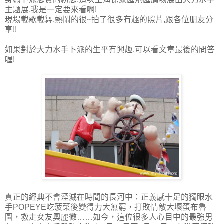
主题展,我是一定要來看啊!
現場載歌載舞,熱鬧的很~拍了很多有趣的照片,跟各位朋友分
享!!
如果對於大力水手卜派的生平有興趣,可以看文章最後的問答
喔!
真正的經典不會湮滅在時間的長河中：正義感十足的獨眼水
手POPEYE吃菠菜後變得力大無窮，打敗情敵大壞蛋布魯
圖，救走女友奧麗微……如今，這位很多人心目中的最強男