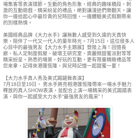
場集客等表演環節。生動的角色形象，經典的趣味橋段，刺
激的互動遊戲，精采紛呈的禮品，絶對讓漫迷們樂翻天。讓
你一邊拾起心中最珍貴的兒時回憶，一邊體驗美式假期帶來
的別樣熱情。
美國經典品牌《大力水手》讓無數人感受到久違的天真快
樂，陪伴了一代又一代人的童年時光。7月15日，這位很多人
心目中的最強男友【大力水手主題展】登陸上海！回憶長
廊、私人定制度假屋、破壞王研究室、奧麗微甜蜜派對等等
精采紛呈。熟悉的場景，好玩的互動，更有限量精緻禮品等
您來拿，記得來港匯恆隆，與兒時記憶一起甜蜜一夏！
【大力水手真人秀及美式踢躂舞表演】
7月18日至19日， 男水手將亮相港匯恆隆帶來一場水手魅力
釋放的真人SHOW表演，並配合上演一場精采的美式踢踏表
演，與你一起感受大力水手“最強男友的風采”！