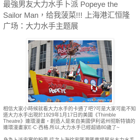
最強男友大力水手卜派 Popeye the
Sailor Man，给我菠菜!!! 上海港汇恒隆
广场：大力水手主题展
相信大家小時候就看大力水手的卡通了吧?可是大家可能不知
道大力水手出現於1929年1月17日的美國《Thimble
Theatre》連環漫畫，創造人是來自美國伊利诺州彻斯特镇的
連環漫畫家E·C·西格.所以,大力水手已經超過80歲了~
身為卜派忠實的粉思,這次上海徐家匯港匯廣場展出大力水手