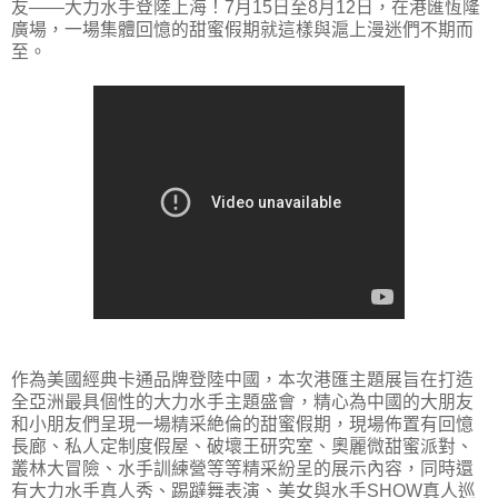
友——大力水手登陸上海！7月15日至8月12日，在港匯恆隆
廣場，一場集體回憶的甜蜜假期就這樣與滬上漫迷們不期而
至。
作為美國經典卡通品牌登陸中國，本次港匯主題展旨在打造
全亞洲最具個性的大力水手主題盛會，精心為中國的大朋友
和小朋友們呈現一場精采絶倫的甜蜜假期，現場佈置有回憶
長廊、私人定制度假屋、破壞王研究室、奧麗微甜蜜派對、
叢林大冒險、水手訓練營等等精采紛呈的展示內容，同時還
有大力水手真人秀、踢躂舞表演、美女與水手SHOW真人巡