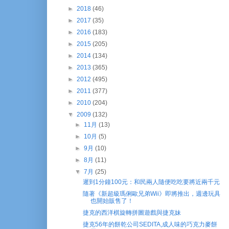
►
2018
(46)
►
2017
(35)
►
2016
(183)
►
2015
(205)
►
2014
(134)
►
2013
(365)
►
2012
(495)
►
2011
(377)
►
2010
(204)
▼
2009
(132)
►
11月
(13)
►
10月
(5)
►
9月
(10)
►
8月
(11)
▼
7月
(25)
遲到1分鐘100元：和民兩人隨便吃吃要將近兩千元
隨著《新超級瑪俐歐兄弟Wii》即將推出，週邊玩具
也開始販售了！
捷克的西洋棋旋轉拼圖遊戲與捷克妹
捷克56年的餅乾公司SEDITA,成人味的巧克力麥餅