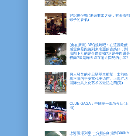
好記擔仔麵 (湯頭非常之好，有著濃郁
蝦子的香氣)
(食在廣州) BBQ燒烤吧：在這裡吃飯
感覺像是跑路到東南亞的古惑仔，到
底剛下肚的是什麼食物?這是牛肉還是
貓肉?還是昨天還在附近閑晃的小黑?
另人發笑的小丑騎單車雕塑，太前衛
看不懂的平安當代美術館。上海红坊
国际公共文化艺术区遊記之四(完)
CLUB GAGA：中國第一風尚夜店(上
海)
上海磁浮列車 一分鐘內加速到300KM