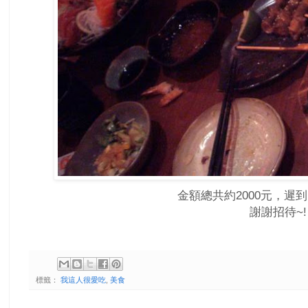
金額總共約2000元，遲到
謝謝招待~!
標籤：
我這人很愛吃
,
美食