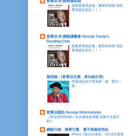
曾喬治 的 銷售咖啡因
超級業務員必備：麥凱66表格 搞定
客情搞定信任！！！
曾喬治 的 網路讀書會 George Tzeng's
Reading Club
超級業務員必備：麥凱66表格 搞定
客情搞定信任！！！
曾語錄：(曾喬治文摘、座右銘分享)
李嘉誠汕頭大學演講：做「願力一
族」
曾喬治資訊 George Informataion
（李說當然949期）自古佛道多神通 怎麼今天看不
到？
網路行銷、搜尋引擎、電子商務研究站
iPhone 7迎10大更新：9月16日發售