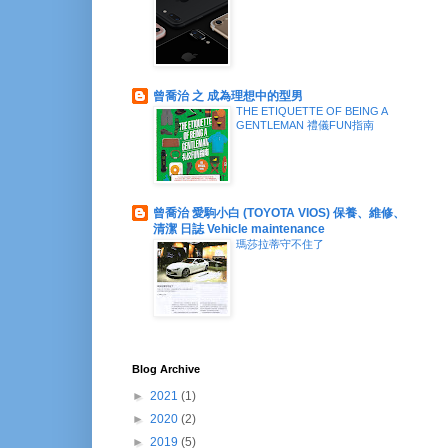
曾喬治 之 成為理想中的型男
THE ETIQUETTE OF BEING A
GENTLEMAN 禮儀FUN指南
曾喬治 愛駒小白 (TOYOTA VIOS) 保養、維修、
清潔 日誌 Vehicle maintenance
瑪莎拉蒂守不住了
Blog Archive
►
2021
(1)
►
2020
(2)
►
2019
(5)