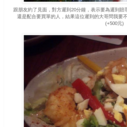
跟朋友約了見面，對方遲到20分鐘，表示要為遲到賠
還是配合要買單的人，結果這位遲到的大哥問我要不
(+500元)