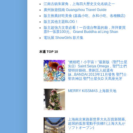
江南古鎮朱家角，上海四大歷史文化名鎮之一
廣州旅遊指南 Guangzhou Travel Guide
版主推薦好吃美食 (嘉義小吃、永和小吃、各種麵店)
版主其他主題BLOG！
版主超強力文章必看！一百億台幣蓋的廟，拜拜要買
票!!一張票100元。Grand Buddha at Ling Shan
電玩展 ShowGirls 影片集
本週 TOP 10
“燃燒吧！小宇宙！”最新版《聖鬥士星
矢Ω》Saint Seiya Omega，聖鬥士們
變得好娘砲...青銅五人組還有
妹...BANDAI 2013年11月發售 聖鬥士
聖衣神話 聖鬥士星矢Ω 天馬座光牙
MERRY KISSMAS 上海新天地
上海南京東路新世界大丸百貨新開幕,
超屌的弧形電動手扶梯!! (上海大丸が
ソフトオープン)