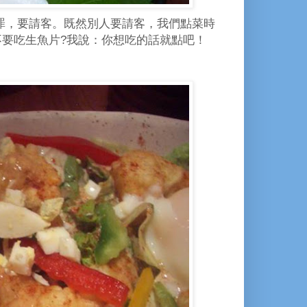
罪，要請客。既然別人要請客，我們點菜時
要吃生魚片?我說：你想吃的話就點吧！