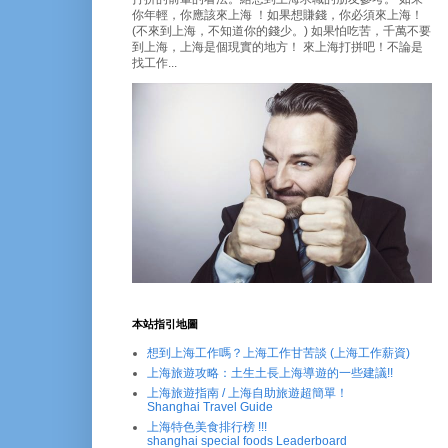
你年輕，你應該來上海 ！如果想賺錢，你必須來上海！
(不來到上海，不知道你的錢少。) 如果怕吃苦，千萬不要
到上海，上海是個現實的地方！ 來上海打拼吧！不論是
找工作...
本站指引地圖
想到上海工作嗎？上海工作甘苦談 (上海工作薪資)
上海旅遊攻略：土生土長上海導遊的一些建議!!
上海旅遊指南 / 上海自助旅遊超簡單！
Shanghai Travel Guide
上海特色美食排行榜 !!!
shanghai special foods Leaderboard