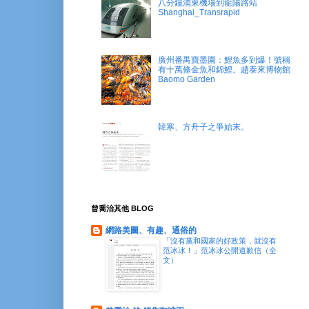
八分鐘浦東機場到龍陽路站
Shanghai_Transrapid
廣州番禺寶墨園：鯉魚多到爆！號稱
有十萬條金魚和錦鯉。趙泰來博物館
Baomo Garden
韓寒、方舟子之爭始末。
曾喬治其他 BLOG
網路美圖、有趣、通俗的
「沒有黨和國家的好政策，就沒有
范冰冰！」范冰冰公開道歉信（全
文）