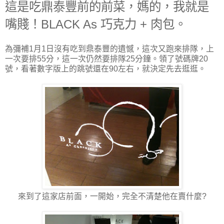
這是吃鼎泰豐前的前菜，媽的，我就是
嘴賤！BLACK As 巧克力 + 肉包。
為彌補1月1日沒有吃到鼎泰豐的遺憾，這次又跑來排隊，上
一次要排55分，這一次仍然要排隊25分鐘。領了號碼牌20
號，看著數字版上的跳號還在90左右，就決定先去逛逛。
來到了這家店前面，一開始，完全不清楚他在賣什麼?