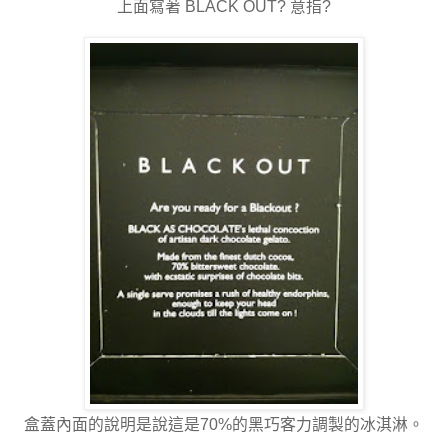
上面寫著 BLACK OUT? 意指?
盒蓋內面的說明是說這是70%的黑巧客力調製的冰淇淋。