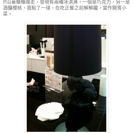
!!!沿著櫃檯邊走，發現有兩種冰淇淋，一個是巧克力，另一是
酒釀櫻桃，我點了一球，在吃正餐之前解解饞，當作開胃小
菜。