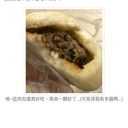
唉~這肉包還真好吃，再來一顆好了...(可見得我有多餓啊...)