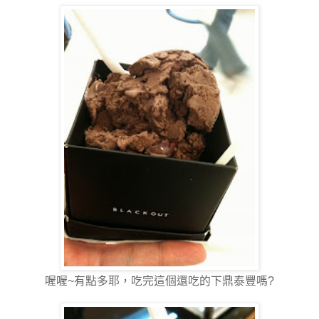
喔喔~有點多耶，吃完這個還吃的下鼎泰豐嗎?