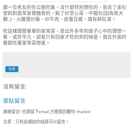
跟一位老友約在公館吃飯，沒什麼特別想吃的，就去了金石
堂斜對面某家賣麵食的。點了炒空心菜、中籠包(因為很大
顆..)、火腿蛋炒飯、炒牛肉、皮蛋豆腐、還有蚌砬湯。
吃這樣簡簡單單的家常菜，是出外多年的遊子心中的理想一
餐，或許平凡，卻是只有回家才吃的到的味道。我在外面的
餐館吃著家常菜想家。
分享
沒有留言:
張貼留言
謝謝留言! 也請留下email,方便我回覆你~thanks!
注意：只有此網誌的成員可以留言。