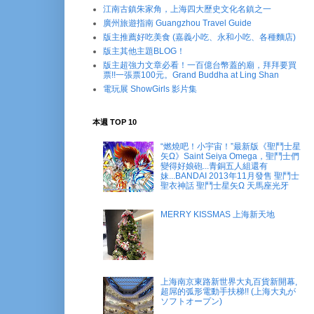
江南古鎮朱家角，上海四大歷史文化名鎮之一
廣州旅遊指南 Guangzhou Travel Guide
版主推薦好吃美食 (嘉義小吃、永和小吃、各種麵店)
版主其他主題BLOG！
版主超強力文章必看！一百億台幣蓋的廟，拜拜要買
票!!一張票100元。Grand Buddha at Ling Shan
電玩展 ShowGirls 影片集
本週 TOP 10
“燃燒吧！小宇宙！”最新版《聖鬥士星
矢Ω》Saint Seiya Omega，聖鬥士們
變得好娘砲...青銅五人組還有
妹...BANDAI 2013年11月發售 聖鬥士
聖衣神話 聖鬥士星矢Ω 天馬座光牙
MERRY KISSMAS 上海新天地
上海南京東路新世界大丸百貨新開幕,
超屌的弧形電動手扶梯!! (上海大丸が
ソフトオープン)