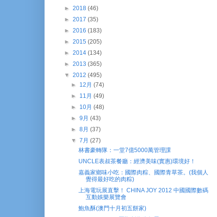
►
2018
(46)
►
2017
(35)
►
2016
(183)
►
2015
(205)
►
2014
(134)
►
2013
(365)
▼
2012
(495)
►
12月
(74)
►
11月
(49)
►
10月
(48)
►
9月
(43)
►
8月
(37)
▼
7月
(27)
林書豪轉隊：一堂7億5000萬管理課
UNCLE表叔茶餐廳：經濟美味(實惠)環境好！
嘉義家鄉味小吃：國際肉粽、國際青草茶。(我個人
覺得最好吃的肉粽)
上海電玩展直擊！ CHINA JOY 2012 中國國際數碼
互動娛樂展覽會
鮑魚酥(澳門十月初五餅家)