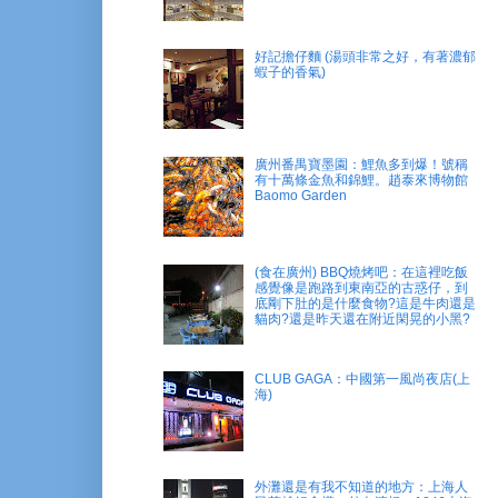
好記擔仔麵 (湯頭非常之好，有著濃郁
蝦子的香氣)
廣州番禺寶墨園：鯉魚多到爆！號稱
有十萬條金魚和錦鯉。趙泰來博物館
Baomo Garden
(食在廣州) BBQ燒烤吧：在這裡吃飯
感覺像是跑路到東南亞的古惑仔，到
底剛下肚的是什麼食物?這是牛肉還是
貓肉?還是昨天還在附近閑晃的小黑?
CLUB GAGA：中國第一風尚夜店(上
海)
外灘還是有我不知道的地方：上海人