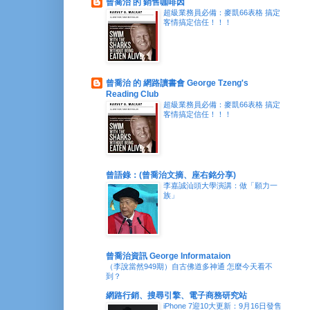
曾喬治 的 銷售咖啡因
超級業務員必備：麥凱66表格 搞定
客情搞定信任！！！
曾喬治 的 網路讀書會 George Tzeng's
Reading Club
超級業務員必備：麥凱66表格 搞定
客情搞定信任！！！
曾語錄：(曾喬治文摘、座右銘分享)
李嘉誠汕頭大學演講：做「願力一
族」
曾喬治資訊 George Informataion
（李說當然949期）自古佛道多神通 怎麼今天看不
到？
網路行銷、搜尋引擎、電子商務研究站
iPhone 7迎10大更新：9月16日發售