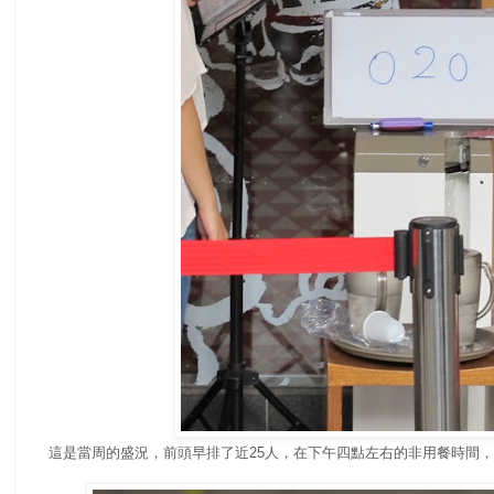
這是當周的盛況，前頭早排了近25人，在下午四點左右的非用餐時間，