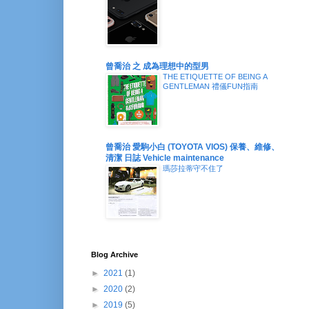
曾喬治 之 成為理想中的型男
THE ETIQUETTE OF BEING A
GENTLEMAN 禮儀FUN指南
曾喬治 愛駒小白 (TOYOTA VIOS) 保養、維修、
清潔 日誌 Vehicle maintenance
瑪莎拉蒂守不住了
Blog Archive
►
2021
(1)
►
2020
(2)
►
2019
(5)