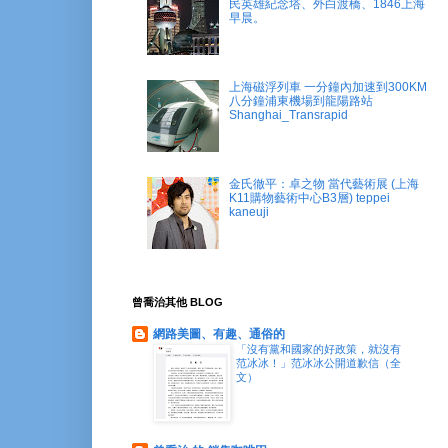
民英雄紀念塔、外白渡橋、1846上海
早晨。
上海磁浮列車 一分鐘內加速到300KM
八分鐘浦東機場到龍陽路站
Shanghai_Transrapid
金氏徹平：卓之物 當代藝術展 (上海
K11購物藝術中心B3層) teppei
kaneuji
曾喬治其他 BLOG
網路美圖、有趣、通俗的
「沒有黨和國家的好政策，就沒有
范冰冰！」范冰冰公開道歉信（全
文）