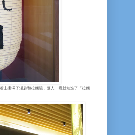
牆上掛滿了湯匙和拉麵碗，讓人一看就知進了「拉麵