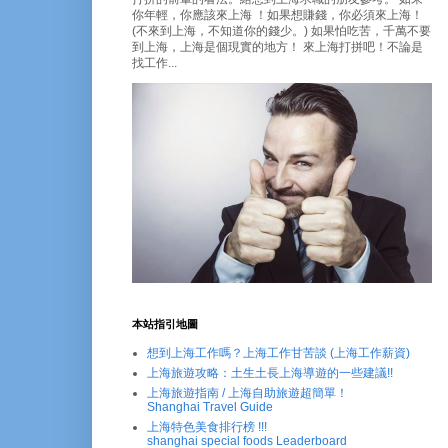
你年輕，你應該來上海 ！如果想賺錢，你必須來上海！
(不來到上海，不知道你的錢少。) 如果怕吃苦，千萬不要
到上海，上海是個現實的地方！ 來上海打拼吧！不論是
找工作...
本站指引地圖
想到上海工作嗎？上海工作甘苦談 (上海工作薪資)
上海旅遊攻略：土生土長上海導遊的一些建議!!
上海旅遊指南 / 上海自助旅遊超簡單！
Shanghai Travel Guide
上海特色美食排行榜 !!!
shanghai special foods Leaderboard