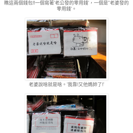
瞧這兩個錢包!!一個寫著'老公發的零用錢'，一個是"老婆發的
零用錢'。
老婆說啥就是啥。'我靠!又他媽帥了!'