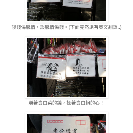
談錢傷感情，談感情傷錢。(下面竟然還有英文翻譯..)
賺著賣白菜的錢，操著賣白粉的心！