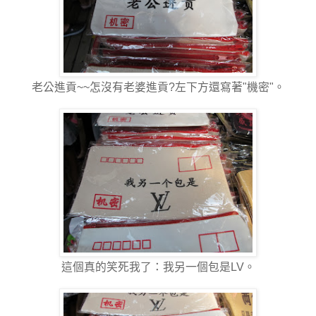
老公進貢~~怎沒有老婆進貢?左下方還寫著"機密"。
這個真的笑死我了：我另一個包是LV。