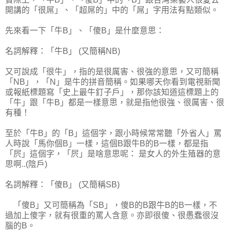
開講的「很屌」、「超屌的」中的「屌」字用法有點類似。
先來看一下「牛B」、「傻B」是什麼意思：
名詞解釋：「牛B」 (又簡稱NB)
又可說成「很牛」，指的是很厲害、很強的意思，又可簡稱
「NB」，「N」是牛的拼音簡稱。如果哪天你看到電視新聞
或報紙標題寫「史上最牛釘子戶」，那你該知道這標題上的
「牛」跟「牛B」都是一樣意思，就是指他很強、很厲害、很
有種！
至於「牛B」的「B」這個字，跟小時候常常聽「外省人」罵
人時說「馬你個B」一樣，這個B跟牛B的B一樣，都是指
「屄」這個字，「屄」是啥意思呢： 是女人的外生殖器的意
思啊..(陰戶)
名詞解釋：「傻B」 (又簡稱SB)
「傻B」又可簡稱為「SB」，傻B的B跟牛B的B一樣，不
過加上傻字，就有很重的罵人含意。亦即很傻、很愚蠢很沒
腦的B。