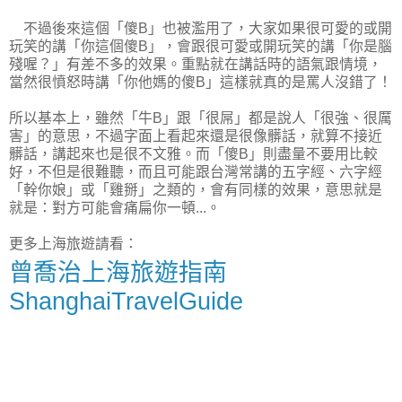
不過後來這個「傻B」也被濫用了，大家如果很可愛的或開
玩笑的講「你這個傻B」，會跟很可愛或開玩笑的講「你是腦
殘喔？」有差不多的效果。重點就在講話時的語氣跟情境，
當然很憤怒時講「你他媽的傻B」這樣就真的是罵人沒錯了！
所以基本上，雖然「牛B」跟「很屌」都是說人「很強、很厲
害」的意思，不過字面上看起來還是很像髒話，就算不接近
髒話，講起來也是很不文雅。而「傻B」則盡量不要用比較
好，不但是很難聽，而且可能跟台灣常講的五字經、六字經
「幹你娘」或「雞掰」之類的，會有同樣的效果，意思就是
就是：對方可能會痛扁你一頓...。
更多上海旅遊請看：
曾喬治上海旅遊指南
ShanghaiTravelGuide