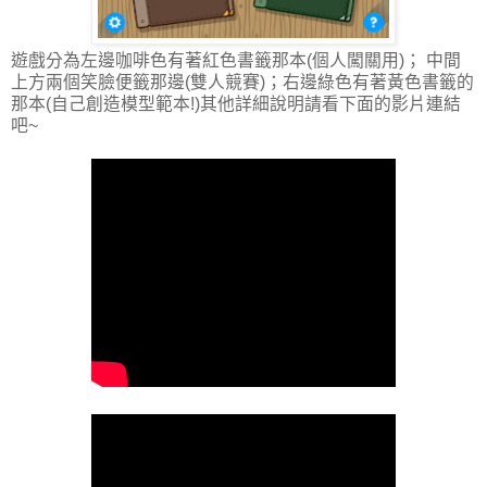
遊戲分為左邊咖啡色有著紅色書籤那本(個人闖關用)； 中間
上方兩個笑臉便籤那邊(雙人競賽)；右邊綠色有著黃色書籤的
那本(自己創造模型範本!)其他詳細說明請看下面的影片連結
吧~