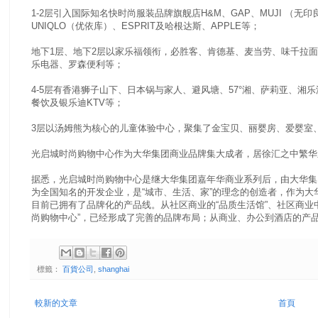
1-2层引入国际知名快时尚服装品牌旗舰店H&M、GAP、MUJI （无印良
UNIQLO（优依库）、ESPRIT及哈根达斯、APPLE等；
地下1层、地下2层以家乐福领衔，必胜客、肯德基、麦当劳、味千拉
乐电器、罗森便利等；
4-5层有香港狮子山下、日本锅与家人、避风塘、57°湘、萨莉亚、
餐饮及银乐迪KTV等；
3层以汤姆熊为核心的儿童体验中心，聚集了金宝贝、丽婴房、爱婴室
光启城时尚购物中心作为大华集团商业品牌集大成者，居徐汇之中繁华
据悉，光启城时尚购物中心是继大华集团嘉年华商业系列后，由大华集
为全国知名的开发企业，是“城市、生活、家”的理念的创造者，作为
目前已拥有了品牌化的产品线。从社区商业的“品质生活馆”、社区商业中
尚购物中心”，已经形成了完善的品牌布局；从商业、办公到酒店的产
標籤：
百貨公司
,
shanghai
較新的文章
首頁