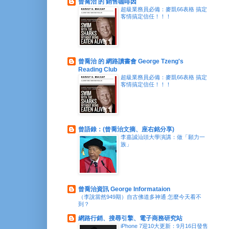
曾喬治 的 銷售咖啡因
超級業務員必備：麥凱66表格 搞定
客情搞定信任！！！
曾喬治 的 網路讀書會 George Tzeng's
Reading Club
超級業務員必備：麥凱66表格 搞定
客情搞定信任！！！
曾語錄：(曾喬治文摘、座右銘分享)
李嘉誠汕頭大學演講：做「願力一
族」
曾喬治資訊 George Informataion
（李說當然949期）自古佛道多神通 怎麼今天看不
到？
網路行銷、搜尋引擎、電子商務研究站
iPhone 7迎10大更新：9月16日發售