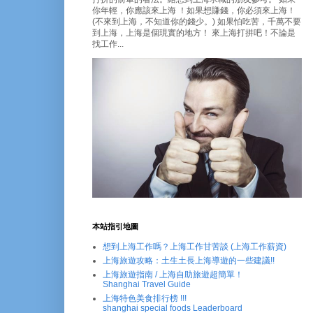
你年輕，你應該來上海 ！如果想賺錢，你必須來上海！
(不來到上海，不知道你的錢少。) 如果怕吃苦，千萬不要
到上海，上海是個現實的地方！ 來上海打拼吧！不論是
找工作...
本站指引地圖
想到上海工作嗎？上海工作甘苦談 (上海工作薪資)
上海旅遊攻略：土生土長上海導遊的一些建議!!
上海旅遊指南 / 上海自助旅遊超簡單！
Shanghai Travel Guide
上海特色美食排行榜 !!!
shanghai special foods Leaderboard