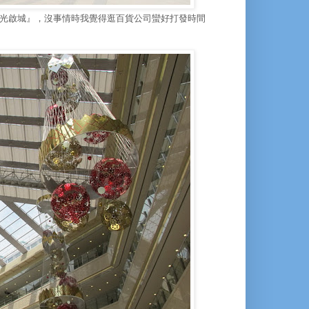
光啟城』，沒事情時我覺得逛百貨公司蠻好打發時間