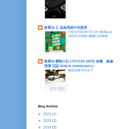
曾喬治 之 成為理想中的型男
THE ETIQUETTE OF BEING A
GENTLEMAN 禮儀FUN指南
曾喬治 愛駒小白 (TOYOTA VIOS) 保養、維修、
清潔 日誌 Vehicle maintenance
瑪莎拉蒂守不住了
Blog Archive
►
2021
(1)
►
2020
(2)
►
2019
(5)