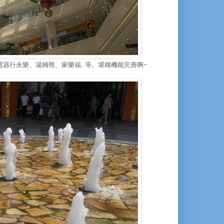
nd到電器行永樂、湯姆熊、家樂福..等。堪稱機能完善啊~