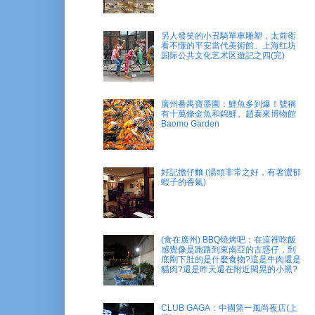
另人發笑的小丑騎單車雕塑，太前衛
看不懂的平安當代美術館。上海红坊
国际公共文化艺术区遊記之四(完)
廣州番禺寶墨園：鯉魚多到爆！號稱
有十萬條金魚和錦鯉。趙泰來博物館
Baomo Garden
好記擔仔麵 (湯頭非常之好，有著濃郁
蝦子的香氣)
(食在廣州) BBQ燒烤吧：在這裡吃飯
感覺像是跑路到東南亞的古惑仔，到
底剛下肚的是什麼食物?這是牛肉還是
貓肉?還是昨天還在附近閑晃的小黑?
CLUB GAGA：中國第一風尚夜店(上