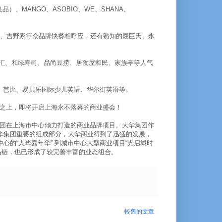
品）、MANGO、ASOBIO、WE、SHANA、
面、吉野家等众品牌快餐相呼应，还有熟知的屈臣氏、永
湘乐汇、和绿寿司、品尚豆捞、居食屋和民、家族亭等人气
、芭比、易贝乐国际少儿英语、华尔街英语等。
之上，即将开启上海永不落幕的商业盛会！
团在上海市中心倾力打造的商业品牌项目。大华集团作
大华集团重要的组成部分，大华商业得到了迅猛的发展，
心的“大华嘉年华” 到城市中心大型商业项目“光启城时
品链，也已形成了较完善丰富的业态组合。
較舊的文章