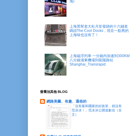
海)
上海黑幫老大杜月笙發跡的十六鋪老
碼頭The Cool Docks，現在一點舊的
上海味也沒有了！
上海磁浮列車 一分鐘內加速到300KM
八分鐘浦東機場到龍陽路站
Shanghai_Transrapid
曾喬治其他 BLOG
網路美圖、有趣、通俗的
「沒有黨和國家的好政策，就沒有
范冰冰！」范冰冰公開道歉信（全
文）