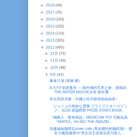
►
2018
(46)
►
2017
(35)
►
2016
(183)
►
2015
(205)
►
2014
(134)
►
2013
(365)
▼
2012
(495)
►
12月
(74)
►
11月
(49)
►
10月
(48)
▼
9月
(43)
暴食江湖 (焦桐 著)
D.A.F.F.创意集市 — 南外滩的艺术之旅、老碼頭、
THE WATER HOUSE水舍.南外灘
朱元璋與月餅：中國人吃月餅習俗的由來~
「ジョジョの奇妙な冒険 プライズスターズブッ
ク」JOJO 冒險野郎 PRIZE STARS BOOK...
『蜘蛛人：驚奇再起』MEDICOM TOY 可動玩具
『MAFEX』No.001 THE AMAZIN...
長腿姊妹咖啡店sister cafe (美女模特的咖啡屋)：朋
友大概是被那句"美女店主也很乐意与客人...