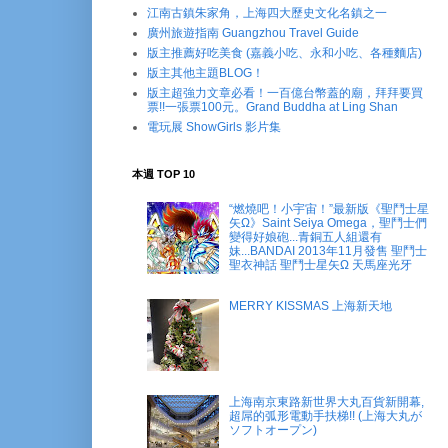
江南古鎮朱家角，上海四大歷史文化名鎮之一
廣州旅遊指南 Guangzhou Travel Guide
版主推薦好吃美食 (嘉義小吃、永和小吃、各種麵店)
版主其他主題BLOG！
版主超強力文章必看！一百億台幣蓋的廟，拜拜要買
票!!一張票100元。Grand Buddha at Ling Shan
電玩展 ShowGirls 影片集
本週 TOP 10
“燃燒吧！小宇宙！”最新版《聖鬥士星
矢Ω》Saint Seiya Omega，聖鬥士們
變得好娘砲...青銅五人組還有
妹...BANDAI 2013年11月發售 聖鬥士
聖衣神話 聖鬥士星矢Ω 天馬座光牙
MERRY KISSMAS 上海新天地
上海南京東路新世界大丸百貨新開幕,
超屌的弧形電動手扶梯!! (上海大丸が
ソフトオープン)