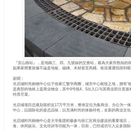
『宜山路站』，是地鐵三、四、九號線的交會站，最為大家所熟知的就
如果家裡要裝修不論是地板、磁磚、木材甚至馬桶、衛浴通通找得到喔
新聞：
光启城时尚购物中心位于徐家汇繁华商圈，城市中心枢纽之地，拥有“核
是典型的地铁上盖商业物业，其中9号线4、5出入口与其商业部分直
特质尽显。
光启城项目总规划面积近17万平方米，整体定位为集商业、办公为一体
中心，以国际化的姿态品味，以充满时尚的体验特色，全新的商业文化
光启城时尚购物中心是大华集团积极参与徐汇区商业建设的重要项目，
食、休闲娱乐、文化培训等功能为一体，目前，已经成功引入众多国际