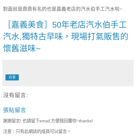
對面就是鼎鼎有名的也是嘉義老店的汽水伯手工汽水啦~
［嘉義美食］50年老店汽水伯手工
汽水,獨特古早味，現場打氣販售的
懷舊滋味~
分享
沒有留言:
張貼留言
謝謝留言! 也請留下email,方便我回覆你~thanks!
注意：只有此網誌的成員可以留言。