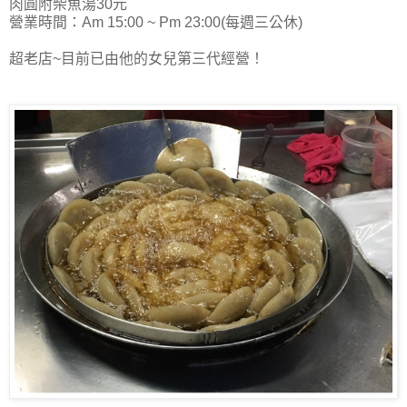
肉圓附柴魚湯30元
營業時間：Am 15:00 ~ Pm 23:00(每週三公休)
超老店~目前已由他的女兒第三代經營！