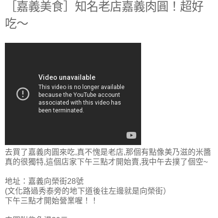
［嘉義美食］知名老店嘉義肉圓！超好
吃～
去買了嘉義肉圓來吃,真不愧是老店,那個有點像美乃滋的米醬
真的很獨特,這個店家下午三點才開始賣,我中午去撲了個空~
地址：嘉義向榮街28號
(
文化路過秀泰旁的地下道後往左邊就是向榮街）
下午三點才開始營業喔！！