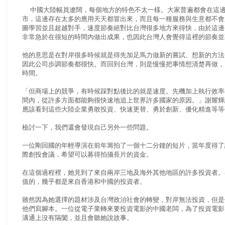
中國大陸幅員遼闊，每個地方的特色不太一樣。大家普遍都會在這邊
市，這邊存在太多的應用天天都冒出來，而且每一種服務與生意都不會
圖學習並且超越對手，速度節奏絕對比台灣很多地方來得快，由於這邊
非常急於在很短的時間內做出成果，也因此台灣人會覺得這裡的節奏並
他的意思是在對岸很多時候就是得先加足馬力做新的嘗試、想新的方法
因此公司步調節奏都很快。而回到台灣，則是慢慢把事情想清楚再做，
時間。
「但商場上的競爭，有時候踩對點後比的就是速度。先機加上執行效率
間內，從許多方面都能夠很快速地追上世界許多國家的原因。」謝耀輝
應該看到這些大陸企業勇敢投資、快速更替、勇於創新、優化精進等等
檢討一下，我們還會發現自己另外一些問題。
一位剛回國的年輕導演在前年籌拍了一個十二分鐘的短片，當年度得了
際創投會議，希望可以募得拍攝長片的資金。
在這個過程裡，她見到了來自兩岸三地及海外其他地區的許多投資者。
值的，幾乎都是來自香港和中國的投資者。
雖然因為她選擇的題材涉及台灣政治社會的轉變，對岸無法投資，但是
他們寫腳本。一位從電子業轉來要投資電影的中國老闆，為了投資電影
溝通上沒有隔閡，並且會聽她說故事。