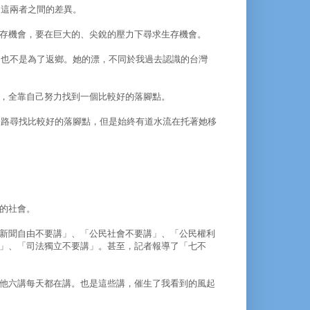
了這兩者之間的差異。
存機會，要在巨大的、尖銳的壓力下尋求生存機會。
，也不是為了返鄉。她的漂，不同於我過去認識的台灣
，全靠自己努力找到一個比較好的落腳點。
一路尋找比較好的落腳點，但是始終有道水流在托著她移
的社會。
新聞自由不要講」、「公民社會不要講」、「公民權利
」、「司法獨立不要講」。甚至，記者報導了「七不
他六講每天都在講。也是這些講，催生了我看到的風起