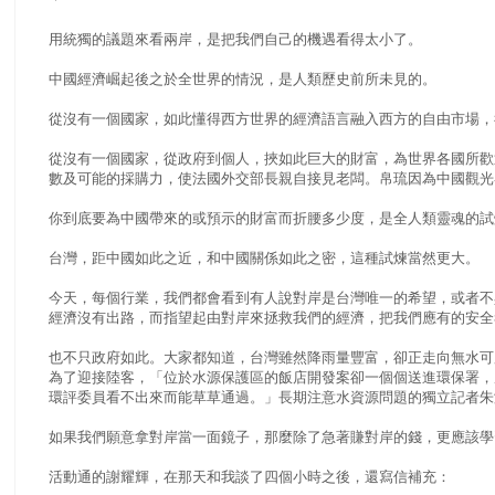
用統獨的議題來看兩岸，是把我們自己的機遇看得太小了。
中國經濟崛起後之於全世界的情況，是人類歷史前所未見的。
從沒有一個國家，如此懂得西方世界的經濟語言融入西方的自由市場，
從沒有一個國家，從政府到個人，挾如此巨大的財富，為世界各國所歡
數及可能的採購力，使法國外交部長親自接見老闆。帛琉因為中國觀光
你到底要為中國帶來的或預示的財富而折腰多少度，是全人類靈魂的試
台灣，距中國如此之近，和中國關係如此之密，這種試煉當然更大。
今天，每個行業，我們都會看到有人說對岸是台灣唯一的希望，或者不
經濟沒有出路，而指望起由對岸來拯救我們的經濟，把我們應有的安全
也不只政府如此。大家都知道，台灣雖然降雨量豐富，卻正走向無水可
為了迎接陸客，「位於水源保護區的飯店開發案卻一個個送進環保署，
環評委員看不出來而能草草通過。」長期注意水資源問題的獨立記者朱
如果我們願意拿對岸當一面鏡子，那麼除了急著賺對岸的錢，更應該學
活動通的謝耀輝，在那天和我談了四個小時之後，還寫信補充：