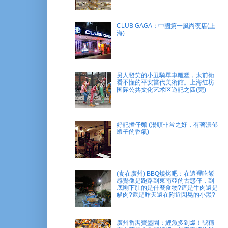
CLUB GAGA：中國第一風尚夜店(上
海)
另人發笑的小丑騎單車雕塑，太前衛
看不懂的平安當代美術館。上海红坊
国际公共文化艺术区遊記之四(完)
好記擔仔麵 (湯頭非常之好，有著濃郁
蝦子的香氣)
(食在廣州) BBQ燒烤吧：在這裡吃飯
感覺像是跑路到東南亞的古惑仔，到
底剛下肚的是什麼食物?這是牛肉還是
貓肉?還是昨天還在附近閑晃的小黑?
廣州番禺寶墨園：鯉魚多到爆！號稱