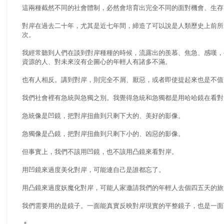
這兩種截然不同的社會體制，必然會培育出完全不同的面對機會、生存
對岸在過去二十年，尤其是近七年間，締造了可以說是人類歷史上前所
次。
我經常聽到人們在談到對岸種種的時候，流露出的羨慕、焦急、感嘆，
資源的人、對未來沒有企圖心的年輕人有諸多不滿。
也有人相反。講到對岸，則完全不屑、厭惡，或者即使提起來也是不值
我們社會裡有急統與急獨之別。我覺得急統和急獨都是用哈哈鏡在看對
急統像是凹鏡，把對岸扭曲到只剩下大的、美好的影像。
急獨像是凸鏡，把對岸扭曲到只剩下小的、凶惡的影像。
但事實上，我們不該用凹鏡，也不該用凸鏡來看對岸。
用凹鏡來過度美化對岸，可能連自己是誰都忘了。
用凸鏡來過度妖魔化對岸，可能人家邀請我們的年輕人去個四五天的旅
我們需要用的是鏡子。一面能真實反映對岸現實的平整鏡子，也是一面
＊