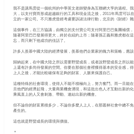
我不是講馬雲從一個杭州的中學英文老師變身為互聯網大亨的過程。我
大，以支付寶而形成超越銀行的工具和現金流之後，2011年馬雲可以
立的一家公司。不只雅虎曾經考慮要訴諸法律行動，北京的《財經》雜
這個事件，在三方協議，由獨立的支付寶公司支付阿里巴巴集團補償，
隨著阿里巴巴發展得更大，終於在紐約上市；隨著孫正義和雅虎都在這
忘，而只剩下他成功的佳話了。
許多人羨慕中國大陸的經濟發展，羨慕他們企業家的魄力和策略，應該
歸納起來，在中國大陸之所以需要野蠻成長，或者說野蠻成長之所以能
上還有許多尚待發展的空間。你要在那個社會裡獲得基本的安全感，得
上人之後，才能比較確保有足夠的財富、人脈來保護自己。
這種特殊的社會環境，使得人不能不積極向上，努力奮鬥。而一旦能在
旦他們的經濟起飛，大量商業機會湧現，和這批出色人才互動出新的化
乘風直上的人又會刺激、帶動、連結出新的機會。
但不論你的財富累積多少，不論你多麼人上人，在那叢林社會中總不免
產生的。
這也就是野蠻成長的環境與價值。
＊