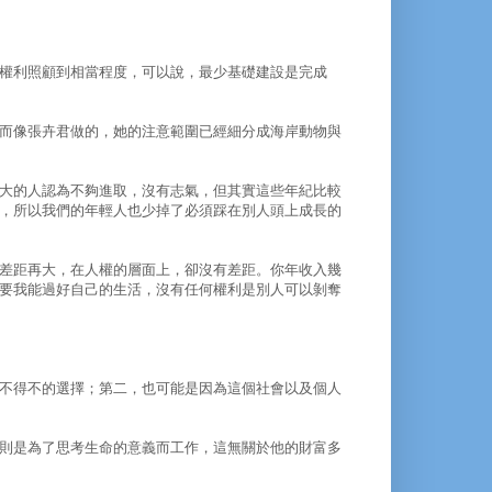
權利照顧到相當程度，可以說，最少基礎建設是完成
而像張卉君做的，她的注意範圍已經細分成海岸動物與
大的人認為不夠進取，沒有志氣，但其實這些年紀比較
，所以我們的年輕人也少掉了必須踩在別人頭上成長的
差距再大，在人權的層面上，卻沒有差距。你年收入幾
要我能過好自己的生活，沒有任何權利是別人可以剝奪
不得不的選擇；第二，也可能是因為這個社會以及個人
則是為了思考生命的意義而工作，這無關於他的財富多