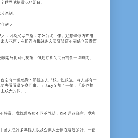
了全世界試煉靈魂的題目。
尤其深刻。
的年輕人。
台中人，因為父母早逝，才來台北工作。她想學做西式甜
後來去花蓮，在那裡有機緣進入國賓飯店的關係企業做西
正要離開台北回到花蓮，但是打算先去台南住一段時間。
對台南有一種感覺：那裡的人『根』性很強。每人都有一
想去看看是怎麼回事。」Judy又加了一句：「我也想
去上成大的課。」
的特質。我找過各種不同的說法，都不是很滿意。我和
中國大陸許多年輕人以及企業人士掛在嘴邊的話。一個