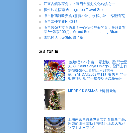
江南古鎮朱家角，上海四大歷史文化名鎮之一
廣州旅遊指南 Guangzhou Travel Guide
版主推薦好吃美食 (嘉義小吃、永和小吃、各種麵店)
版主其他主題BLOG！
版主超強力文章必看！一百億台幣蓋的廟，拜拜要買
票!!一張票100元。Grand Buddha at Ling Shan
電玩展 ShowGirls 影片集
本週 TOP 10
“燃燒吧！小宇宙！”最新版《聖鬥士星
矢Ω》Saint Seiya Omega，聖鬥士們
變得好娘砲...青銅五人組還有
妹...BANDAI 2013年11月發售 聖鬥士
聖衣神話 聖鬥士星矢Ω 天馬座光牙
MERRY KISSMAS 上海新天地
上海南京東路新世界大丸百貨新開幕,
超屌的弧形電動手扶梯!! (上海大丸が
ソフトオープン)