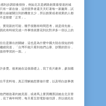
感到步調節奏很快，例如北京是網路創業最發達的城
只有一家在做，這些競爭者還天天盯著每一家廠商，試
要出線被關注到的機會太少，所以創業或者就業的人都
不是那麼「正常」。
、實現新的可能，幾乎很難有時間思考，就是得先衝，
因此有時候完成一件事情就要花到比對岸多一倍以上的
往往是勝出的關鍵，這也是為什麼中國大陸在很短的時
繼續寫道，「台灣不能只看到他們山寨、抄襲的部分，
值得學習的一面。」
許多獎。後來她在這個基礎上，寫了長片劇本，參加國
出乎意料地，真正理解她想要做什麼，以及明白故事價
他們都急著約她見面，或者馬上要買機票請她去北京替
，花了兩年時間，每天看五部電影做功課，所以彼此在