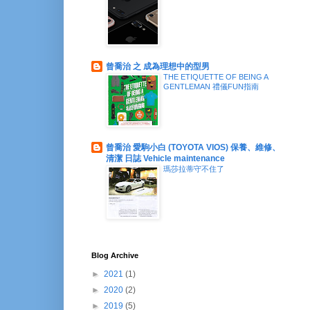
曾喬治 之 成為理想中的型男
THE ETIQUETTE OF BEING A
GENTLEMAN 禮儀FUN指南
曾喬治 愛駒小白 (TOYOTA VIOS) 保養、維修、
清潔 日誌 Vehicle maintenance
瑪莎拉蒂守不住了
Blog Archive
►
2021
(1)
►
2020
(2)
►
2019
(5)