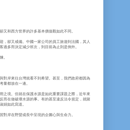
卻又和西方世界的許多基本價值觀如此不同。
迎，卻又戒備。中國一家公司的員工旅遊到法國，其人
客過多而決定減少班次，到目前為止則是例外。
煉。
與對岸來往台灣就看不到希望。甚至，我們政府都因為
考量都放在一邊。
用之境。但就在保護水源是如此重要課題之際，近年來
反而在做破壞水源的事。有的甚至違反法令規定，就賭
淑娟如此寫道。
習對岸在野蠻成長中呈現的企圖心與生命力。