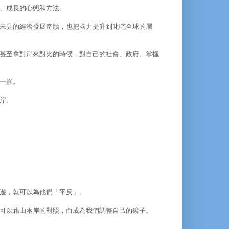
、成長的心態和方法。
未見的經濟發展奇蹟，也把國力提升到叱咤全球的層
甚至拿對岸來對比的時候，對自己的社會、政府、掌握
一顧。
岸。
遊，就可以為他們「平反」。
可以藉由兩岸的對照，而成為我們調整自己的鏡子。