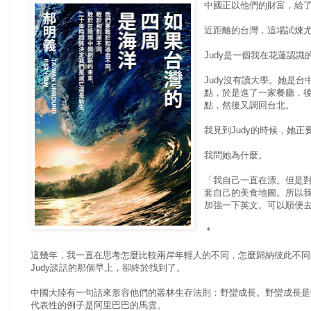
中國正以他們的財富，給
近距離的台灣，這場試煉
Judy是一個我在花蓮認識
Judy沒有讀大學。她是
點，於是進了一家餐廳，
點，然後又調回台北。
我見到Judy的時候，她
我問她為什麼。
「我自己一直在漂。但是
套自己的美食地圖。所以我
加強一下英文。可以順便
＊
這幾年，我一直在思考怎麼比較兩岸年輕人的不同，怎麼歸納彼此不同
Judy談話的那個早上，卻終於找到了。
中國大陸有一句話來形容他們的叢林生存法則：野蠻成長。野蠻成長是
代表性的例子是阿里巴巴的馬雲。