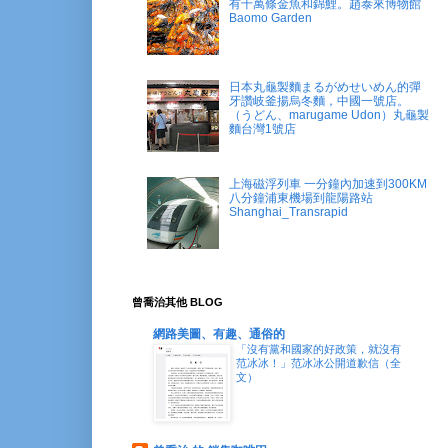
有十萬條金魚和錦鯉。趙泰來博物館
Baomo Garden
日本丸龜製麵まるがめせいめん的彈
牙讚岐釜揚烏冬麵，中國一號店。
（うどん、marugame Udon）丸龜製
麵台灣1號店
上海磁浮列車 一分鐘內加速到300KM
八分鐘浦東機場到龍陽路站
Shanghai_Transrapid
曾喬治其他 BLOG
網路美圖、有趣、通俗的
「沒有黨和國家的好政策，就沒有
范冰冰！」范冰冰公開道歉信（全
文）