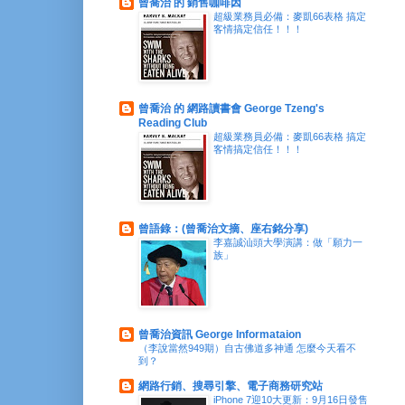
曾喬治 的 銷售咖啡因
超級業務員必備：麥凱66表格 搞定
客情搞定信任！！！
曾喬治 的 網路讀書會 George Tzeng's
Reading Club
超級業務員必備：麥凱66表格 搞定
客情搞定信任！！！
曾語錄：(曾喬治文摘、座右銘分享)
李嘉誠汕頭大學演講：做「願力一
族」
曾喬治資訊 George Informataion
（李說當然949期）自古佛道多神通 怎麼今天看不
到？
網路行銷、搜尋引擎、電子商務研究站
iPhone 7迎10大更新：9月16日發售