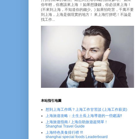
你年輕，你應該來上海 ！如果想賺錢，你必須來上海！
(不來到上海，不知道你的錢少。) 如果怕吃苦，千萬不要
到上海，上海是個現實的地方！ 來上海打拼吧！不論是
找工作...
本站指引地圖
想到上海工作嗎？上海工作甘苦談 (上海工作薪資)
上海旅遊攻略：土生土長上海導遊的一些建議!!
上海旅遊指南 / 上海自助旅遊超簡單！
Shanghai Travel Guide
上海特色美食排行榜 !!!
shanghai special foods Leaderboard