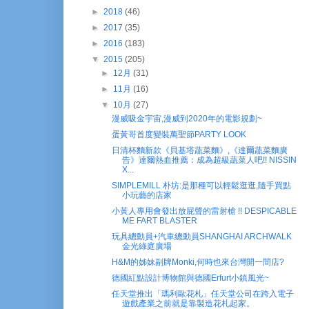
►
2018
(46)
►
2017
(35)
►
2016
(183)
▼
2015
(205)
►
12月
(31)
►
11月
(16)
▼
10月
(27)
漫威吸金宇宙,漫威到2020年的電影規劃~
蛋黃哥首度變裝萬聖節PARTY LOOK
日清杯麵新款《貝基塔蔬菜麵》,《達爾蔬菜麵廣
告》達爾熱血推薦：成為超級蔬菜人吧!! NISSIN
X...
SIMPLEMILL 朴坊:是那種可以輕鬆逛逛,隨手買點
小玩藝的店家
小黃人專用會發出放屁聲的雷射槍 !! DESPICABLE
ME FART BLASTER
玩具總動員+汽車總動員SHANGHAI ARCHWALK
金光綠庭廣場
H&M的姊妹副牌Monki,何時也來台灣開一間店?
德國紅點設計博物館與德國Erfurt小鎮風光~
任天堂推出「瑪利歐花札」任天堂公司在跨入電子
遊戲產業之前就是靠製造花札起家。