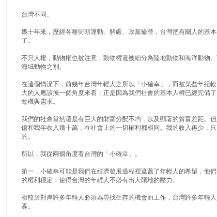
台灣不同。
幾十年來，歷經各種街頭運動、解嚴、政黨輪替，台灣把有關人的基本
了。
不只人權，動物權也被注意，動物權還被細分為陸地動物和海洋動物。
海域動物之別。
在這個情況下，前幾年台灣年輕人之所以「小確幸」，而被某些年紀較
大的人應該換一個角度來看：正是因為我們社會的基本人權已經完備了
動機與需求。
我們的社會當然還是有巨大的財富分配不均，以及顯著的貧富差距。但
億和我年收入幾十萬，在社會上的一切權利都相同。我的收入再少，只
的。
所以，我從兩個角度看台灣的「小確幸」。
第一，小確幸可能是我們在經濟發展過程裡遮蓋了年輕人的希望，他們
的權利穩定，使得台灣的年輕人不必有出人頭地的壓力。
相較於對岸許多年輕人必須為尋找生存的機會而工作，台灣許多年輕人
寡。