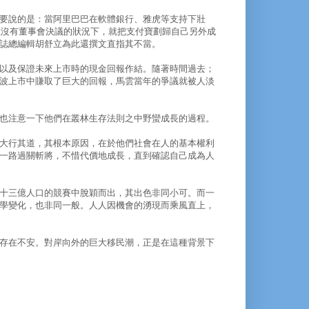
要說的是：當阿里巴巴在軟體銀行、雅虎等支持下壯
在沒有董事會決議的狀況下，就把支付寶劃歸自己另外成
誌總編輯胡舒立為此還撰文直指其不當。
以及保證未來上市時的現金回報作結。隨著時間過去；
波上市中賺取了巨大的回報，馬雲當年的爭議就被人淡
也注意一下他們在叢林生存法則之中野蠻成長的過程。
大行其道，其根本原因，在於他們社會在人的基本權利
一路過關斬將，不惜代價地成長，直到確認自己成為人
十三億人口的競賽中脫穎而出，其出色非同小可。而一
學變化，也非同一般。人人因機會的湧現而乘風直上，
存在不安。對岸向外的巨大移民潮，正是在這種背景下