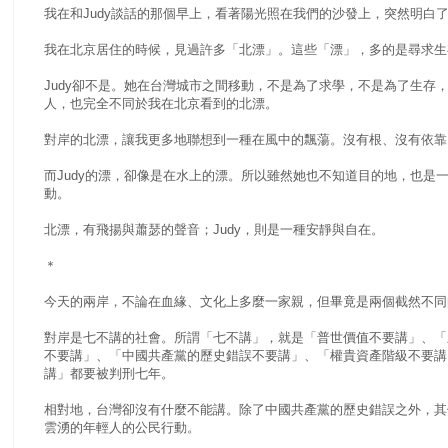
我在和Judy談話的那個早上，看著陽光照在我們的沙發上，突然明白
我在北京居住的時候，見過許多「北漂」。這些「漂」，多的是尋求生
Judy卻不是。她在台灣城市之間移動，不是為了求學，不是為了生存
人，也完全不同於我在北京看到的北漂。
對岸的北漂，讓我更多地聯想到一種在風中的飄蕩。沒有根、沒有依靠
而Judy的漂，卻像是在水上的漂。所以雖然她也不知道目的地，也是
動。
北漂，有飛揚與蕭瑟的聲音；Judy，則是一種安靜與自在。
＊
今天的兩岸，不論在血緣、文化上多麼一家親，但畢竟是兩個截然不同
對岸是七不講的社會。所謂「七不講」，就是「普世價值不要講」、「
不要講」、「中國共產黨的歷史錯誤不要講」、「權貴資產階級不要講
講」都要被判刑七年。
相對地，台灣卻沒有什麼不能講。除了中國共產黨的歷史錯誤之外，其
雲湧的年輕人的公民行動。