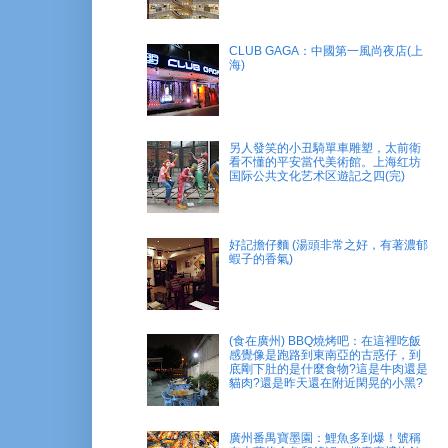
CLUB GAGA：中國第一風尚夜店(上
海)
另人發笑的小丑騎單車雕塑，太前衛
看不懂的平安當代美術館。上海红坊
国际公共文化艺术区遊記之四(完)
好記擔仔麵 (湯頭非常之好，有著濃郁
蝦子的香氣)
(食在廣州) BBQ燒烤吧：在這裡吃飯
感覺像是跑路到東南亞的古惑仔，到
底剛下肚的是什麼食物?這是牛肉還是
貓肉?還是昨天還在附近閑晃的小黑?
廣州番禺寶墨園：鯉魚多到爆！號稱