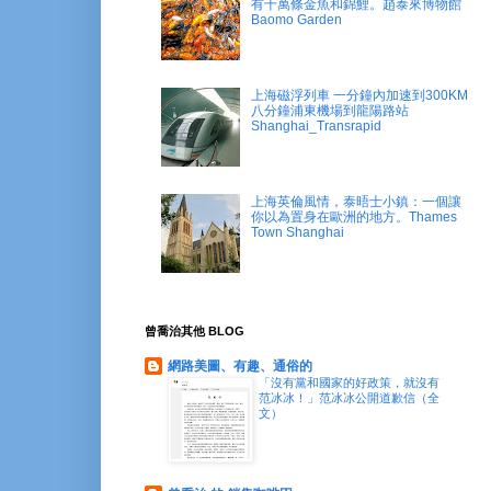
有十萬條金魚和錦鯉。趙泰來博物館
Baomo Garden
上海磁浮列車 一分鐘內加速到300KM
八分鐘浦東機場到龍陽路站
Shanghai_Transrapid
上海英倫風情，泰晤士小鎮：一個讓
你以為置身在歐洲的地方。Thames
Town Shanghai
曾喬治其他 BLOG
網路美圖、有趣、通俗的
「沒有黨和國家的好政策，就沒有
范冰冰！」范冰冰公開道歉信（全
文）