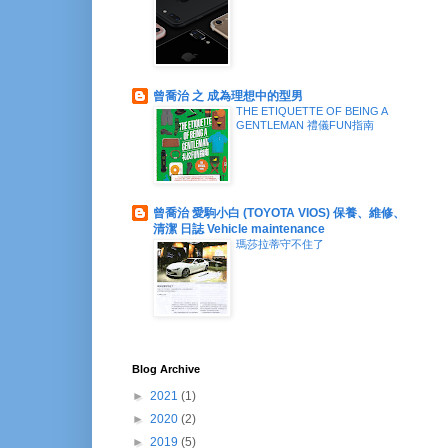
曾喬治 之 成為理想中的型男
THE ETIQUETTE OF BEING A
GENTLEMAN 禮儀FUN指南
曾喬治 愛駒小白 (TOYOTA VIOS) 保養、維修、
清潔 日誌 Vehicle maintenance
瑪莎拉蒂守不住了
Blog Archive
►
2021
(1)
►
2020
(2)
►
2019
(5)