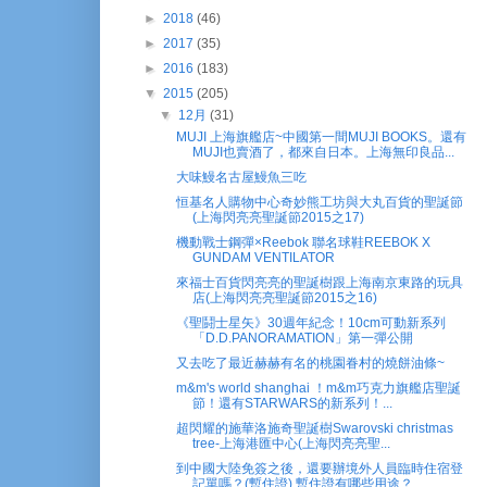
►
2018
(46)
►
2017
(35)
►
2016
(183)
▼
2015
(205)
▼
12月
(31)
MUJI 上海旗艦店~中國第一間MUJI BOOKS。還有
MUJI也賣酒了，都來自日本。上海無印良品...
大味鰻名古屋鰻魚三吃
恒基名人購物中心奇妙熊工坊與大丸百貨的聖誕節
(上海閃亮亮聖誕節2015之17)
機動戰士鋼彈×Reebok 聯名球鞋REEBOK X
GUNDAM VENTILATOR
來福士百貨閃亮亮的聖誕樹跟上海南京東路的玩具
店(上海閃亮亮聖誕節2015之16)
《聖鬪士星矢》30週年紀念！10cm可動新系列
「D.D.PANORAMATION」第一彈公開
又去吃了最近赫赫有名的桃園眷村的燒餅油條~
m&m's world shanghai ！m&m巧克力旗艦店聖誕
節！還有STARWARS的新系列！...
超閃耀的施華洛施奇聖誕樹Swarovski christmas
tree-上海港匯中心(上海閃亮亮聖...
到中國大陸免簽之後，還要辦境外人員臨時住宿登
記單嗎？(暫住證) 暫住證有哪些用途？