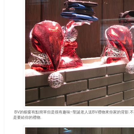
BV的櫥窗有點簡單但是很有趣味~聖誕老人送BV禮物來你家的背影.不
是要給你的禮物.