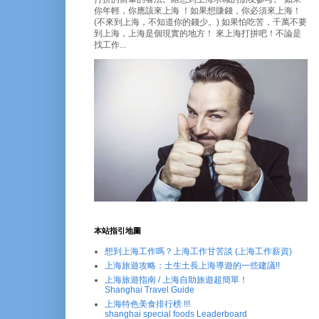
你年輕，你應該來上海 ！如果想賺錢，你必須來上海！
(不來到上海，不知道你的錢少。) 如果怕吃苦，千萬不要
到上海，上海是個現實的地方！ 來上海打拼吧！不論是
找工作...
本站指引地圖
想到上海工作嗎？上海工作甘苦談 (上海工作薪資)
上海旅遊攻略：土生土長上海導遊的一些建議!!
上海旅遊指南 / 上海自助旅遊超簡單！
Shanghai Travel Guide
上海特色美食排行榜 !!!
shanghai special foods Leaderboard