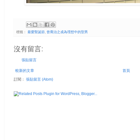
標籤：
最愛聖誕節
,
曾喬治之成為理想中的型男
沒有留言:
張貼留言
較新的文章
首頁
訂閱：
張貼留言 (Atom)