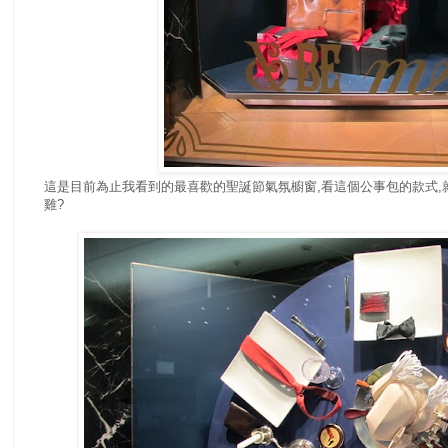
這是目前為止我看到的最喜歡的聖誕節氣氛櫥窗,看這個公事包的款式,
雞?