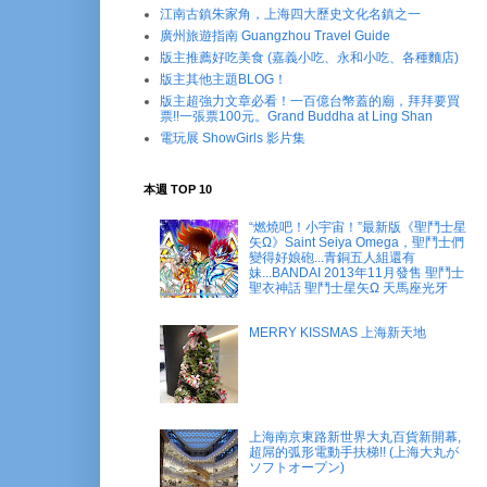
江南古鎮朱家角，上海四大歷史文化名鎮之一
廣州旅遊指南 Guangzhou Travel Guide
版主推薦好吃美食 (嘉義小吃、永和小吃、各種麵店)
版主其他主題BLOG！
版主超強力文章必看！一百億台幣蓋的廟，拜拜要買
票!!一張票100元。Grand Buddha at Ling Shan
電玩展 ShowGirls 影片集
本週 TOP 10
“燃燒吧！小宇宙！”最新版《聖鬥士星
矢Ω》Saint Seiya Omega，聖鬥士們
變得好娘砲...青銅五人組還有
妹...BANDAI 2013年11月發售 聖鬥士
聖衣神話 聖鬥士星矢Ω 天馬座光牙
MERRY KISSMAS 上海新天地
上海南京東路新世界大丸百貨新開幕,
超屌的弧形電動手扶梯!! (上海大丸が
ソフトオープン)