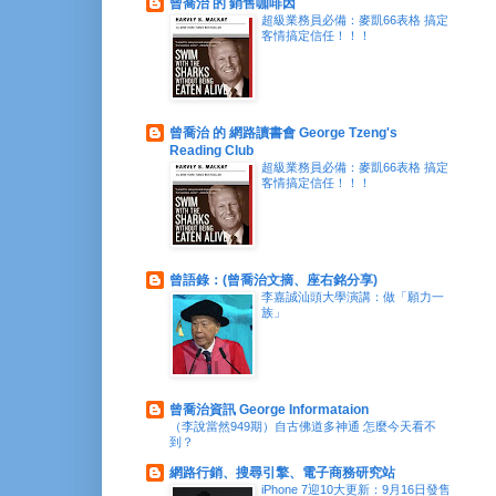
曾喬治 的 銷售咖啡因
超級業務員必備：麥凱66表格 搞定
客情搞定信任！！！
曾喬治 的 網路讀書會 George Tzeng's
Reading Club
超級業務員必備：麥凱66表格 搞定
客情搞定信任！！！
曾語錄：(曾喬治文摘、座右銘分享)
李嘉誠汕頭大學演講：做「願力一
族」
曾喬治資訊 George Informataion
（李說當然949期）自古佛道多神通 怎麼今天看不
到？
網路行銷、搜尋引擎、電子商務研究站
iPhone 7迎10大更新：9月16日發售