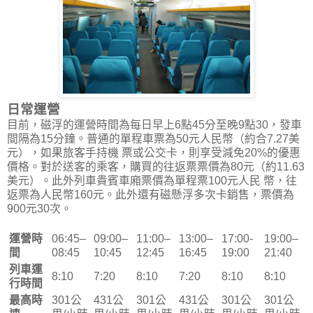
日常運營
目前，磁浮的運營時間為每日早上6點45分至晚9點30，發車
間隔為15分鐘。普通的單程車票為50元人民幣（約合7.27美
元），如果旅客手持機 票或公交卡，則享受減免20%的優惠
價格。對於送客的乘客，購買的往返票票價為80元（約11.63
美元）。此外列車貴賓車廂票價為單程票100元人民 幣，往
返票為人民幣160元。此外還有磁懸浮多次卡銷售，票價為
900元30次。
運營時
06:45–
09:00–
11:00–
13:00–
17:00-
19:00–
間
08:45
10:45
12:45
16:45
19:00
21:40
列車運
8:10
7:20
8:10
7:20
8:10
8:10
行時間
最高時
301公
431公
301公
431公
301公
301公