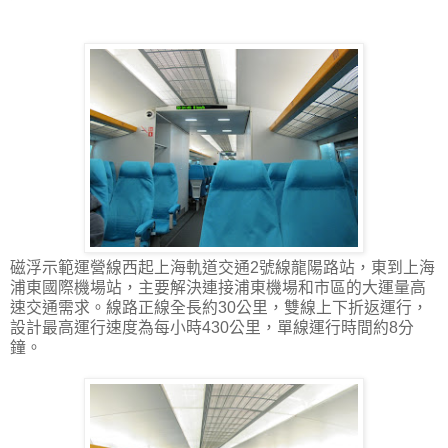
磁浮示範運營線西起上海軌道交通2號線龍陽路站，東到上海
浦東國際機場站，主要解決連接浦東機場和市區的大運量高
速交通需求。線路正線全長約30公里，雙線上下折返運行，
設計最高運行速度為每小時430公里，單線運行時間約8分
鐘。