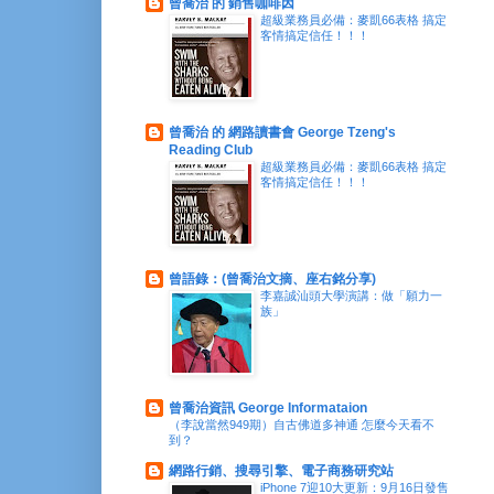
曾喬治 的 銷售咖啡因
超級業務員必備：麥凱66表格 搞定
客情搞定信任！！！
曾喬治 的 網路讀書會 George Tzeng's
Reading Club
超級業務員必備：麥凱66表格 搞定
客情搞定信任！！！
曾語錄：(曾喬治文摘、座右銘分享)
李嘉誠汕頭大學演講：做「願力一
族」
曾喬治資訊 George Informataion
（李說當然949期）自古佛道多神通 怎麼今天看不
到？
網路行銷、搜尋引擎、電子商務研究站
iPhone 7迎10大更新：9月16日發售