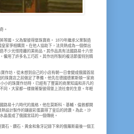
維奇。
英等國。
父為聖彼得堡珠寶商。
1870年繼承父業製造
國皇家爭相購買。
在他人協助下，法貝熱成為一個傑出
造不少光怪陸離的美術品。
其作品具有法國路易十六世
，僱用了許多名工巧匠。
其作坊所製的複活節蛋特別精
珠寶作坊，從未想到自己的小店有朝一日會變成俄國首屈
親的珠寶店之前做足了準備，他先在德國德累斯頓一家商
那爿小小的珠寶作坊時，已經有了豐富的商業知識和非凡的
不同，大家都一樣做著聖彼得堡上流社會的生意。
年輕
國路易十六時代的風格，他在莫斯科、基輔、倫敦都開
法貝熱設計製作的鑲嵌彩蛋贏得了皇后的誇讚。
為此，沙
水晶蛋成了俄國宮廷的一個傳統。
成了用寶石、鑽石、黃金和象牙記錄下來的俄羅斯最後一個王