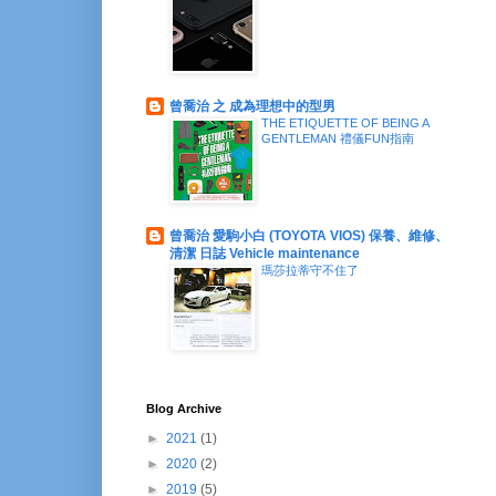
曾喬治 之 成為理想中的型男
THE ETIQUETTE OF BEING A
GENTLEMAN 禮儀FUN指南
曾喬治 愛駒小白 (TOYOTA VIOS) 保養、維修、
清潔 日誌 Vehicle maintenance
瑪莎拉蒂守不住了
Blog Archive
►
2021
(1)
►
2020
(2)
►
2019
(5)