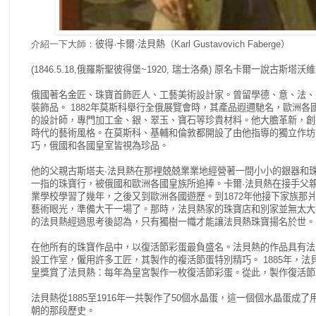
介紹一下大師：
彼得·卡爾·法貝熱（Karl Gustavovich Faberge）
(1846.5.18,俄羅斯聖彼得堡~1920, 瑞士洛桑) 原名卡爾一說古斯塔沃
俄國著名金匠、珠寶首飾匠人、工藝美術設計家。
曾留學德、意、法、
裝飾品。
1882年莫斯科舉行全俄展覽會時，其產品遐邇馳名，歐洲各
的設計師，專門加工金、銀、翠玉、寶石等珍貴材料。
他大膽革新，創
時代的藝術風格。
在莫斯科、基輔和倫敦都開設了由他指導的獨立作坊
巧，俄國和各國皇室皆視為珍品。
他的父親古斯塔夫·法貝熱在那裡兢兢業業地經營著一間小小的銀器和
一指的珠寶行，被俄國和歐洲各國
皇族所追捧。
卡爾·法貝熱在接手父
業學校學習了幾年，之後又到歐洲各國遊歷。
到1872年他接下家族
藝術眼光，準備大干一場了。
那時，法貝熱家的珠寶店和別家並無太大
的法貝熱經過思考後認為，只有獨樹一幟才能讓法貝熱珠寶揚名於世。
在他所有的珠寶作品中，以復活節彩蛋最負盛名。
法貝熱的作品具有法
設工作室，僱用許多工匠，其製作的複活節蛋特別精巧。
1885年，
皇獎賞了法貝熱：每年為皇宮製作一枚復活節彩蛋。
從此，製作復活節
法貝熱從1885至1916年一共製作了50個水晶蛋，這一個個水晶蛋
朝的那段歷史。