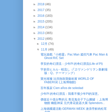
►
2018
(46)
►
2017
(35)
►
2016
(183)
►
2015
(205)
►
2014
(134)
►
2013
(365)
▼
2012
(495)
►
12月
(74)
▼
11月
(49)
電玩遊戲『小精靈』Pac Man 遙控汽車 Pac Man &
Ghost R/C Set
李安的奇幻漂流：少年PI 的奇幻漂流(Life of PI)
宇多田ヒカル - 桜流し（｢ヱヴァンゲリヲン新劇場
版：Q」テーマソング）
寶光璀璨 法貝熱珠寶藝術展 WORLD OF
FABERGE (上海博物館)
百年孤寂 Cien años de soledad
少年PI 的奇幻漂流：我看不懂少年PI的深意。
價值近十億台幣的元 青花鬼谷子下山圖罐 ：上海博
物館 幽藍神采 元代青花瓷器大展 Splendors...
上海德國週活動 GERMAN WEEK 滄浪亭鮮肉松茸