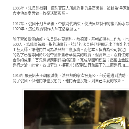
1886年，法貝熱得到一個珠寶匠人所能得到的最高獎賞：被封為“皇家
命令他為皇后做一枚復活節彩蛋。
1917年，俄國十月革命後，帝俄時代結束，使法貝熱製作的複活節水
1920年，這位珠寶製作大師在洛桑逝世。
除了聖彼得堡總部，法貝熱在莫斯科、敖德薩、基輔都設有工作坊，也
500人，為俄國首屈一指的珠寶行。
這時的法貝熱已經顯示出了傑出的
工藝大師，讓他們共同為法貝熱工廠服務。
而他本人負責為公司製定目
的名字已經等同於沙俄帝國那些奢華精美的珠寶，但實際上，沒有任何
合作的成果：首先經過前期詳盡的策劃，完成草圖和模型；然後由金匠
進行討論、綜合，各出奇
謀，接著才分配到法貝熱屬下的工廠進行加工
1918年羅曼諾夫王朝覆滅後，法貝熱的家產被充公，部分還遭到洗劫
開了俄國，但他們誰也沒想到，他們再也沒能回到自己深愛的故鄉。