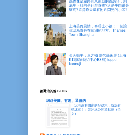
感覺像是跑路到東南亞的古惑仔，到
底剛下肚的是什麼食物?這是牛肉還是
貓肉?還是昨天還在附近閑晃的小黑?
上海英倫風情，泰晤士小鎮：一個讓
你以為置身在歐洲的地方。Thames
Town Shanghai
金氏徹平：卓之物 當代藝術展 (上海
K11購物藝術中心B3層) teppei
kaneuji
曾喬治其他 BLOG
網路美圖、有趣、通俗的
「沒有黨和國家的好政策，就沒有
范冰冰！」范冰冰公開道歉信（全
文）