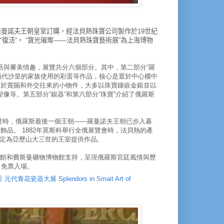
曼諾夫王朝皇室訂購，經法貝熱珠寶公司製作於19世紀
“復活”。
“寶光璀璨——法貝熱珠寶藝術展”為上海博物
活與審美情趣，展覽共分六個部分。
其中，第二部分“羅
兩代沙皇的家族使用的彩蛋等作品，核心是置於中心櫃中
用於賞賜和外交往來的小物件，大多以珠寶鑲嵌金銀並以
聖像等。
第五部分“銀器”和第六部分“珠寶”介紹了俄羅斯
。
在世時，俄羅斯最後一個王朝——羅曼諾夫王朝已步入暮
裝飾品。
1882年莫斯科舉行全俄展覽會時，法貝熱的產
定為亞歷山大三世的王室提供作品。
物館和費斯曼礦物博物館支持，呈現俄羅斯宮廷風情與歷
，免票入場。
大展 Splendors in Smait Art of