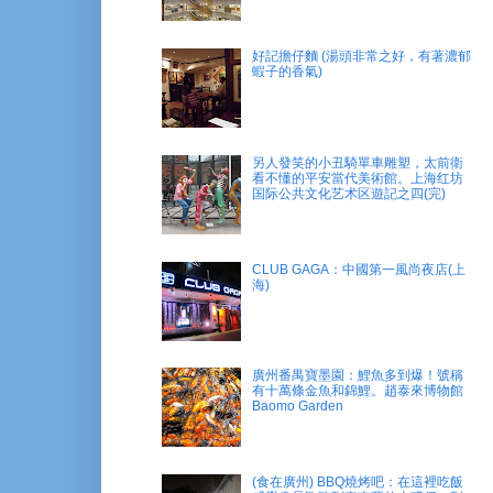
好記擔仔麵 (湯頭非常之好，有著濃郁
蝦子的香氣)
另人發笑的小丑騎單車雕塑，太前衛
看不懂的平安當代美術館。上海红坊
国际公共文化艺术区遊記之四(完)
CLUB GAGA：中國第一風尚夜店(上
海)
廣州番禺寶墨園：鯉魚多到爆！號稱
有十萬條金魚和錦鯉。趙泰來博物館
Baomo Garden
(食在廣州) BBQ燒烤吧：在這裡吃飯