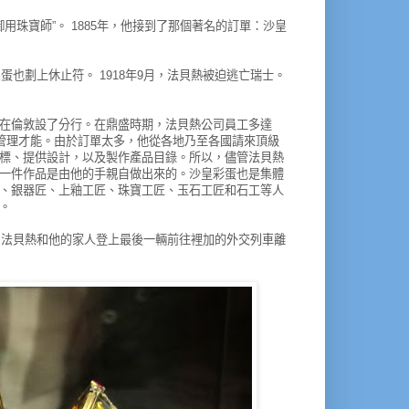
御用珠寶師”。
1885年，他接到了那個著名的訂單：沙皇
晶蛋也劃上休止符。
1918年9月，法貝熱被迫逃亡瑞士。
在倫敦設了分行。
在鼎盛時期，法貝熱公司員工多達
管理才能。
由於訂單太多，他從各地乃至各國請來頂級
標、提供設計，以及製作產品目錄。
所以，儘管法貝熱
一件作品是由他的手親自做出來的。
沙皇彩蛋也是集體
、銀器匠、上釉工匠、珠寶工匠、玉石工匠和石工等人
。
。
法貝熱和他的家人登上最後一輛前往裡加的外交列車離