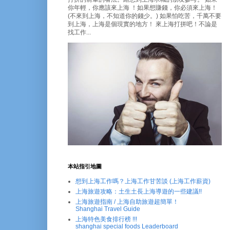
你年輕，你應該來上海 ！如果想賺錢，你必須來上海！
(不來到上海，不知道你的錢少。) 如果怕吃苦，千萬不要
到上海，上海是個現實的地方！ 來上海打拼吧！不論是
找工作...
本站指引地圖
想到上海工作嗎？上海工作甘苦談 (上海工作薪資)
上海旅遊攻略：土生土長上海導遊的一些建議!!
上海旅遊指南 / 上海自助旅遊超簡單！
Shanghai Travel Guide
上海特色美食排行榜 !!!
shanghai special foods Leaderboard