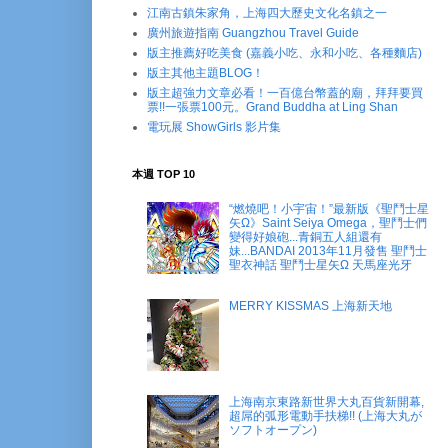
江南古鎮朱家角，上海四大歷史文化名鎮之一
廣州旅遊指南 Guangzhou Travel Guide
版主推薦好吃美食 (嘉義小吃、永和小吃、各種麵店)
版主其他主題BLOG！
版主超強力文章必看！一百億台幣蓋的廟，拜拜要買
票!!一張票100元。Grand Buddha at Ling Shan
電玩展 ShowGirls 影片集
本週 TOP 10
“燃燒吧！小宇宙！”最新版《聖鬥士星
矢Ω》Saint Seiya Omega，聖鬥士們
變得好娘砲...青銅五人組還有
妹...BANDAI 2013年11月發售 聖鬥士
聖衣神話 聖鬥士星矢Ω 天馬座光牙
MERRY KISSMAS 上海新天地
上海南京東路新世界大丸百貨新開幕,
超屌的弧形電動手扶梯!! (上海大丸が
ソフトオープン)