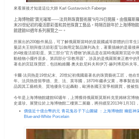
來看展後才知道這位大師 Karl Gustavovich Faberge
上海博物館“寶光璀璨——法貝熱珠寶藝術展”9月29日開展。
由俄羅斯羅
末20世紀初的複活節彩蛋和其他珠寶工藝品，時隔百餘年於上海博物館
館建館60週年系列展覽之一。
所展出的200餘件展品，可了解俄羅斯當時的皇親國戚等群體的日常生
曼諾夫王朝與復活節彩蛋”以御用定製品陳列為主，著重描繪的是最後
的4
枚復活節彩蛋。
第三部分“官方禮物”的展品是在當時俄羅斯宮廷中
動植物小擺件居多。
第四部分“宗教用器”，涉及的是俄羅斯東正教中的
著名的宮廷珠寶匠，包括帕維爾·奧夫欽尼科夫和伊万·赫列博尼科夫等
卡爾·法貝熱是19世紀末、20世紀初俄國最著名的珠寶藝術工匠，他
年。
法貝熱曾留學德、意、法、英等國，1870年繼承父業，專事製造
品因其工藝精美、質地優良引起轟動，歐洲各國王室爭相購買，後被指
今年是上海博物館建館60週年，上博獲得俄羅斯莫斯科克里姆林宮博
史遺珍。
展覽位於上海博物館二樓第二展廳，將持續至2013年1月3日
價值近十億台幣的元 青花鬼谷子下山圖罐 ：上海博物館 幽藍神采 元代青花瓷器
Blue-and-White Porcelain