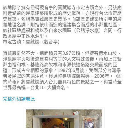
該地除了擁有俗稱觀音亭的寶藏巖寺市定古蹟之外，另該廟
附近涵蓋的違章建築所形成的歷史聚落，亦現行台北市定歷
史建築，名稱為寶藏巖歷史聚落。而該歷史建築所引申的廣
義地理名詞，則指依山而造的違建集合而成的小鄰里社區。
該社區地處福和橋以及自來水園區（公館淨水廠）之間，行
政區屬中正區水源里。
市定古蹟：寶藏巖（觀音亭）
寶藏巖雖然不大，總面積只有3.97公頃。但擁有傍水山坡、
漳泉廟宇與戰後違建眷村等等的人文特殊景觀，再加上其緊
鄰由福和橋、基隆路高架橋和水源快速道路交織而成的匝
道，形成古今相照的意象。1997年6月後，受到部分台灣學
者及民眾的普遍注意。經過整建與媒體報導，2006年，《紐
約時報》將寶藏巖納入台北最具特色的景點之一，與當時全
世界最高樓，台北101大樓齊名。
完整介紹請看此