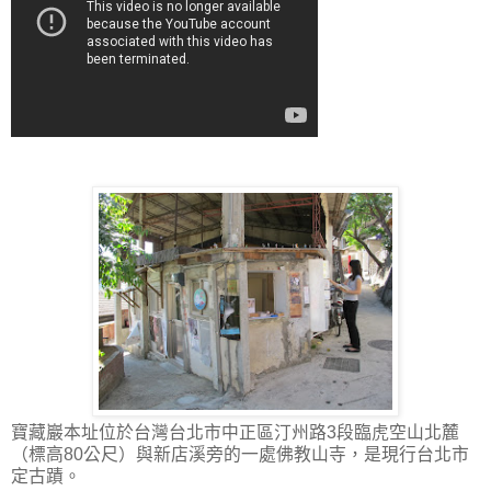
寶藏巖本址位於台灣台北市中正區汀州路3段臨虎空山北麓
（標高80公尺）與新店溪旁的一處佛教山寺，是現行台北市
定古蹟。