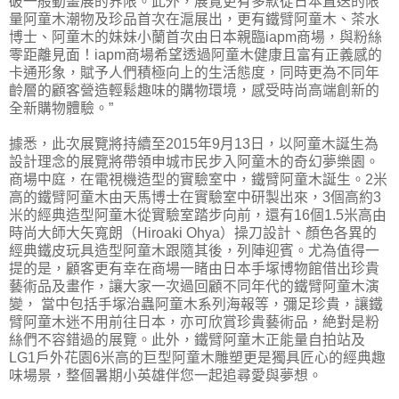
破一般動畫展的界限。此外，展覽更有多款從日本直送的限
量阿童木潮物及珍品首次在滬展出，更有鐵臂阿童木、茶水
博士、阿童木的妹妹小蘭首次由日本親臨iapm商場，與粉絲
零距離見面！iapm商場希望透過阿童木健康且富有正義感的
卡通形象，賦予人們積極向上的生活態度，同時更為不同年
齡層的顧客營造輕鬆趣味的購物環境，感受時尚高端創新的
全新購物體驗。”
據悉，此次展覽將持續至2015年9月13日，以阿童木誕生為
設計理念的展覽將帶領申城市民步入阿童木的奇幻夢樂園。
商場中庭，在電視機造型的實驗室中，鐵臂阿童木誕生。2米
高的鐵臂阿童木由天馬博士在實驗室中研製出來，3個高約3
米的經典造型阿童木從實驗室踏步向前，還有16個1.5米高由
時尚大師大矢寬朗（Hiroaki Ohya）操刀設計、顏色各異的
經典鐵皮玩具造型阿童木跟隨其後，列陣迎賓。尤為值得一
提的是，顧客更有幸在商場一睹由日本手塚博物館借出珍貴
藝術品及畫作，讓大家一次過回顧不同年代的鐵臂阿童木演
變， 當中包括手塚治蟲阿童木系列海報等，彌足珍貴，讓鐵
臂阿童木迷不用前往日本，亦可欣賞珍貴藝術品，絶對是粉
絲們不容錯過的展覽。此外，鐵臂阿童木正能量自拍站及
LG1戶外花園6米高的巨型阿童木雕塑更是獨具匠心的經典趣
味場景，整個暑期小英雄伴您一起追尋愛與夢想。