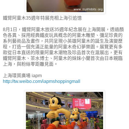
鐵臂阿童木35週年特展亮相上海引追憶
8月1日，鐵臂阿童木放送35週年紀念展在上海開展，透過顏
色各異、採用經典鐵皮玩具概念的阿童木雕塑、彌足珍貴的
系列藝術品及畫作，共同呈現小英雄阿童木的誕生及演變歷
程，打造一個充滿正能量的阿童木奇幻夢樂園。展覽更有多
款從日本直送的限量阿童木潮物及珍品首次在滬展出，更有
鐵臂阿童木、茶水博士、阿童木的妹妹小蘭首次由日本親臨
上海，與粉絲零距離見面。
上海環貿廣場 iapm
http://tw.weibo.com/iapmshoppingmall