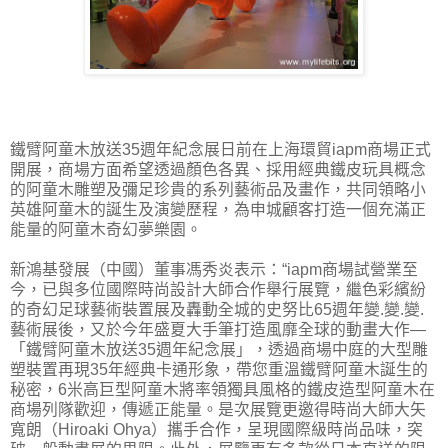
鐵臂阿童木放送35週年紀念展日前在上海環貿iapm商場正式
開展，商場方面希望透過顏色各異、採用經典鐵皮玩具概念
的阿童木雕塑及彌足珍貴的系列藝術品及畫作，共同領略小
英雄阿童木的誕生及演變歷程，為申城顧客打造一個充滿正
能量的阿童木奇幻夢樂園。
新鴻基發展（中國）董事馮秀炎表示：“iapm商場試營業至
今，已與多位國際時尚設計大師合作舉行展覽，繼色彩繽紛
的奇幻足球藝術裝置展及轟動全城的史努比65週年變.變.變.
藝術展後，又於今年盛夏大手筆打造風靡全球的動畫大作—
「鐵臂阿童木放送35週年紀念展」，透過商場中庭的大型雕
塑裝置再現35年經典卡通形象，帶您重溫鐵臂阿童木誕生的
秘密，6米高巨型阿童木將率領獨具風格的鐵皮造型阿童木在
商場列隊歡迎，傳遞正能量。是次展覽更邀得時尚大師大矢
寬朗（Hiroaki Ohya）攜手合作，呈現國際級時尚品味，突