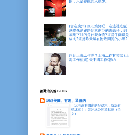
的，只是參觀的人很少。
(食在廣州) BBQ燒烤吧：在這裡吃飯
感覺像是跑路到東南亞的古惑仔，到
底剛下肚的是什麼食物?這是牛肉還是
貓肉?還是昨天還在附近閑晃的小黑?
想到上海工作嗎？上海工作甘苦談 (上
海工作薪資) 去中國工作Q與A
曾喬治其他 BLOG
網路美圖、有趣、通俗的
「沒有黨和國家的好政策，就沒有
范冰冰！」范冰冰公開道歉信（全
文）