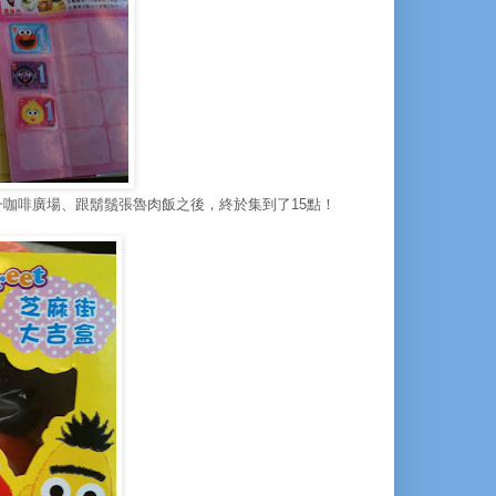
咖啡廣場、跟鬍鬚張魯肉飯之後，終於集到了15點！