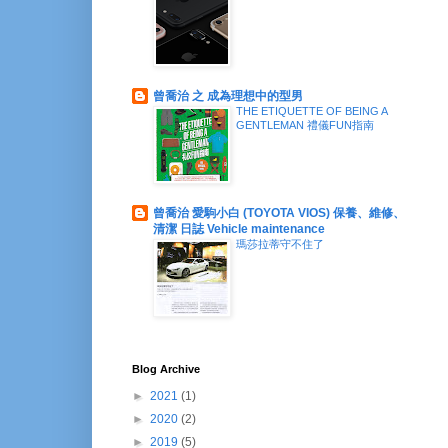
曾喬治 之 成為理想中的型男
THE ETIQUETTE OF BEING A
GENTLEMAN 禮儀FUN指南
曾喬治 愛駒小白 (TOYOTA VIOS) 保養、維修、
清潔 日誌 Vehicle maintenance
瑪莎拉蒂守不住了
Blog Archive
►
2021
(1)
►
2020
(2)
►
2019
(5)