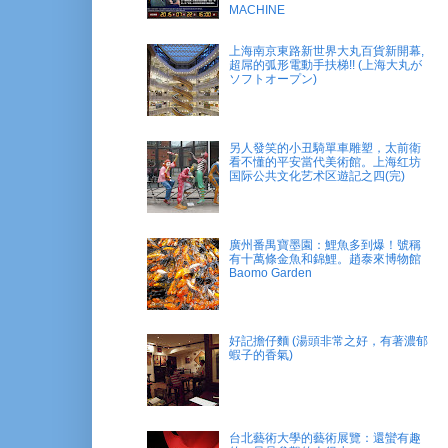
MACHINE
上海南京東路新世界大丸百貨新開幕,
超屌的弧形電動手扶梯!! (上海大丸が
ソフトオープン)
另人發笑的小丑騎單車雕塑，太前衛
看不懂的平安當代美術館。上海红坊
国际公共文化艺术区遊記之四(完)
廣州番禺寶墨園：鯉魚多到爆！號稱
有十萬條金魚和錦鯉。趙泰來博物館
Baomo Garden
好記擔仔麵 (湯頭非常之好，有著濃郁
蝦子的香氣)
台北藝術大學的藝術展覽：還蠻有趣