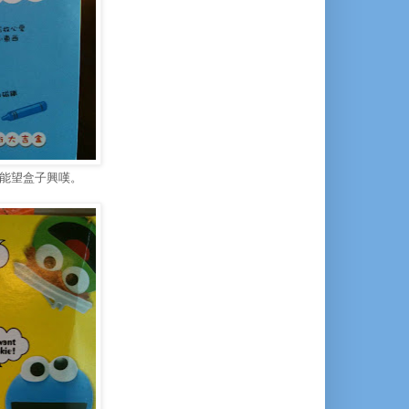
.只能望盒子興嘆。