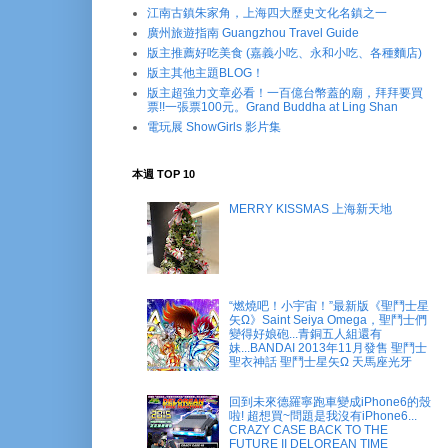
江南古鎮朱家角，上海四大歷史文化名鎮之一
廣州旅遊指南 Guangzhou Travel Guide
版主推薦好吃美食 (嘉義小吃、永和小吃、各種麵店)
版主其他主題BLOG！
版主超強力文章必看！一百億台幣蓋的廟，拜拜要買
票!!一張票100元。Grand Buddha at Ling Shan
電玩展 ShowGirls 影片集
本週 TOP 10
MERRY KISSMAS 上海新天地
“燃燒吧！小宇宙！”最新版《聖鬥士星
矢Ω》Saint Seiya Omega，聖鬥士們
變得好娘砲...青銅五人組還有
妹...BANDAI 2013年11月發售 聖鬥士
聖衣神話 聖鬥士星矢Ω 天馬座光牙
回到未來德羅寧跑車變成iPhone6的殼
啦! 超想買~問題是我沒有iPhone6...
CRAZY CASE BACK TO THE
FUTURE II DELOREAN TIME