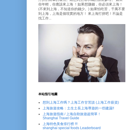
你年輕，你應該來上海 ！如果想賺錢，你必須來上海！
(不來到上海，不知道你的錢少。) 如果怕吃苦，千萬不要
到上海，上海是個現實的地方！ 來上海打拼吧！不論是
找工作...
本站指引地圖
想到上海工作嗎？上海工作甘苦談 (上海工作薪資)
上海旅遊攻略：土生土長上海導遊的一些建議!!
上海旅遊指南 / 上海自助旅遊超簡單！
Shanghai Travel Guide
上海特色美食排行榜 !!!
shanghai special foods Leaderboard