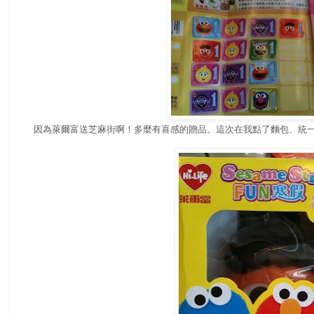
因為萊爾富送芝麻街啊！多麼有喜感的贈品。這次在我點了麵包、統一