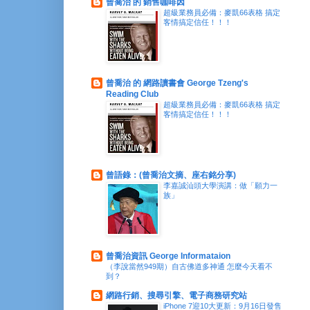
曾喬治 的 銷售咖啡因
超級業務員必備：麥凱66表格 搞定
客情搞定信任！！！
曾喬治 的 網路讀書會 George Tzeng's
Reading Club
超級業務員必備：麥凱66表格 搞定
客情搞定信任！！！
曾語錄：(曾喬治文摘、座右銘分享)
李嘉誠汕頭大學演講：做「願力一
族」
曾喬治資訊 George Informataion
（李說當然949期）自古佛道多神通 怎麼今天看不
到？
網路行銷、搜尋引擎、電子商務研究站
iPhone 7迎10大更新：9月16日發售