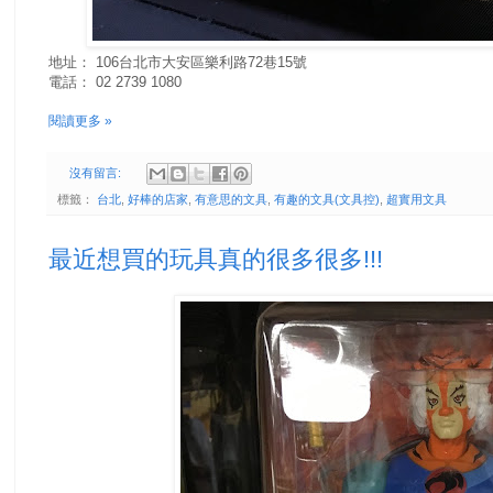
地址：
106台北市大安區樂利路72巷15號
電話：
02 2739 1080
閱讀更多 »
沒有留言:
標籤：
台北
,
好棒的店家
,
有意思的文具
,
有趣的文具(文具控)
,
超實用文具
最近想買的玩具真的很多很多!!!