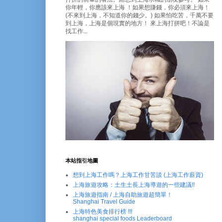
你年輕，你應該來上海 ！如果想賺錢，你必須來上海！
(不來到上海，不知道你的錢少。) 如果怕吃苦，千萬不要
到上海，上海是個現實的地方！ 來上海打拼吧！不論是
找工作...
本站指引地圖
想到上海工作嗎？上海工作甘苦談 (上海工作薪資)
上海旅遊攻略：土生土長上海導遊的一些建議!!
上海旅遊指南 / 上海自助旅遊超簡單！
Shanghai Travel Guide
上海特色美食排行榜 !!!
shanghai special foods Leaderboard