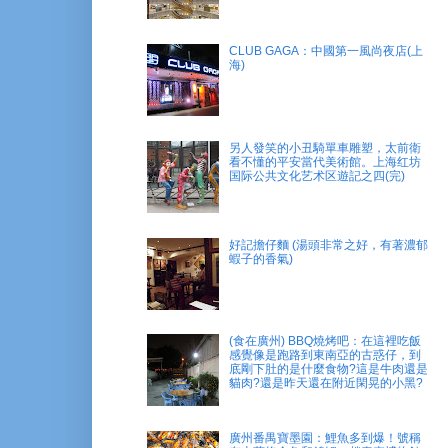
CLUB GAGA：中國第一風尚夜店(上
海)
另人發笑的小丑騎單車雕塑，太前衛
看不懂的平安當代美術館。上海红坊
国际公共文化艺术区遊記之四(完)
好記擔仔麵 (湯頭非常之好，有著濃郁
蝦子的香氣)
(食在廣州) BBQ燒烤吧：在這裡吃飯
感覺像是跑路到東南亞的古惑仔，到
底剛下肚的是什麼食物?這是牛肉還是
貓肉?還是昨天還在附近閑晃的小黑?
廣州番禺寶墨園：鯉魚多到爆！號稱