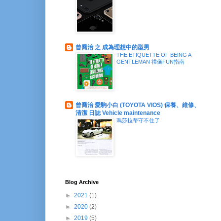
曾喬治 之 成為理想中的型男
THE ETIQUETTE OF BEING A
GENTLEMAN 禮儀FUN指南
曾喬治 愛駒小白 (TOYOTA VIOS) 保養、維修、
清潔 日誌 Vehicle maintenance
瑪莎拉蒂守不住了
Blog Archive
►
2021
(1)
►
2020
(2)
►
2019
(5)