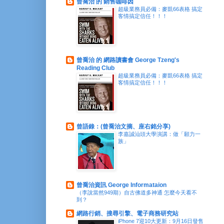
曾喬治 的 銷售咖啡因
超級業務員必備：麥凱66表格 搞定
客情搞定信任！！！
曾喬治 的 網路讀書會 George Tzeng's
Reading Club
超級業務員必備：麥凱66表格 搞定
客情搞定信任！！！
曾語錄：(曾喬治文摘、座右銘分享)
李嘉誠汕頭大學演講：做「願力一
族」
曾喬治資訊 George Informataion
（李說當然949期）自古佛道多神通 怎麼今天看不
到？
網路行銷、搜尋引擎、電子商務研究站
iPhone 7迎10大更新：9月16日發售