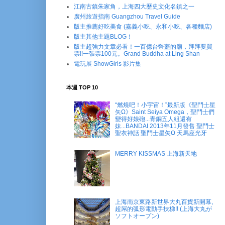
江南古鎮朱家角，上海四大歷史文化名鎮之一
廣州旅遊指南 Guangzhou Travel Guide
版主推薦好吃美食 (嘉義小吃、永和小吃、各種麵店)
版主其他主題BLOG！
版主超強力文章必看！一百億台幣蓋的廟，拜拜要買
票!!一張票100元。Grand Buddha at Ling Shan
電玩展 ShowGirls 影片集
本週 TOP 10
“燃燒吧！小宇宙！”最新版《聖鬥士星
矢Ω》Saint Seiya Omega，聖鬥士們
變得好娘砲...青銅五人組還有
妹...BANDAI 2013年11月發售 聖鬥士
聖衣神話 聖鬥士星矢Ω 天馬座光牙
MERRY KISSMAS 上海新天地
上海南京東路新世界大丸百貨新開幕,
超屌的弧形電動手扶梯!! (上海大丸が
ソフトオープン)