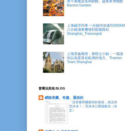
有十萬條金魚和錦鯉。趙泰來博物館
Baomo Garden
上海磁浮列車 一分鐘內加速到300KM
八分鐘浦東機場到龍陽路站
Shanghai_Transrapid
上海英倫風情，泰晤士小鎮：一個讓
你以為置身在歐洲的地方。Thames
Town Shanghai
曾喬治其他 BLOG
網路美圖、有趣、通俗的
「沒有黨和國家的好政策，就沒有
范冰冰！」范冰冰公開道歉信（全
文）