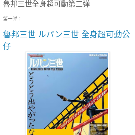
魯邦三世全身超可動第二弹
第一弹：
魯邦三世 ルパン三世 全身超可動公
仔