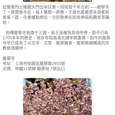
從龍華烈士陵園大門出來往東一拐就是千年古剎——龍華寺
了。買票進寺后，每人獲贈一把香。于是也跟著眾多游客和
香客一起，在香爐點燃后，分別敬奉在如來佛祖和觀音菩薩
前。
相傳龍華寺始建于三國，吳王孫權為其母所修，距今已有
1700多年的歷史，現存寺院為清光緒年間重建。如今的龍華
寺早已成為了以古寺、古塔、龍華廟會、龍華晚鐘構成的宗
教旅游勝地。
龍華寺
地址：上海市徐匯區龍華路2853號
交通：地鐵11號線 龍華站 2號出口