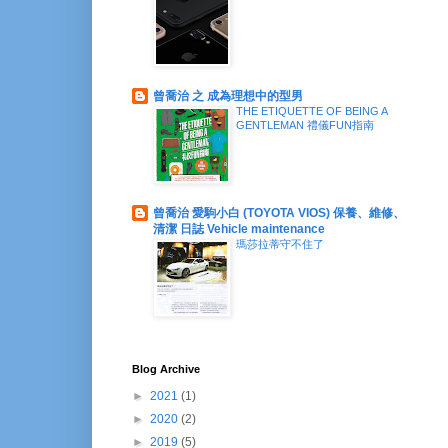
曾喬治 之 成為理想中的型男
THE ETIQUETTE OF BEING A
GENTLEMAN 禮儀FUN指南
曾喬治 愛駒小白 (TOYOTA VIOS) 保養、維修、
清潔 日誌 Vehicle maintenance
瑪莎拉蒂守不住了
Blog Archive
►
2021
(1)
►
2020
(2)
►
2019
(5)