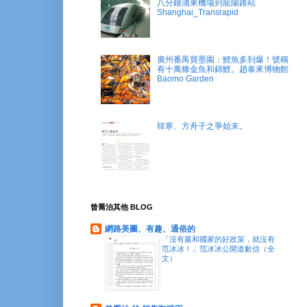
八分鐘浦東機場到龍陽路站
Shanghai_Transrapid
廣州番禺寶墨園：鯉魚多到爆！號稱
有十萬條金魚和錦鯉。趙泰來博物館
Baomo Garden
韓寒、方舟子之爭始末。
曾喬治其他 BLOG
網路美圖、有趣、通俗的
「沒有黨和國家的好政策，就沒有
范冰冰！」范冰冰公開道歉信（全
文）