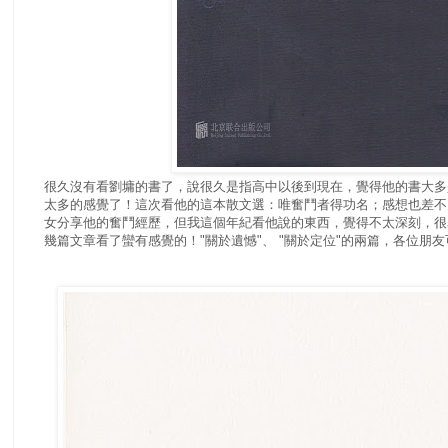
很久沒有看劉墉的書了，說很久是指高中以後到現在，覺得他的書大多
太多的感覺了！這次看他的這本散文選：唯奮鬥者得功名；感想也差不
女分享他的奮鬥經歷，但我這個年紀看他說的東西，覺得不太深刻，很
幾篇文章看了蠻有感覺的！"關於遺憾"、 "關於定位"的兩篇，各位朋