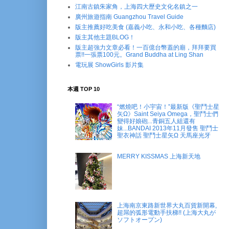
江南古鎮朱家角，上海四大歷史文化名鎮之一
廣州旅遊指南 Guangzhou Travel Guide
版主推薦好吃美食 (嘉義小吃、永和小吃、各種麵店)
版主其他主題BLOG！
版主超強力文章必看！一百億台幣蓋的廟，拜拜要買
票!!一張票100元。Grand Buddha at Ling Shan
電玩展 ShowGirls 影片集
本週 TOP 10
“燃燒吧！小宇宙！”最新版《聖鬥士星
矢Ω》Saint Seiya Omega，聖鬥士們
變得好娘砲...青銅五人組還有
妹...BANDAI 2013年11月發售 聖鬥士
聖衣神話 聖鬥士星矢Ω 天馬座光牙
MERRY KISSMAS 上海新天地
上海南京東路新世界大丸百貨新開幕,
超屌的弧形電動手扶梯!! (上海大丸が
ソフトオープン)