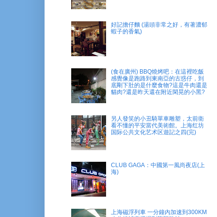
好記擔仔麵 (湯頭非常之好，有著濃郁
蝦子的香氣)
(食在廣州) BBQ燒烤吧：在這裡吃飯
感覺像是跑路到東南亞的古惑仔，到
底剛下肚的是什麼食物?這是牛肉還是
貓肉?還是昨天還在附近閑晃的小黑?
另人發笑的小丑騎單車雕塑，太前衛
看不懂的平安當代美術館。上海红坊
国际公共文化艺术区遊記之四(完)
CLUB GAGA：中國第一風尚夜店(上
海)
上海磁浮列車 一分鐘內加速到300KM