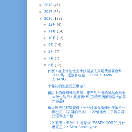
►
2018
(46)
►
2017
(35)
▼
2016
(183)
►
12月
(4)
►
11月
(14)
►
10月
(13)
►
9月
(14)
►
8月
(7)
►
7月
(7)
▼
6月
(12)
什麼！在上海迪士尼小鎮開店光入場費就要台幣
1000萬，還沒算租金！DISNEYTOWN
,SHANG...
小雜誌的生意要怎麼做?
傳說中的蘇州誠品書局：想不到台灣的誠品會員卡
大陸也能用！真是爽~!!! (面積五個足球場大的蘇
州誠品)
重大經濟犯都這麼做！十分鐘讓你看懂如何掏空一
間公司 《公司的品格》：22個案例，了解公司
治理和上市櫃...
《 X 戰警：天啟》片尾彩蛋 “ESSEX CORP.” 是什
麼意思？X-Men: Apocalypse