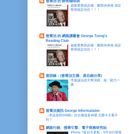
曾喬治 的 銷售咖啡因
超級業務員必備：麥凱66表格 搞定
客情搞定信任！！！
曾喬治 的 網路讀書會 George Tzeng's
Reading Club
超級業務員必備：麥凱66表格 搞定
客情搞定信任！！！
曾語錄：(曾喬治文摘、座右銘分享)
李嘉誠汕頭大學演講：做「願力一
族」
曾喬治資訊 George Informataion
（李說當然949期）自古佛道多神通 怎麼今天看不
到？
網路行銷、搜尋引擎、電子商務研究站
iPhone 7迎10大更新：9月16日發售