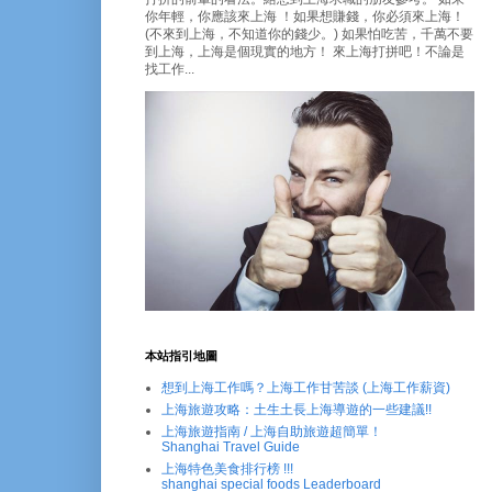
你年輕，你應該來上海 ！如果想賺錢，你必須來上海！
(不來到上海，不知道你的錢少。) 如果怕吃苦，千萬不要
到上海，上海是個現實的地方！ 來上海打拼吧！不論是
找工作...
本站指引地圖
想到上海工作嗎？上海工作甘苦談 (上海工作薪資)
上海旅遊攻略：土生土長上海導遊的一些建議!!
上海旅遊指南 / 上海自助旅遊超簡單！
Shanghai Travel Guide
上海特色美食排行榜 !!!
shanghai special foods Leaderboard