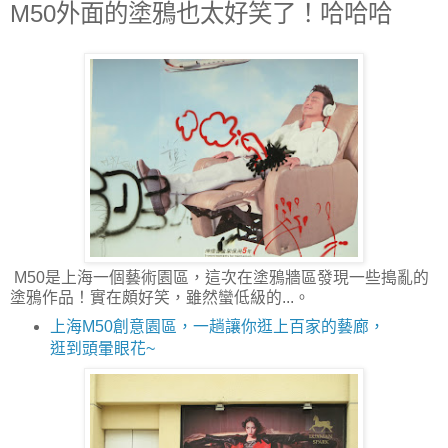
M50外面的塗鴉也太好笑了！哈哈哈
M50是上海一個藝術園區，這次在塗鴉牆區發現一些搗亂的
塗鴉作品！實在頗好笑，雖然蠻低級的...。
上海M50創意園區，一趟讓你逛上百家的藝廊，
逛到頭暈眼花~