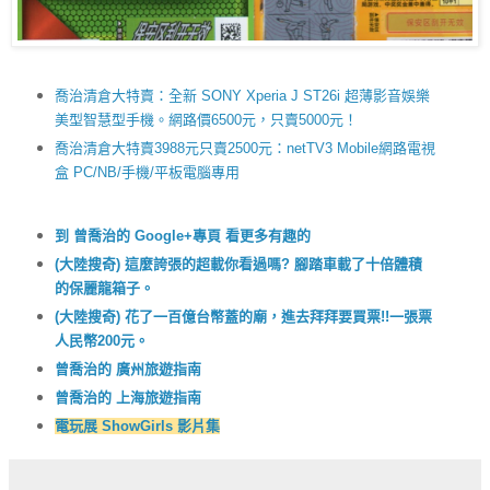
喬治清倉大特賣：全新 SONY Xperia J ST26i 超薄影音娛樂
美型智慧型手機。網路價6500元，只賣5000元！
喬治清倉大特賣3988元只賣2500元：netTV3 Mobile網路電視
盒 PC/NB/手機/平板電腦專用
到 曾喬治的 Google+專頁 看更多有趣的
(大陸搜奇) 這麼誇張的超載你看過嗎? 腳踏車載了十倍體積
的保麗龍箱子。
(大陸搜奇) 花了一百億台幣蓋的廟，進去拜拜要買票!!一張票
人民幣200元。
曾喬治的 廣州旅遊指南
曾喬治的 上海旅遊指南
電玩展 ShowGirls 影片集