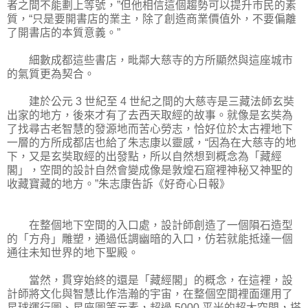
者之間不能劃上等號，”但他相信這個趨勢可以提升市民的素
質，“只是要開書店的業主，除了創造商業價值外，不要偏離
了開書店的本質意義。”
細數成都這些書店，毗鄰大慈寺的方所顯然與這座城市
的氣質更為契合。
建於公元 3 世紀至 4 世紀之間的大慈寺是三藏法師玄奘
出家的地方，後來才有了去西天取經的故事。就像是玄奘為
了找尋古老智慧的發源地而苦心勞志，恰好位於太古裡地下
一層的方所成都店也給了朱志康以靈感，“因為在大慈寺的地
下，又是玄奘取經的出發點，所以自然想到概念為「藏經
閣」，空間的設計自然會變成像是敦煌石窟裡神秘又神聖的
收藏寶藏的地方。”朱志康告訴《好奇心日報》
在整個地下空間的入口處，設計師創造了一個隕石造型
的「方舟」雕塑，通過低調幽暗的入口，仿若就能抵達一個
通往未知世界的地下聖殿。
當然，貫穿始終的還是「藏經閣」的概念，在這裡，設
計師將文化與智慧比作浩瀚的宇宙，在整個空間裡面運用了
星球運行圖、星座圖等元素，超過 5000 平米的超大空間，搭