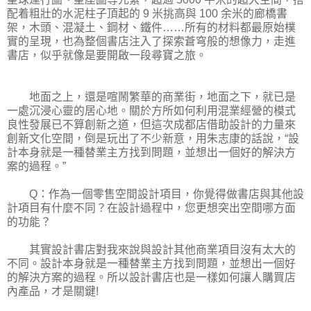
配着粗壯的水泥柱子頂起的 9 米挑高與 100 余米的廊橋書
架，木頭、混凝土、鋼材、鐵件……所有的材料都最原始樸
實的呈現，也為整個書店注入了探索蒼穹般的想像力，走進
書店，似乎就像是要開啟一段尋寶之旅。
地面之上，還是喧鬧繁華的商業街，地面之下，就已是
一處沉浸心靈的居心地。關於方所如何利用混業經營的模式
良性發展已不算創新之道，但這次成都店借助設計的力量來
創新文化空間，倒是玩出了不少新意，用朱志康的話說，“設
計本身就是一種替業主方找到問題，並想出一個好的解決方
案的過程。”
Q：作為一個零售空間設計項目，你覺得做書店與其他設
計項目有什麼不同？在設計過程中，您更想突出空間哪方面
的功能？
其實設計書店對我來說與設計其他商業項目沒有太大的
不同。設計本身就是一種替業主方找到問題，並想出一個好
的解決方案的過程。所以設計書店也是一樣如何讓人購買店
內產品，才是關鍵!