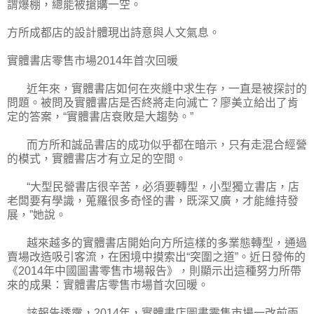
謂爆棚，總能被搶購一空。
方所成都店的設計體現出詩意與人文氣息。
實體書店零售市場2014年首次回暖
近年來，實體書店如何在夾縫中求生存，一直是被探討的
問題。被問及實體書店是否終將走向滅亡？廖美立給出了肯
定的答案，“實體書店衰敗是大趨勢。”
而方所和誠品書店的成功似乎都在暗示，只有走混合經營
的模式，實體書店才有立足的空間。
“大型民營書店很辛苦，必須要轉型，小型獨立書店，店
老闆要有學識，蒐羅很多奇怪的書，既深又廣，才能維持發
展，”她說。
越來越多的實體書店開始向方所這樣的多業態轉型，通過
賣場改造吸引客流，在困境中摸索出“突圍之道”。近日發佈的
《2014年中國圖書零售市場報告》，則顯示出這種努力所帶
來的成果：實體書店零售市場首次回暖。
該報告透露，2014年，實體書店圖書零售市場一改前兩