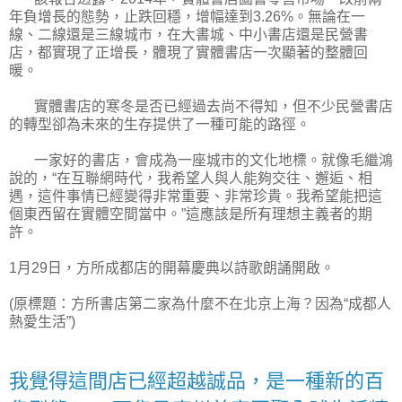
年負增長的態勢，止跌回穩，增幅達到3.26%。無論在一
線、二線還是三線城市，在大書城、中小書店還是民營書
店，都實現了正增長，體現了實體書店一次顯著的整體回
暖。
實體書店的寒冬是否已經過去尚不得知，但不少民營書店
的轉型卻為未來的生存提供了一種可能的路徑。
一家好的書店，會成為一座城市的文化地標。就像毛繼鴻
說的，“在互聯網時代，我希望人與人能夠交往、邂逅、相
遇，這件事情已經變得非常重要、非常珍貴。我希望能把這
個東西留在實體空間當中。”這應該是所有理想主義者的期
許。
1月29日，方所成都店的開幕慶典以詩歌朗誦開啟。
(原標題：方所書店第二家為什麼不在北京上海？因為“成都人
熱愛生活”)
我覺得這間店已經超越誠品，是一種新的百