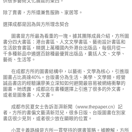
供很多藝術文化展延的東西。”
除了賣書，方所還兼售服飾、家居等。
選擇成都是因為與方所理念契合
圖書是方所最為看重的一塊。據其團隊成員介紹，方所圖
書分四大書區：港台書區、人文文學書區、藝術設計書區和
生活飲食書區，精選上萬種國內外港台出版品，每個月從一
千多種新品中遴選百餘種最優質出版品，囊括人文、文學、
藝術、生活等。
在成都方所的圖書結構中，以藝術、文學為核心，引進版
圖書占比高達40%。台版書分為生活、美學、文學類，經營
誠品書店的經驗讓廖美立深知如何避開最容易被網絡衝擊的
圖書。她透露，成都店在書種選擇上引進了很多的外文書，
或者是圖象書、人文書。
成都市民夏女士告訴澎湃新聞（www.thepaper.cn）記
者，方所的書偏文藝清新范兒，很多日版、台版圖書在別家
書店很少見到，或者很少放在顯眼的位置。
小眾主義路線是方所一貫堅持的選書策略。據瞭解，方所