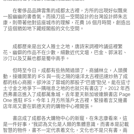
在奢侈品品牌雲集的成都太古裡，方所的出現好似飄來
一股幽幽的書香氣。而操刀這一空間設計的台灣設計師朱志
康，則帶著他對這座城市的理解，花費 16 個月時間，創造出
了這個猶如地下藏經閣般的文化空間。
成都歷來是出文人雅士之地，唐詩宋詞裡吟誦這裡繁
花、幽僻的作品不在少數，細數近代文壇，巴金、郭沫若、
沙汀以及艾蕪也都是蜀中高手。
但時至今日，成都有些熱鬧過頭了，商舖林立，人頭攢
動，接連開業的 IFS 與一街之隔的遠洋太古裡迅速炒熱了成
都的核心商圈，卻沖淡了蓉城的那股子“巴適”勁兒。能在這寸
土寸金之地爭下一隅喘息之地的也就只有書店了，2012 年西
西弗書店進入了成都萬象城，去年夏天新加坡連鎖書店 Page
One 進駐 IFS，今年 1 月方所落戶太古裡，緊接着言又幾書
店年底又要在凱德天府的購物中心裡開張。
書店成了成都各大購物中心的新寵，在朱志康看來，這
是一件好事，“我認為文化是人類的集體意識，而書本是記載
智慧的物件，書不一定代表着文化，文化也不是只有書，兩