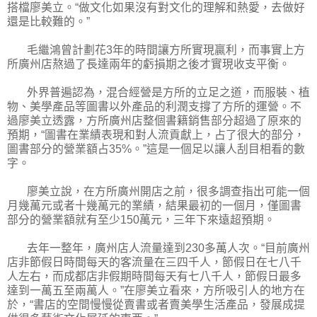
搭檔廖美立。“做文化如果沒有對文化的理解和熱愛，去做好
還是比較難的。”
毛繼鴻曾計劃花3年的時間讓方所實現贏利，而事實上方
所廣州店熬過了長達兩年的虧損期之後才實現收支平衡。
外界普遍認為，混合經營是方所的立足之道，而服裝、植
物、美學產品等圖書以外產品的利潤支撐了方所的運營。不
過廖美立透露，方所廣州店整個書籍銷售部分超過了原來的
預期，“圖書在業績表現和對人流貢獻上，占了很大的部分，
圖書部分的營業額占35%。”這是一個足以讓人刮目相看的數
字。
廖美立說，在方所廣州開店之前，很多調查指出可能一個
月幾萬元或者十幾萬元的業績，結果最初的一個月，僅圖書
部分的營業額就有至少150萬元，三年下來遠超預期。
去年一整年，廣州店人流量達到230多萬人次。“目前廣州
店非節假日時間每天的客流量在三四千人，節假日在七八千
人左右，而成都店非假期時間每天有七八千人，節假日最多
達到一萬五至兩萬人。”在廖美立看來，方所吸引人的地方在
於，“書店的空間慢慢從賣書或者賣美學生活產品，發展成提