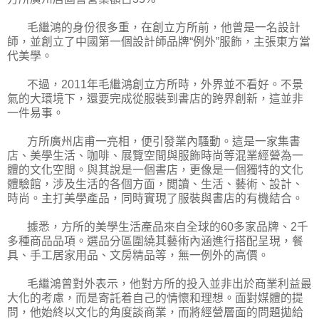
毛繼鴻的身份很多重，在創立方所前，他曾是一名設計
師，並創立了中國第一個設計師品牌“例外”服飾，主張東方當
代美學。
不過，2011年毛繼鴻創立方所時，外界並不看好。不景
氣的大環境下，還要完成從服裝到書店的跨界創新，這並非
一件易事。
方所廣州店甫一亮相，便引發業內騷動。這是一家集書
店、美學生活、咖啡、展覽空間與服飾時尚等混業經營為一
體的文化空間。與其說是一個書店，更像是一個獨特的文化
體驗館，涉及生活的各個方面，閲讀、生活、藝術、設計、
時尚。主打美學產品，同時實現了服裝與書店的有機結合。
據悉，方所的美學生活產品來自全球的60多家品牌、2千
多種商品品項。選品分區圍繞其藝術內涵進行搭配呈現，餐
具、手工居家用品、文房精品等，無一例外的高價。
毛繼鴻曾對外表示，他對方所的投入並非出於商業利益最
大化的考慮，而是寄託着自己的情懷和理想。面對媒體的提
問，他始終以文化的角度談商業，而將經營層面的問題拋給