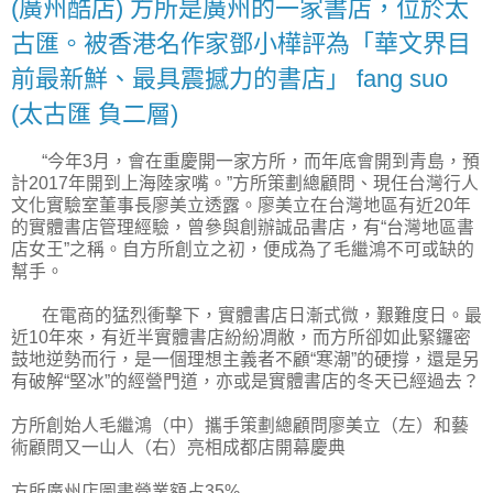
(廣州酷店) 方所是廣州的一家書店，位於太
古匯。被香港名作家鄧小樺評為「華文界目
前最新鮮、最具震撼力的書店」 fang suo
(太古匯 負二層)
“今年3月，會在重慶開一家方所，而年底會開到青島，預
計2017年開到上海陸家嘴。”方所策劃總顧問、現任台灣行人
文化實驗室董事長廖美立透露。廖美立在台灣地區有近20年
的實體書店管理經驗，曾參與創辦誠品書店，有“台灣地區書
店女王”之稱。自方所創立之初，便成為了毛繼鴻不可或缺的
幫手。
在電商的猛烈衝擊下，實體書店日漸式微，艱難度日。最
近10年來，有近半實體書店紛紛凋敝，而方所卻如此緊鑼密
鼓地逆勢而行，是一個理想主義者不顧“寒潮”的硬撐，還是另
有破解“堅冰”的經營門道，亦或是實體書店的冬天已經過去？
方所創始人毛繼鴻（中）攜手策劃總顧問廖美立（左）和藝
術顧問又一山人（右）亮相成都店開幕慶典
方所廣州店圖書營業額占35%