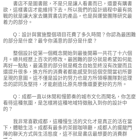
書店不是圖書館，不是只是讓人看書而已，還要有購書
欲，這樣書店才能維持下去。所以我們的設計過程中最有挑
戰的就是讓大家去購買書店的產品，也是與運營團隊研究最
着力的部分。
Q：設計與實施整個項目花費了多久時間？你認為最困難
的部分是什麼？最令你滿意的部分是什麼？
整個設計從第一個概念開始到最後開幕一共花了十六個
月。總共經歷上百次的修改。最困難的部分就是希望如何能
再好一點點，最滿意的部分就是概念自始至終沒有改變而且
還提升很多，進方所的消費者都能感受到這個空間當初所要
呈現的意圖。這不僅是設計的努力也是方所領導團隊對這理
念的認同及堅持，才能創造比原先想像還要更好的方所。
Q：成都一直以休閒和慢節奏的城市文化而聞名，你怎麼
看待這種氛圍，是怎樣將這種地域特徵融入到你的設計中
的？
我非常喜歡成都，這種慢生活的文化才是真正的活在當
下，體驗生活。成都有最多的茶館咖啡廳，成都人的擺龍門
陣的聊天方式與生活態度，這不就是書店最想要的消費群