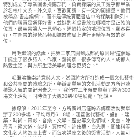
特別成立了專業圖書採購部門，負責採購的員工幾乎都畢業
於名校中文系、外文系，喜歡閲讀，有一定的閲讀量。他們
被稱為“書店編輯”， 而不是傳統實體書店中的採購和陳列。
他們的職責是選擇好書，並斟酌考慮書放在哪裡才是正確的
位置，最容易讓人一見傾心。通過特定的地理位置、顧客喜
好，在圖書的經營品類和擺放佈局上進行更精準有效的定
位。
用毛繼鴻的話說，把第二家店開到成都的原因是“這個城
市誕生了很多詩人、作家、藝術家，很多傳奇的人。成都人
熱愛生活，與方所生活美學的理念更契合。”
毛繼鴻推崇詩意與人文，試圖將方所打造成一個文化藝術
和公共空間的體驗之所，舉辦高質量的文化活動是方所迅速
積聚人氣的關鍵因素之一。“我們在三年時間舉辦了將近300
場文化活動，同時做了大概30到40場展覽，”他說。
據瞭解，2011年至今，方所廣州店僅跨界講座活動就舉
辦了200多場，平均每月6—8場，涵蓋當代藝術、設計、建
築、時尚、電影、音樂、文學、歷史等文化領域，北島、陳
丹青、梁文道、柴靜、賈樟柯、許鞍華、白先勇、閻連科等
文化名人均為座上賓。而每次講座之後的簽書活動，人氣可