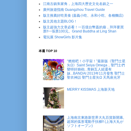
江南古鎮朱家角，上海四大歷史文化名鎮之一
廣州旅遊指南 Guangzhou Travel Guide
版主推薦好吃美食 (嘉義小吃、永和小吃、各種麵店)
版主其他主題BLOG！
版主超強力文章必看！一百億台幣蓋的廟，拜拜要買
票!!一張票100元。Grand Buddha at Ling Shan
電玩展 ShowGirls 影片集
本週 TOP 10
“燃燒吧！小宇宙！”最新版《聖鬥士星
矢Ω》Saint Seiya Omega，聖鬥士們
變得好娘砲...青銅五人組還有
妹...BANDAI 2013年11月發售 聖鬥士
聖衣神話 聖鬥士星矢Ω 天馬座光牙
MERRY KISSMAS 上海新天地
上海南京東路新世界大丸百貨新開幕,
超屌的弧形電動手扶梯!! (上海大丸が
ソフトオープン)