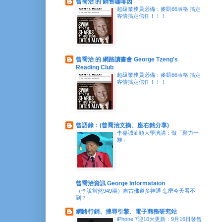
曾喬治 的 銷售咖啡因
超級業務員必備：麥凱66表格 搞定
客情搞定信任！！！
曾喬治 的 網路讀書會 George Tzeng's
Reading Club
超級業務員必備：麥凱66表格 搞定
客情搞定信任！！！
曾語錄：(曾喬治文摘、座右銘分享)
李嘉誠汕頭大學演講：做「願力一
族」
曾喬治資訊 George Informataion
（李說當然949期）自古佛道多神通 怎麼今天看不
到？
網路行銷、搜尋引擎、電子商務研究站
iPhone 7迎10大更新：9月16日發售