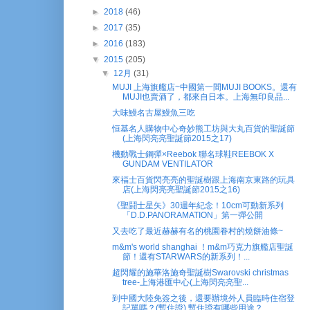
►
2018
(46)
►
2017
(35)
►
2016
(183)
▼
2015
(205)
▼
12月
(31)
MUJI 上海旗艦店~中國第一間MUJI BOOKS。還有
MUJI也賣酒了，都來自日本。上海無印良品...
大味鰻名古屋鰻魚三吃
恒基名人購物中心奇妙熊工坊與大丸百貨的聖誕節
(上海閃亮亮聖誕節2015之17)
機動戰士鋼彈×Reebok 聯名球鞋REEBOK X
GUNDAM VENTILATOR
來福士百貨閃亮亮的聖誕樹跟上海南京東路的玩具
店(上海閃亮亮聖誕節2015之16)
《聖鬪士星矢》30週年紀念！10cm可動新系列
「D.D.PANORAMATION」第一彈公開
又去吃了最近赫赫有名的桃園眷村的燒餅油條~
m&m's world shanghai ！m&m巧克力旗艦店聖誕
節！還有STARWARS的新系列！...
超閃耀的施華洛施奇聖誕樹Swarovski christmas
tree-上海港匯中心(上海閃亮亮聖...
到中國大陸免簽之後，還要辦境外人員臨時住宿登
記單嗎？(暫住證) 暫住證有哪些用途？