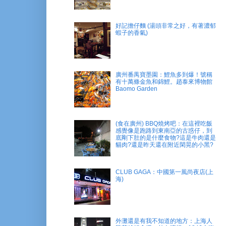
好記擔仔麵 (湯頭非常之好，有著濃郁
蝦子的香氣)
廣州番禺寶墨園：鯉魚多到爆！號稱
有十萬條金魚和錦鯉。趙泰來博物館
Baomo Garden
(食在廣州) BBQ燒烤吧：在這裡吃飯
感覺像是跑路到東南亞的古惑仔，到
底剛下肚的是什麼食物?這是牛肉還是
貓肉?還是昨天還在附近閑晃的小黑?
CLUB GAGA：中國第一風尚夜店(上
海)
外灘還是有我不知道的地方：上海人