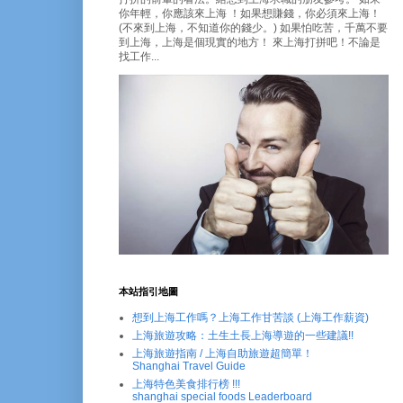
你年輕，你應該來上海 ！如果想賺錢，你必須來上海！
(不來到上海，不知道你的錢少。) 如果怕吃苦，千萬不要
到上海，上海是個現實的地方！ 來上海打拼吧！不論是
找工作...
本站指引地圖
想到上海工作嗎？上海工作甘苦談 (上海工作薪資)
上海旅遊攻略：土生土長上海導遊的一些建議!!
上海旅遊指南 / 上海自助旅遊超簡單！
Shanghai Travel Guide
上海特色美食排行榜 !!!
shanghai special foods Leaderboard