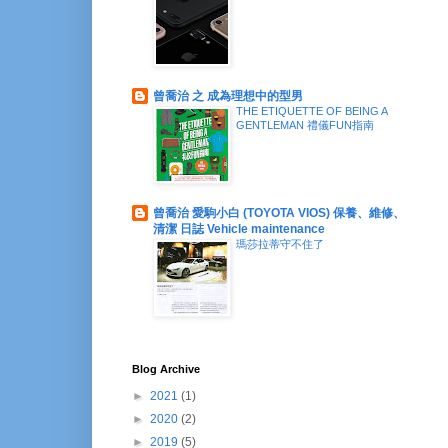
曾喬治 之 成為理想中的型男
THE ETIQUETTE OF BEING A
GENTLEMAN 禮儀FUN指南
曾喬治 愛駒小白 (TOYOTA VIOS) 保養、維修、
清潔 日誌 Vehicle maintenance
瑪莎拉蒂守不住了
Blog Archive
►
2021
(1)
►
2020
(2)
►
2019
(5)