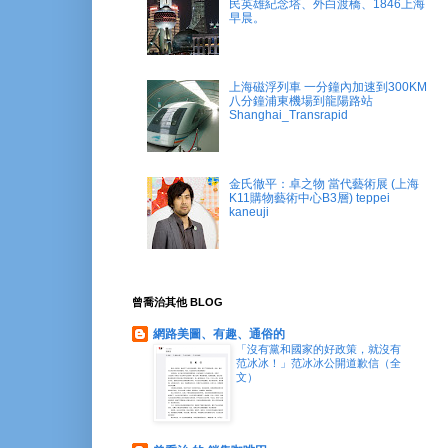
民英雄紀念塔、外白渡橋、1846上海
早晨。
上海磁浮列車 一分鐘內加速到300KM
八分鐘浦東機場到龍陽路站
Shanghai_Transrapid
金氏徹平：卓之物 當代藝術展 (上海
K11購物藝術中心B3層) teppei
kaneuji
曾喬治其他 BLOG
網路美圖、有趣、通俗的
「沒有黨和國家的好政策，就沒有
范冰冰！」范冰冰公開道歉信（全
文）