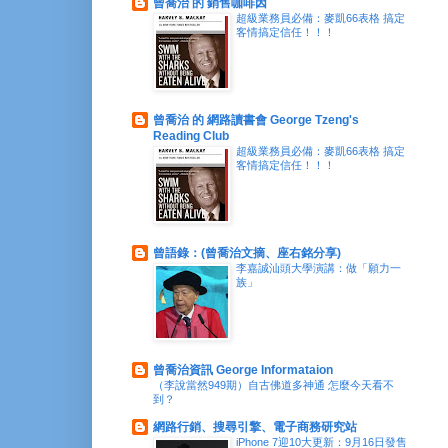
曾喬治 的 銷售咖啡因
超級業務員必備：麥凱66表格 搞定
客情搞定信任！！！
曾喬治 的 網路讀書會 George Tzeng's
Reading Club
超級業務員必備：麥凱66表格 搞定
客情搞定信任！！！
曾語錄：(曾喬治文摘、座右銘分享)
李嘉誠汕頭大學演講：做「願力一
族」
曾喬治資訊 George Informataion
（李說當然949期）自古佛道多神通 怎麼今天看不
到？
網路行銷、搜尋引擎、電子商務研究站
iPhone 7迎10大更新：9月16日發售