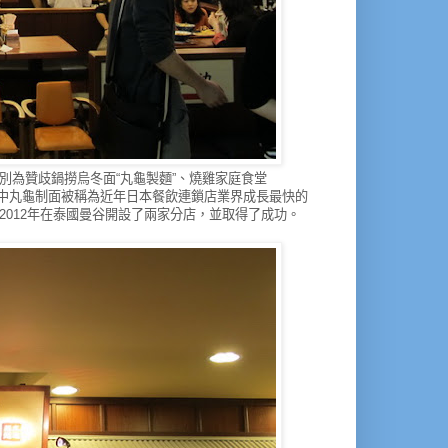
別為贊歧鍋撈烏冬面“丸龜製麵”、燒雞家庭食堂
中丸龜制面被稱為近年日本餐飲連鎖店業界成長最快的
，2012年在泰國曼谷開設了兩家分店，並取得了成功。