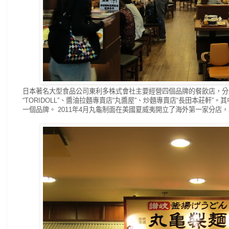
日本著名大型食品公司東利多株式會社主要經營四個品牌的餐飲店，分
“TORIDOLL”、醬油拉麵專賣店“丸醬屋
”、炒麵專賣店“長田本莊軒”。
其
一個品牌。
2011年4月丸龜制面在美國夏威夷開立了海外第一家分店