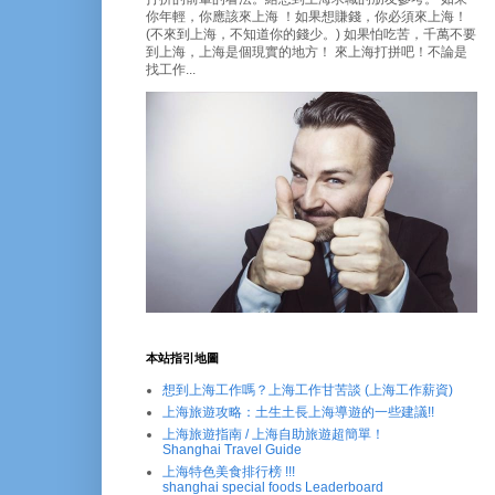
你年輕，你應該來上海 ！如果想賺錢，你必須來上海！
(不來到上海，不知道你的錢少。) 如果怕吃苦，千萬不要
到上海，上海是個現實的地方！ 來上海打拼吧！不論是
找工作...
本站指引地圖
想到上海工作嗎？上海工作甘苦談 (上海工作薪資)
上海旅遊攻略：土生土長上海導遊的一些建議!!
上海旅遊指南 / 上海自助旅遊超簡單！
Shanghai Travel Guide
上海特色美食排行榜 !!!
shanghai special foods Leaderboard