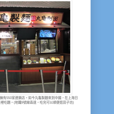
有550家連鎖店。
如今丸龜
製麵
來到中國，在上海日
這裡吃麵。
(地鐵9號線直達，吃完可以順便逛田子坊)