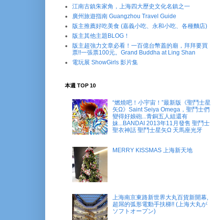
江南古鎮朱家角，上海四大歷史文化名鎮之一
廣州旅遊指南 Guangzhou Travel Guide
版主推薦好吃美食 (嘉義小吃、永和小吃、各種麵店)
版主其他主題BLOG！
版主超強力文章必看！一百億台幣蓋的廟，拜拜要買
票!!一張票100元。Grand Buddha at Ling Shan
電玩展 ShowGirls 影片集
本週 TOP 10
“燃燒吧！小宇宙！”最新版《聖鬥士星
矢Ω》Saint Seiya Omega，聖鬥士們
變得好娘砲...青銅五人組還有
妹...BANDAI 2013年11月發售 聖鬥士
聖衣神話 聖鬥士星矢Ω 天馬座光牙
MERRY KISSMAS 上海新天地
上海南京東路新世界大丸百貨新開幕,
超屌的弧形電動手扶梯!! (上海大丸が
ソフトオープン)