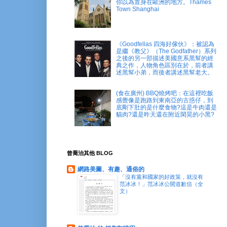
你以為置身在歐洲的地方。Thames
Town Shanghai
《Goodfellas 四海好傢伙》：被認為
是繼《教父》（The Godfather）系列
之後的另一部描述美國意系黑幫的經
典之作，人物角色區別在於，前者講
述黑幫小弟，而後者講述黑幫老大。
(食在廣州) BBQ燒烤吧：在這裡吃飯
感覺像是跑路到東南亞的古惑仔，到
底剛下肚的是什麼食物?這是牛肉還是
貓肉?還是昨天還在附近閑晃的小黑?
曾喬治其他 BLOG
網路美圖、有趣、通俗的
「沒有黨和國家的好政策，就沒有
范冰冰！」范冰冰公開道歉信（全
文）