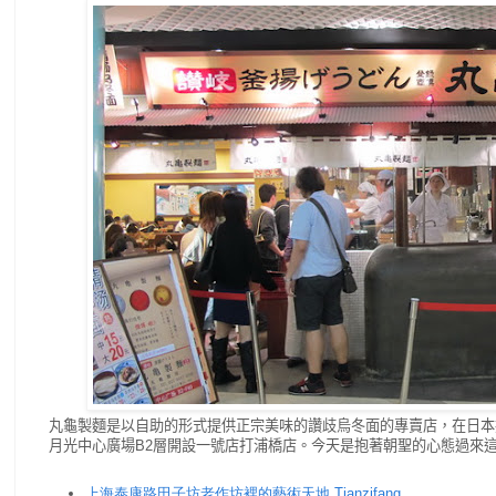
丸龜
製麵
是以自助的形式提供正宗美味的讚歧烏冬面的專賣店，在日本擁
月光中心廣場B2層開設一號店打浦橋店
。今天是抱著朝聖的心態過來
上海泰康路田子坊老作坊裡的藝術天地 Tianzifang