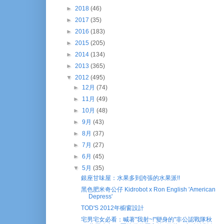
►
2018
(46)
►
2017
(35)
►
2016
(183)
►
2015
(205)
►
2014
(134)
►
2013
(365)
▼
2012
(495)
►
12月
(74)
►
11月
(49)
►
10月
(48)
►
9月
(43)
►
8月
(37)
►
7月
(27)
►
6月
(45)
▼
5月
(35)
銀座甘味屋：水果多到誇張的水果派!!
黑色肥米奇公仔 Kidrobot x Ron English 'American
Depress'
TOD'S 2012年櫥窗設計
宅男宅女必看：喊著"我射~!"變身的"非公認戰隊秋