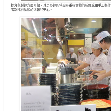
據丸龜製麵方面介紹，其烏冬
麵
的特點是重視食物的新鮮感和手工製作
者親臨廚房般的溫馨和安心。