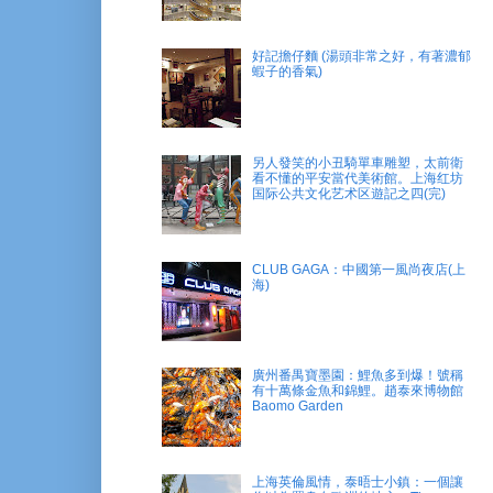
好記擔仔麵 (湯頭非常之好，有著濃郁
蝦子的香氣)
另人發笑的小丑騎單車雕塑，太前衛
看不懂的平安當代美術館。上海红坊
国际公共文化艺术区遊記之四(完)
CLUB GAGA：中國第一風尚夜店(上
海)
廣州番禺寶墨園：鯉魚多到爆！號稱
有十萬條金魚和錦鯉。趙泰來博物館
Baomo Garden
上海英倫風情，泰晤士小鎮：一個讓