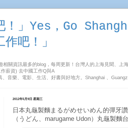
」Yes，Go Shangh
工作吧！」
旅遊相關資訊最多的blog，每周更新！台灣人的上海見聞、上
作薪資) 去中國工作Q與A
影、生活、好書與好地方。Shanghai 、Guangzhou Tr
2012年5月9日 星期三
日本丸龜製麵まるがめせいめん的彈牙讚
（うどん、marugame Udon）丸龜製麵