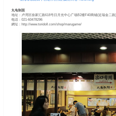
丸龟制面
地址：卢湾区徐家汇路618号日月光中心广场B2楼F40商铺(近瑞金二路
电话：021-60478296
網址：http://www.toridoll.com/shop/marugame/