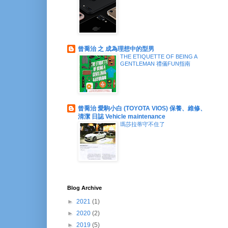
曾喬治 之 成為理想中的型男
THE ETIQUETTE OF BEING A
GENTLEMAN 禮儀FUN指南
曾喬治 愛駒小白 (TOYOTA VIOS) 保養、維修、
清潔 日誌 Vehicle maintenance
瑪莎拉蒂守不住了
Blog Archive
►
2021
(1)
►
2020
(2)
►
2019
(5)