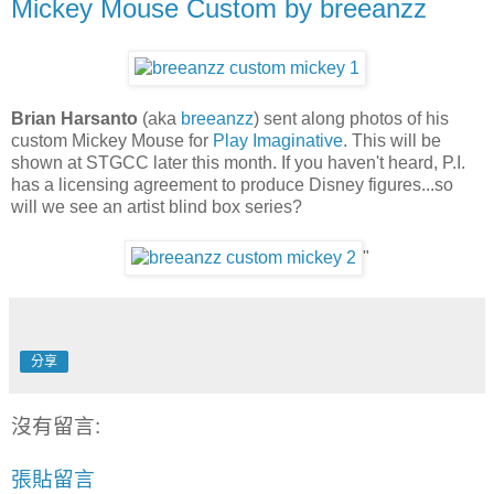
Mickey Mouse Custom by breeanzz
Brian Harsanto
(aka
breeanzz
) sent along photos of his
custom Mickey Mouse for
Play Imaginative
. This will be
shown at STGCC later this month. If you haven't heard, P.I.
has a licensing agreement to produce Disney figures...so
will we see an artist blind box series?
"
分享
沒有留言:
張貼留言