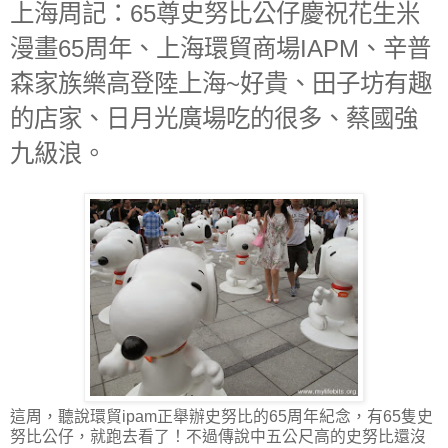
上海周記：65尊史努比公仔慶祝花生米
漫畫65周年、上海環貿商場IAPM、辛普
森家族樂高登陸上海~好貴、田子坊有趣
的店家、日月光廣場吃的很多、蔡國強
九級浪。
這周，聽說環貿ipam正舉辦史努比的65周年紀念，有65隻史
努比公仔，就跑去看了！不過傳說中五公尺高的史努比還沒