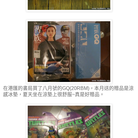
在港匯的書局買了八月號的GQ(20RBM)，本月送的贈品是涼
感冰墊，夏天坐在涼墊上很舒服~真是好贈品。