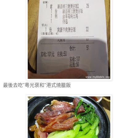
最後去吃"粵光褒和"港式燒臘飯