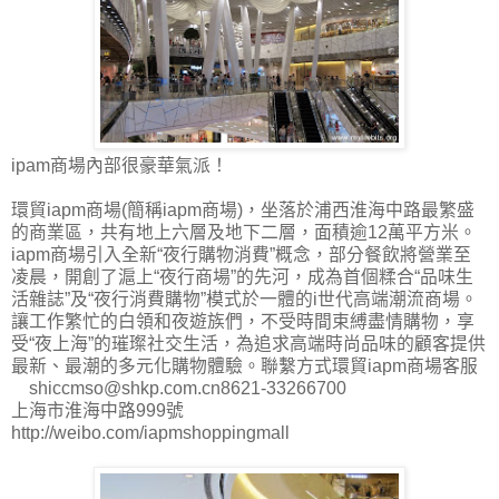
ipam商場內部很豪華氣派！
環貿iapm商場(簡稱iapm商場)，坐落於浦西淮海中路最繁盛
的商業區，共有地上六層及地下二層，面積逾12萬平方米。
iapm商場引入全新“夜行購物消費”概念，部分餐飲將營業至
凌晨，開創了滬上“夜行商場”的先河，成為首個糅合“品味生
活雜誌”及“夜行消費購物”模式於一體的i世代
高端潮流商場。
讓工作繁忙的白領和夜遊族們，不受時間束縛盡情購物，享
受“夜上海”的璀璨社交生活，為追求高端時尚品味的顧客提供
最新、最潮的多元化購物體驗。
聯繫方式
環貿iapm商場客服
shiccmso@shkp.com.cn
8621-33266700
上海市淮海中路999號
http://weibo.com/iapmshoppingmall