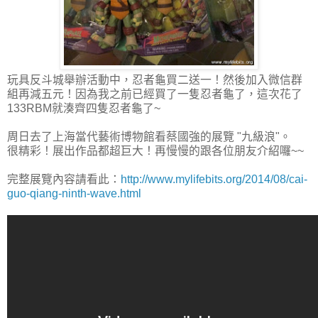
玩具反斗城舉辦活動中，忍者龜買二送一！然後加入微信群
組再減五元！因為我之前已經買了一隻忍者龜了，這次花了
133RBM就湊齊四隻忍者龜了~
周日去了上海當代藝術博物館看蔡國強的展覽 "九級浪"。
很精彩！展出作品都超巨大！再慢慢的跟各位朋友介紹囉~~
完整展覽內容請看此：
http://www.mylifebits.org/2014/08/cai-
guo-qiang-ninth-wave.html