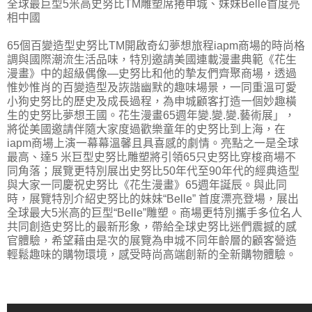
全球最巨型5米高史努比TM雕塑席捲申城、妹妹Belle首度亮
相中國
65個百變造型史努比TM開啟奇幻夢想旅程
iapm商場的時尚格
調與國際潮流生活品味，特別邀請美國連載漫畫典範《花生
漫畫》中的超級偶像—史努比和他的摯友們齊聚商場，透過
惟妙惟肖的百變造型及詼諧幽默
的趣味場景，一同重溫可愛
小狗史努比的歷史及成長過程，為申城顧客打造一個妙趣橫
生的史努比夢想王國。
花生漫畫65週年變.變.變.藝術展」，
將從美國邀請伴隨大家度過歡樂童年的史努比到上海，在
iapm商場上演一幕幕溫馨且具喜感的劇情
。
亮點之一是全球
最高、達5 米巨型史努比雕塑將引領65只史努比穿梭商場不
同角落；展覽更特別展出史努比50年代至90年代的經典造型
與大家一同慶祝史努比
《花生漫畫》65週年誕辰。
與此同
時，展覽特別介紹史努比的妹妹“Belle” 首度漂亮登場，展出
全球最大5米高的巨型“Belle”雕塑。
商場更特別攜手多位名人
共同創造史努比的最新形象，帶給全球史努比迷們震撼的感
官體驗，希望藉由是次的展覽為申城不同年齡層的顧客營造
輕鬆趣味的購物環境
，感受時尚高端創新的全新購物體驗。