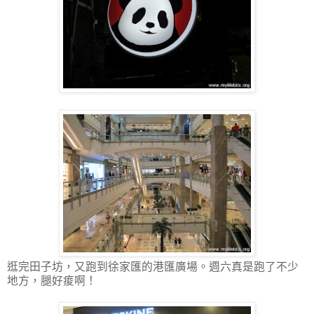
逛完田子坊，又跑到徐家匯的港匯廣場。週六真是跑了不少
地方，腿好痠啊！