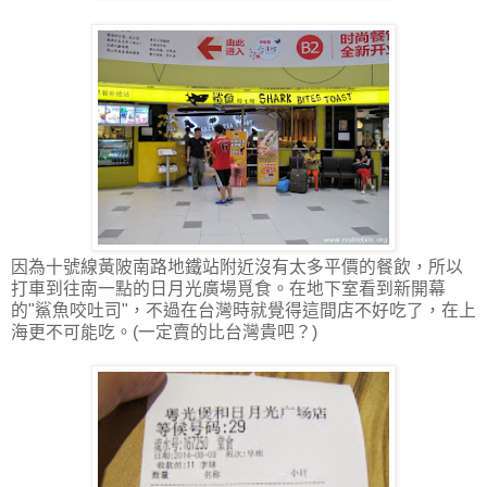
因為十號線黃陂南路地鐵站附近沒有太多平價的餐飲，所以
打車到往南一點的日月光廣場覓食。在地下室看到新開幕
的"鯊魚咬吐司"，不過在台灣時就覺得這間店不好吃了，在上
海更不可能吃。(一定賣的比台灣貴吧？)