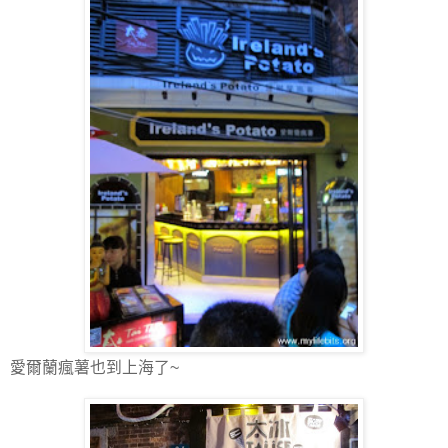
愛爾蘭瘋薯也到上海了~