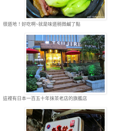
很道地！好吃啊~就是味道稍微鹹了點
這裡有日本一百五十年抹茶老店的旗艦店