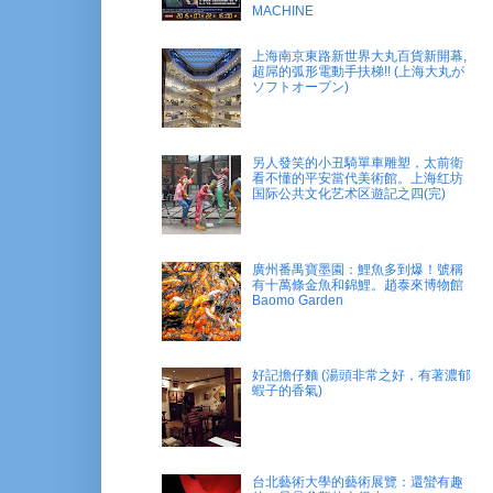
MACHINE
上海南京東路新世界大丸百貨新開幕,
超屌的弧形電動手扶梯!! (上海大丸が
ソフトオープン)
另人發笑的小丑騎單車雕塑，太前衛
看不懂的平安當代美術館。上海红坊
国际公共文化艺术区遊記之四(完)
廣州番禺寶墨園：鯉魚多到爆！號稱
有十萬條金魚和錦鯉。趙泰來博物館
Baomo Garden
好記擔仔麵 (湯頭非常之好，有著濃郁
蝦子的香氣)
台北藝術大學的藝術展覽：還蠻有趣