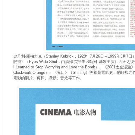
史丹利·庫柏力克（Stanley Kubrick，1928年7月26日－199
眼戒》（Eyes Wide Shut，由湯姆·克魯斯和妮可·基嫚主演）四天之後去世。
I Learned to Stop Worrying and Love the Bomb）、《2001
Clockwork Orange）、《鬼店》（Shining）等都是電影史
電影的製片、剪輯、攝影、音效等工作。