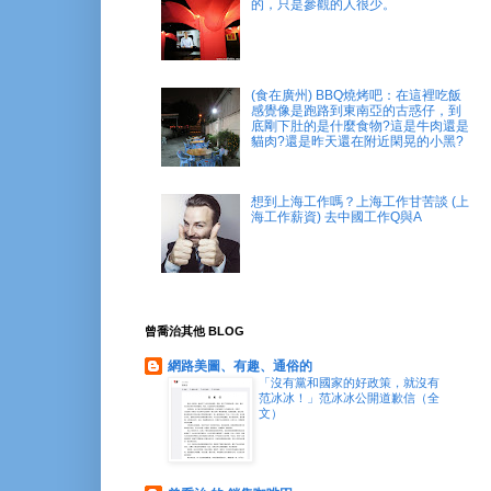
的，只是參觀的人很少。
(食在廣州) BBQ燒烤吧：在這裡吃飯
感覺像是跑路到東南亞的古惑仔，到
底剛下肚的是什麼食物?這是牛肉還是
貓肉?還是昨天還在附近閑晃的小黑?
想到上海工作嗎？上海工作甘苦談 (上
海工作薪資) 去中國工作Q與A
曾喬治其他 BLOG
網路美圖、有趣、通俗的
「沒有黨和國家的好政策，就沒有
范冰冰！」范冰冰公開道歉信（全
文）