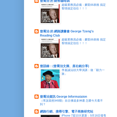
曾喬治 的 銷售咖啡因
超級業務員必備：麥凱66表格 搞定
客情搞定信任！！！
曾喬治 的 網路讀書會 George Tzeng's
Reading Club
超級業務員必備：麥凱66表格 搞定
客情搞定信任！！！
曾語錄：(曾喬治文摘、座右銘分享)
李嘉誠汕頭大學演講：做「願力一
族」
曾喬治資訊 George Informataion
（李說當然949期）自古佛道多神通 怎麼今天看不
到？
網路行銷、搜尋引擎、電子商務研究站
iPhone 7迎10大更新：9月16日發售