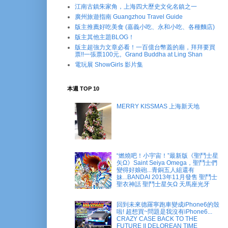
江南古鎮朱家角，上海四大歷史文化名鎮之一
廣州旅遊指南 Guangzhou Travel Guide
版主推薦好吃美食 (嘉義小吃、永和小吃、各種麵店)
版主其他主題BLOG！
版主超強力文章必看！一百億台幣蓋的廟，拜拜要買
票!!一張票100元。Grand Buddha at Ling Shan
電玩展 ShowGirls 影片集
本週 TOP 10
MERRY KISSMAS 上海新天地
“燃燒吧！小宇宙！”最新版《聖鬥士星
矢Ω》Saint Seiya Omega，聖鬥士們
變得好娘砲...青銅五人組還有
妹...BANDAI 2013年11月發售 聖鬥士
聖衣神話 聖鬥士星矢Ω 天馬座光牙
回到未來德羅寧跑車變成iPhone6的殼
啦! 超想買~問題是我沒有iPhone6...
CRAZY CASE BACK TO THE
FUTURE II DELOREAN TIME