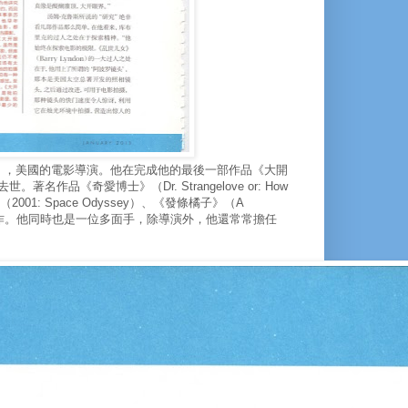
9年3月7日），美國的電影導演。他在完成他的最後一部作品《大開
著名作品《奇愛博士》（Dr. Strangelove or: How
太空漫遊》（2001: Space Odyssey）、《發條橘子》（A
上的經典之作。他同時也是一位多面手，除導演外，他還常常擔任