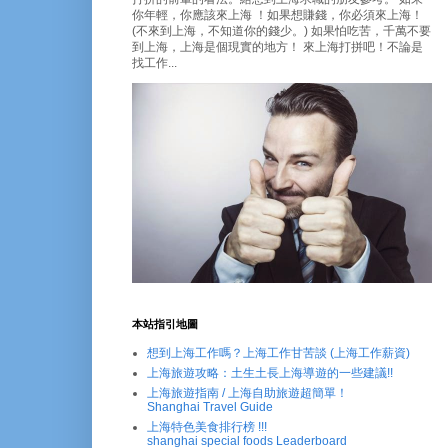
你年輕，你應該來上海 ！如果想賺錢，你必須來上海！
(不來到上海，不知道你的錢少。) 如果怕吃苦，千萬不要
到上海，上海是個現實的地方！ 來上海打拼吧！不論是
找工作...
本站指引地圖
想到上海工作嗎？上海工作甘苦談 (上海工作薪資)
上海旅遊攻略：土生土長上海導遊的一些建議!!
上海旅遊指南 / 上海自助旅遊超簡單！
Shanghai Travel Guide
上海特色美食排行榜 !!!
shanghai special foods Leaderboard