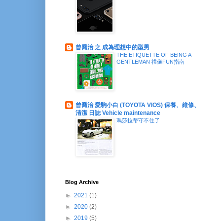
曾喬治 之 成為理想中的型男
THE ETIQUETTE OF BEING A
GENTLEMAN 禮儀FUN指南
曾喬治 愛駒小白 (TOYOTA VIOS) 保養、維修、
清潔 日誌 Vehicle maintenance
瑪莎拉蒂守不住了
Blog Archive
►
2021
(1)
►
2020
(2)
►
2019
(5)