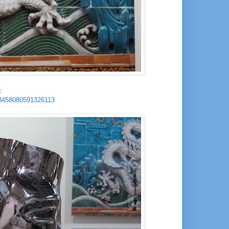
：
88458080591326113