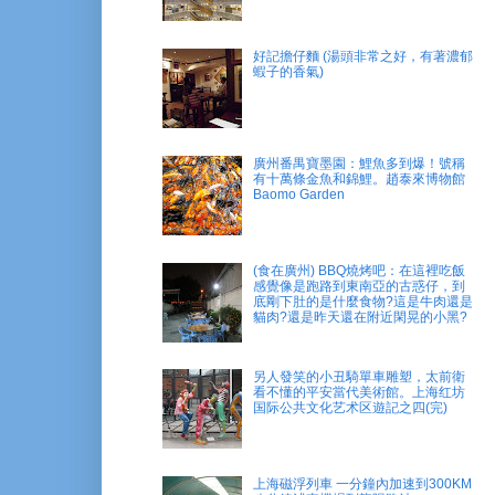
好記擔仔麵 (湯頭非常之好，有著濃郁
蝦子的香氣)
廣州番禺寶墨園：鯉魚多到爆！號稱
有十萬條金魚和錦鯉。趙泰來博物館
Baomo Garden
(食在廣州) BBQ燒烤吧：在這裡吃飯
感覺像是跑路到東南亞的古惑仔，到
底剛下肚的是什麼食物?這是牛肉還是
貓肉?還是昨天還在附近閑晃的小黑?
另人發笑的小丑騎單車雕塑，太前衛
看不懂的平安當代美術館。上海红坊
国际公共文化艺术区遊記之四(完)
上海磁浮列車 一分鐘內加速到300KM