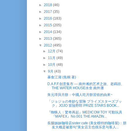
►
2018
(46)
►
2017
(35)
►
2016
(183)
►
2015
(205)
►
2014
(134)
►
2013
(365)
▼
2012
(495)
►
12月
(74)
►
11月
(49)
►
10月
(48)
▼
9月
(43)
暴食江湖 (焦桐 著)
D.A.F.F.创意集市 — 南外滩的艺术之旅、老碼頭、
THE WATER HOUSE水舍.南外灘
朱元璋與月餅：中國人吃月餅習俗的由來~
「ジョジョの奇妙な冒険 プライズスターズブッ
ク」JOJO 冒險野郎 PRIZE STARS BOOK...
『蜘蛛人：驚奇再起』MEDICOM TOY 可動玩具
『MAFEX』No.001 THE AMAZIN...
長腿姊妹咖啡店sister cafe (美女模特的咖啡屋)：朋
友大概是被那句"美女店主也很乐意与客人...