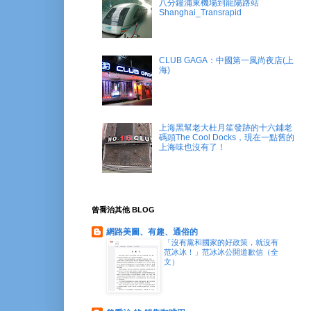
八分鐘浦東機場到龍陽路站
Shanghai_Transrapid
CLUB GAGA：中國第一風尚夜店(上
海)
上海黑幫老大杜月笙發跡的十六鋪老
碼頭The Cool Docks，現在一點舊的
上海味也沒有了！
曾喬治其他 BLOG
網路美圖、有趣、通俗的
「沒有黨和國家的好政策，就沒有
范冰冰！」范冰冰公開道歉信（全
文）