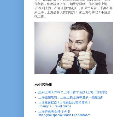
你年輕，你應該來上海 ！如果想賺錢，你必須來上海！
(不來到上海，不知道你的錢少。) 如果怕吃苦，千萬不要
到上海，上海是個現實的地方！ 來上海打拼吧！不論是
找工作...
本站指引地圖
想到上海工作嗎？上海工作甘苦談 (上海工作薪資)
上海旅遊攻略：土生土長上海導遊的一些建議!!
上海旅遊指南 / 上海自助旅遊超簡單！
Shanghai Travel Guide
上海特色美食排行榜 !!!
shanghai special foods Leaderboard