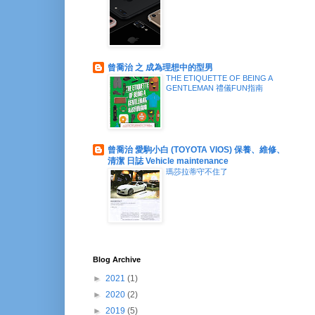
曾喬治 之 成為理想中的型男
THE ETIQUETTE OF BEING A
GENTLEMAN 禮儀FUN指南
曾喬治 愛駒小白 (TOYOTA VIOS) 保養、維修、
清潔 日誌 Vehicle maintenance
瑪莎拉蒂守不住了
Blog Archive
►
2021
(1)
►
2020
(2)
►
2019
(5)