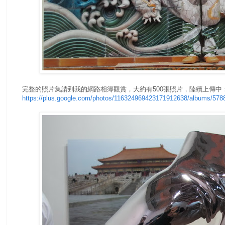
完整的照片集請到我的網路相簿觀賞，大約有500張照片，陸續上傳中
https://plus.google.com/photos/116324969423171912638/albums/57