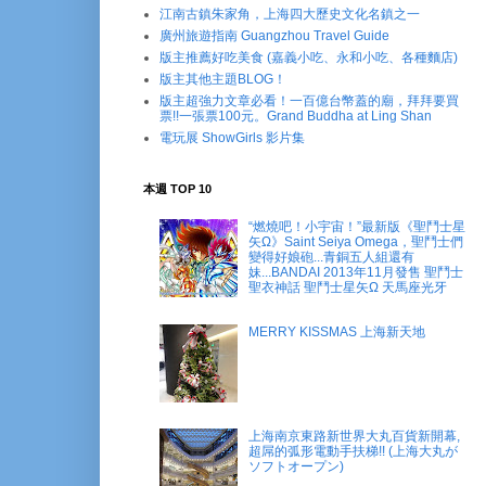
江南古鎮朱家角，上海四大歷史文化名鎮之一
廣州旅遊指南 Guangzhou Travel Guide
版主推薦好吃美食 (嘉義小吃、永和小吃、各種麵店)
版主其他主題BLOG！
版主超強力文章必看！一百億台幣蓋的廟，拜拜要買
票!!一張票100元。Grand Buddha at Ling Shan
電玩展 ShowGirls 影片集
本週 TOP 10
“燃燒吧！小宇宙！”最新版《聖鬥士星
矢Ω》Saint Seiya Omega，聖鬥士們
變得好娘砲...青銅五人組還有
妹...BANDAI 2013年11月發售 聖鬥士
聖衣神話 聖鬥士星矢Ω 天馬座光牙
MERRY KISSMAS 上海新天地
上海南京東路新世界大丸百貨新開幕,
超屌的弧形電動手扶梯!! (上海大丸が
ソフトオープン)