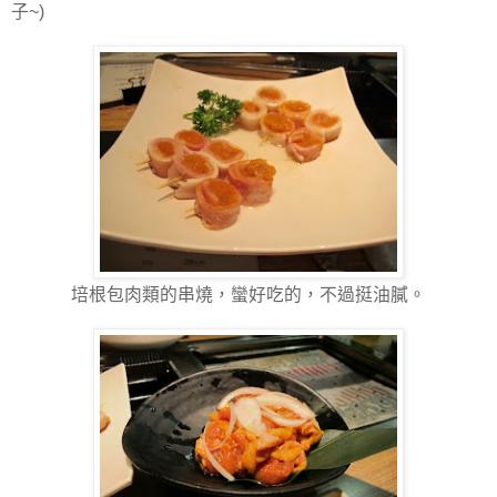
子~)
培根包肉類的串燒，蠻好吃的，不過挺油膩。