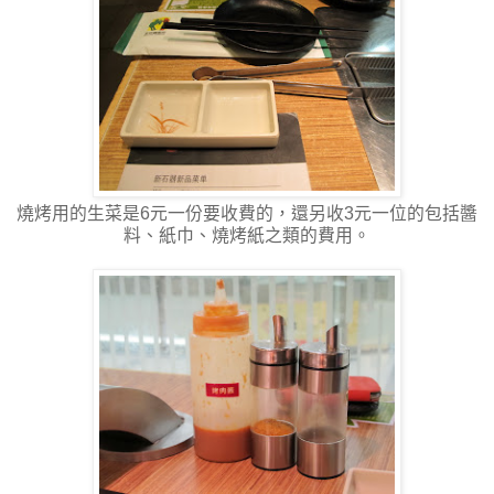
燒烤用的生菜是6元一份要收費的，還另收3元一位的包括醬
料、紙巾、燒烤紙之類的費用。