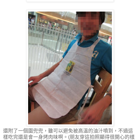
還附了一個圍兜兜，雖可以避免被高溫的油汁噴到，不過這
樣吃完還是會一身烤肉味啊。(朋友穿這拍照顯得很開心的樣