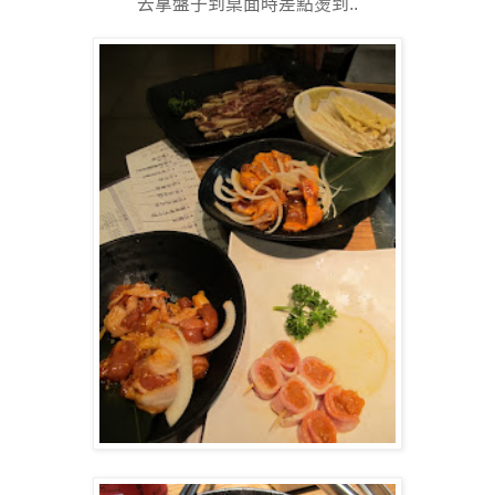
去拿盤子到桌面時差點燙到..