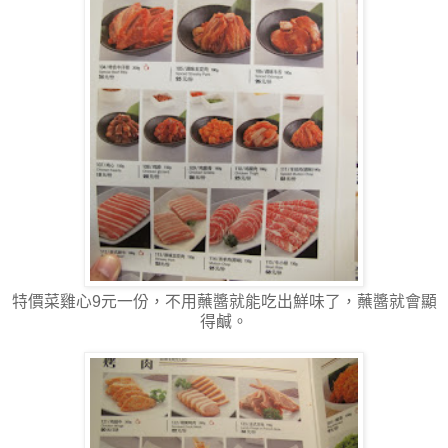
特價菜雞心9元一份，不用蘸醬就能吃出鮮味了，蘸醬就會顯
得鹹。