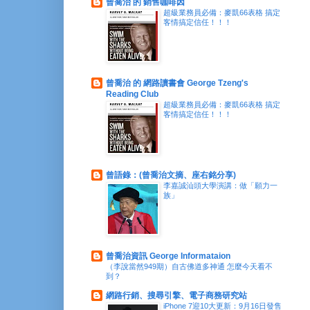
曾喬治 的 銷售咖啡因
超級業務員必備：麥凱66表格 搞定
客情搞定信任！！！
曾喬治 的 網路讀書會 George Tzeng's
Reading Club
超級業務員必備：麥凱66表格 搞定
客情搞定信任！！！
曾語錄：(曾喬治文摘、座右銘分享)
李嘉誠汕頭大學演講：做「願力一
族」
曾喬治資訊 George Informataion
（李說當然949期）自古佛道多神通 怎麼今天看不
到？
網路行銷、搜尋引擎、電子商務研究站
iPhone 7迎10大更新：9月16日發售