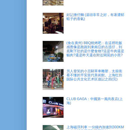
好記擔仔麵 (湯頭非常之好，有著濃郁
蝦子的香氣)
(食在廣州) BBQ燒烤吧：在這裡吃飯
感覺像是跑路到東南亞的古惑仔，到
底剛下肚的是什麼食物?這是牛肉還是
貓肉?還是昨天還在附近閑晃的小黑?
另人發笑的小丑騎單車雕塑，太前衛
看不懂的平安當代美術館。上海红坊
国际公共文化艺术区遊記之四(完)
CLUB GAGA：中國第一風尚夜店(上
海)
上海磁浮列車 一分鐘內加速到300KM