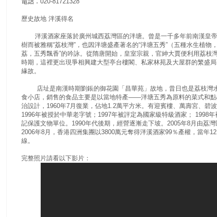
電話：
020-81721328
歷史故地 泮溪得名
泮溪酒家座落於廣州城西荔灣區的泮塘。曾是一千多年前南漢皇帝劉
樹而被雅稱“荔枝灣”，也因泮塘盛產著名的“泮塘五秀”（五種水生植物
荔，五秀飄香”的吟詠。從隋唐開始，皇室宗親，官紳大賈便利用荔枝
時期，這裡更出現爭相興建大型亭台樓閣、私家林苑及大屋群的繁盛局
緣故。
店址是南漢時期劉鋹的御花園「昌華苑」故地，昔日也是荔枝灣水泮
食小店，銷售的食品主要是以當地特產——泮塘五秀為原料的菜式和點心
治設計，1960年7月復業，佔地1.2萬平方米。有迎賓樓、萬壽宮、
1996年被授於中華老字號；1997年被評定為國家級特級酒家； 199
記保護文物單位。1990年代後期，經營逐漸走下坡。2005年8月由荔
2006年8月，香港四洲集團以3800萬元奪得泮溪酒家99％產權，當年1
線。
完整照片請看以下影片：