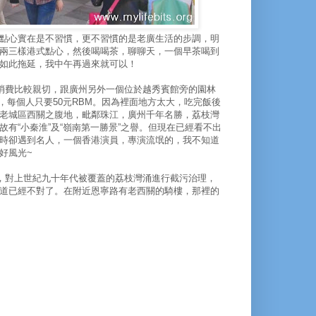
點心實在是不習慣，更不習慣的是老廣生活的步調，明
兩三樣港式點心，然後喝喝茶，聊聊天，一個早茶喝到
如此拖延，我中午再過來就可以！
。消費比較親切，跟廣州另外一個位於越秀賓館旁的園林
，每個人只要50元RBM。因為裡面地方太大，吃完飯後
老城區西關之腹地，毗鄰珠江，廣州千年名勝，荔枝灣
有“小秦淮”及“嶺南第一勝景”之譽。但現在已經看不出
時卻遇到名人，一個香港演員，專演流氓的，我不知道
好風光~
治的，對上世紀九十年代被覆蓋的荔枝灣涌進行截污治理，
道已經不對了。在附近恩寧路有老西關的騎樓，那裡的