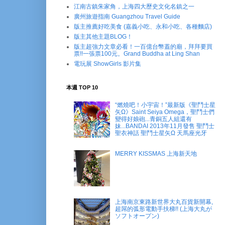
江南古鎮朱家角，上海四大歷史文化名鎮之一
廣州旅遊指南 Guangzhou Travel Guide
版主推薦好吃美食 (嘉義小吃、永和小吃、各種麵店)
版主其他主題BLOG！
版主超強力文章必看！一百億台幣蓋的廟，拜拜要買
票!!一張票100元。Grand Buddha at Ling Shan
電玩展 ShowGirls 影片集
本週 TOP 10
“燃燒吧！小宇宙！”最新版《聖鬥士星
矢Ω》Saint Seiya Omega，聖鬥士們
變得好娘砲...青銅五人組還有
妹...BANDAI 2013年11月發售 聖鬥士
聖衣神話 聖鬥士星矢Ω 天馬座光牙
MERRY KISSMAS 上海新天地
上海南京東路新世界大丸百貨新開幕,
超屌的弧形電動手扶梯!! (上海大丸が
ソフトオープン)