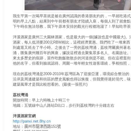
我生平第一次喝早茶就是被在廣州認識的香港朋友約的，一早就吃港式
明約早上八點，結果到中午前都有朋友才陸續入座，每個人到了就會點
下午時在無法領教，我下午原本安排的觀光行程都泡湯了！早知吃早茶
泮溪酒家是廣州三大園林酒家，也是最大的一個(據說也是中國最大)
酒家，每人低消要200元RBM相比，這裡經濟實惠。我們吃了一堆東西
到處逛又耗去了半小時。之後去了一旁的荔枝灣涌，荔枝灣屬廣州著名
涌，匯集廣州幾百年的興衰，據說這裡過去聚集眾多名人、名園故址。故
來太多歷史的痕跡，當作吃飽飯散散步的河道倒是不錯。但在這裡逛街
他的名字，但看到臉就認得。周圍一堆年輕女性遊客環繞，爭相拍照，
現在的荔枝灣涌是2009-2010年荔灣區為了迎接亞運，環境綜合整
沿岸及周邊建築和街區的歷史風貌也得以恢復，但我覺得過於現代，味
建築風華才是我比較想看的。(最後一張照片)
荔枝灣涌
開放時間：早上六時晚上十時三十
地鐵：五號線中山八路站D出口，步行到荔枝灣約十分鐘左右
泮溪酒家官網
http://panxi.net.8hy.cn
地址：
廣州市龍津西路151號