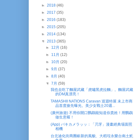
►
2018
(46)
►
2017
(35)
►
2016
(183)
►
2015
(205)
►
2014
(134)
▼
2013
(365)
►
12月
(16)
►
11月
(12)
►
10月
(20)
►
9月
(37)
►
8月
(40)
▼
7月
(59)
我也去吃了麵屋武藏「虎嘯黑虎拉麵」。麵屋武藏
的DM真漂亮！
TAMASHII NATIONS Caravan 巡迴特展 未上市商
品首度搶先曝光。美少女戰士20週...
(廣州旅遊) 不用你開口鸚鵡能知道你貴姓！用鸚鵡
做生意喔！
(App) バキカメラッッ：「刃牙」漫畫經典場面照
相機
台北迪化街商圈嶄新的風貌、大稻埕永樂台南土魠