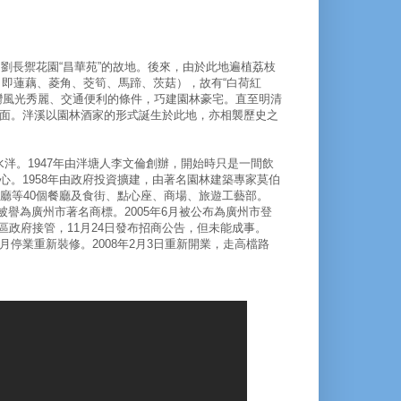
長禦花園“昌華苑”的故地。後來，由於此地遍植荔枝
，即蓮藕、菱角、茭筍、馬蹄、茨菇），故有“白荷紅
灣風光秀麗、交通便利的條件，巧建園林豪宅。直至明清
面。泮溪以園林酒家的形式誕生於此地，亦相襲歷史之
。1947年由泮塘人李文倫創辦，開始時只是一間飲
。1958年由政府投資擴建，由著名園林建築專家莫伯
碧波廳等40個餐廳及食街、點心座、商場、旅遊工藝部。
8年被譽為廣州市著名商標。2005年6月被公布為廣州市登
灣區政府接管，11月24日發布招商公告，但未能成事。
2月停業重新裝修。2008年2月3日重新開業，走高檔路