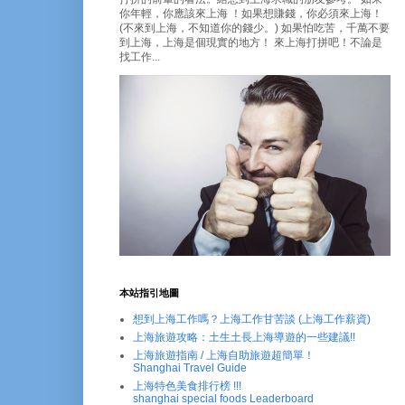
你年輕，你應該來上海 ！如果想賺錢，你必須來上海！
(不來到上海，不知道你的錢少。) 如果怕吃苦，千萬不要
到上海，上海是個現實的地方！ 來上海打拼吧！不論是
找工作...
本站指引地圖
想到上海工作嗎？上海工作甘苦談 (上海工作薪資)
上海旅遊攻略：土生土長上海導遊的一些建議!!
上海旅遊指南 / 上海自助旅遊超簡單！
Shanghai Travel Guide
上海特色美食排行榜 !!!
shanghai special foods Leaderboard