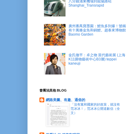
八分鐘浦東機場到龍陽路站
Shanghai_Transrapid
廣州番禺寶墨園：鯉魚多到爆！號稱
有十萬條金魚和錦鯉。趙泰來博物館
Baomo Garden
金氏徹平：卓之物 當代藝術展 (上海
K11購物藝術中心B3層) teppei
kaneuji
曾喬治其他 BLOG
網路美圖、有趣、通俗的
「沒有黨和國家的好政策，就沒有
范冰冰！」范冰冰公開道歉信（全
文）