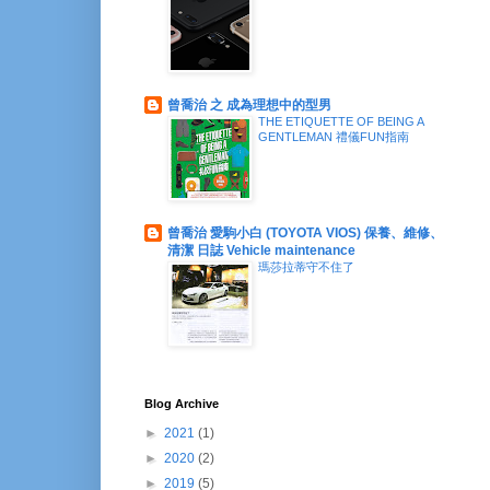
曾喬治 之 成為理想中的型男
THE ETIQUETTE OF BEING A
GENTLEMAN 禮儀FUN指南
曾喬治 愛駒小白 (TOYOTA VIOS) 保養、維修、
清潔 日誌 Vehicle maintenance
瑪莎拉蒂守不住了
Blog Archive
►
2021
(1)
►
2020
(2)
►
2019
(5)