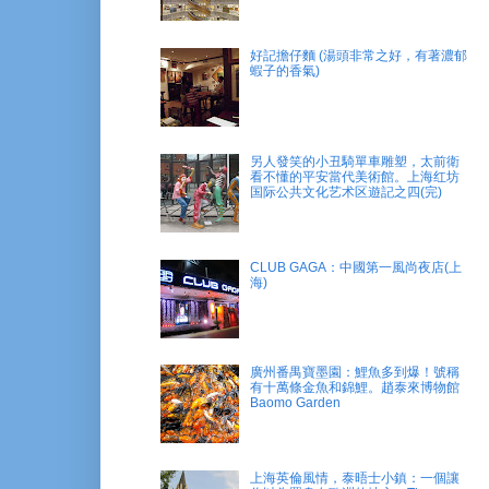
好記擔仔麵 (湯頭非常之好，有著濃郁
蝦子的香氣)
另人發笑的小丑騎單車雕塑，太前衛
看不懂的平安當代美術館。上海红坊
国际公共文化艺术区遊記之四(完)
CLUB GAGA：中國第一風尚夜店(上
海)
廣州番禺寶墨園：鯉魚多到爆！號稱
有十萬條金魚和錦鯉。趙泰來博物館
Baomo Garden
上海英倫風情，泰晤士小鎮：一個讓