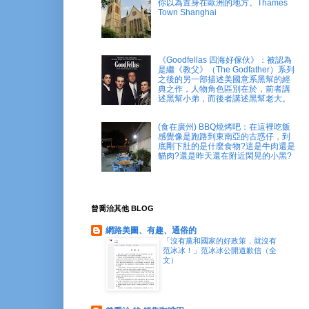
你以為置身在歐洲的地方。Thames
Town Shanghai
《Goodfellas 四海好傢伙》：被認為
是繼《教父》（The Godfather）系列
之後的另一部描述美國意系黑幫的經
典之作，人物角色區別在於，前者講
述黑幫小弟，而後者講述黑幫老大。
(食在廣州) BBQ燒烤吧：在這裡吃飯
感覺像是跑路到東南亞的古惑仔，到
底剛下肚的是什麼食物?這是牛肉還是
貓肉?還是昨天還在附近閑晃的小黑?
曾喬治其他 BLOG
網路美圖、有趣、通俗的
「沒有黨和國家的好政策，就沒有
范冰冰！」范冰冰公開道歉信（全
文）