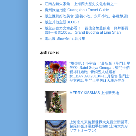
江南古鎮朱家角，上海四大歷史文化名鎮之一
廣州旅遊指南 Guangzhou Travel Guide
版主推薦好吃美食 (嘉義小吃、永和小吃、各種麵店)
版主其他主題BLOG！
版主超強力文章必看！一百億台幣蓋的廟，拜拜要買
票!!一張票100元。Grand Buddha at Ling Shan
電玩展 ShowGirls 影片集
本週 TOP 10
“燃燒吧！小宇宙！”最新版《聖鬥士星
矢Ω》Saint Seiya Omega，聖鬥士們
變得好娘砲...青銅五人組還有
妹...BANDAI 2013年11月發售 聖鬥士
聖衣神話 聖鬥士星矢Ω 天馬座光牙
MERRY KISSMAS 上海新天地
上海南京東路新世界大丸百貨新開幕,
超屌的弧形電動手扶梯!! (上海大丸が
ソフトオープン)