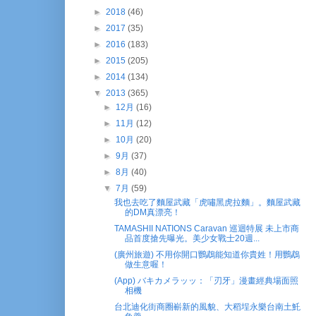
►
2018
(46)
►
2017
(35)
►
2016
(183)
►
2015
(205)
►
2014
(134)
▼
2013
(365)
►
12月
(16)
►
11月
(12)
►
10月
(20)
►
9月
(37)
►
8月
(40)
▼
7月
(59)
我也去吃了麵屋武藏「虎嘯黑虎拉麵」。麵屋武藏
的DM真漂亮！
TAMASHII NATIONS Caravan 巡迴特展 未上市商
品首度搶先曝光。美少女戰士20週...
(廣州旅遊) 不用你開口鸚鵡能知道你貴姓！用鸚鵡
做生意喔！
(App) バキカメラッッ：「刃牙」漫畫經典場面照
相機
台北迪化街商圈嶄新的風貌、大稻埕永樂台南土魠