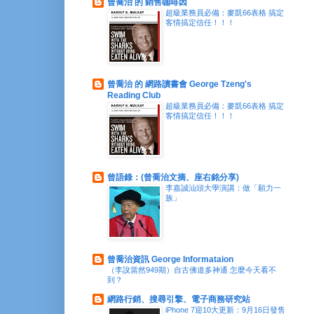
曾喬治 的 銷售咖啡因
超級業務員必備：麥凱66表格 搞定
客情搞定信任！！！
曾喬治 的 網路讀書會 George Tzeng's
Reading Club
超級業務員必備：麥凱66表格 搞定
客情搞定信任！！！
曾語錄：(曾喬治文摘、座右銘分享)
李嘉誠汕頭大學演講：做「願力一
族」
曾喬治資訊 George Informataion
（李說當然949期）自古佛道多神通 怎麼今天看不
到？
網路行銷、搜尋引擎、電子商務研究站
iPhone 7迎10大更新：9月16日發售