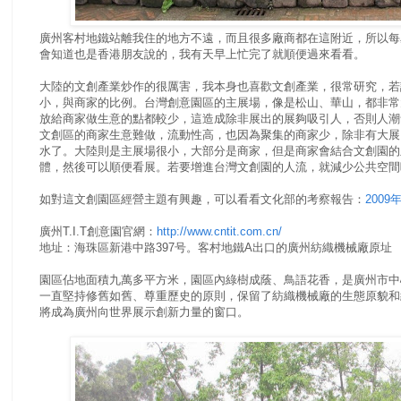
廣州客村地鐵站離我住的地方不遠，而且很多廠商都在這附近，所以每
會知道也是香港朋友說的，我有天早上忙完了就順便過來看看。
大陸的文創產業炒作的很厲害，我本身也喜歡文創產業，很常研究，若
小，與商家的比例。台灣創意園區的主展場，像是松山、華山，都非常
放給商家做生意的點都較少，這造成除非展出的展夠吸引人，否則人潮
文創區的商家生意難做，流動性高，也因為聚集的商家少，除非有大展
水了。大陸則是主展場很小，大部分是商家，但是商家會結合文創園的
體，然後可以順便看展。若要增進台灣文創園的人流，就減少公共空間
如對這文創園區經營主題有興趣，可以看看文化部的考察報告：
200
廣州T.I.T創意園官網：
http://www.cntit.com.cn/
地址：海珠區新港中路397号。客村地鐵A出口的廣州紡織機械廠原址
園區佔地面積九萬多平方米，園區內綠樹成蔭、鳥語花香，是廣州市中
一直堅持修舊如舊、尊重歷史的原則，保留了紡織機械廠的生態原貌和
將成為廣州向世界展示創新力量的窗口。