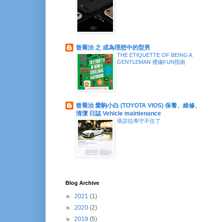
曾喬治 之 成為理想中的型男
THE ETIQUETTE OF BEING A
GENTLEMAN 禮儀FUN指南
曾喬治 愛駒小白 (TOYOTA VIOS) 保養、維修、
清潔 日誌 Vehicle maintenance
瑪莎拉蒂守不住了
Blog Archive
►
2021
(1)
►
2020
(2)
►
2019
(5)