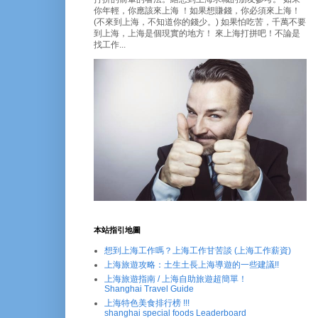
你年輕，你應該來上海 ！如果想賺錢，你必須來上海！
(不來到上海，不知道你的錢少。) 如果怕吃苦，千萬不要
到上海，上海是個現實的地方！ 來上海打拼吧！不論是
找工作...
本站指引地圖
想到上海工作嗎？上海工作甘苦談 (上海工作薪資)
上海旅遊攻略：土生土長上海導遊的一些建議!!
上海旅遊指南 / 上海自助旅遊超簡單！
Shanghai Travel Guide
上海特色美食排行榜 !!!
shanghai special foods Leaderboard